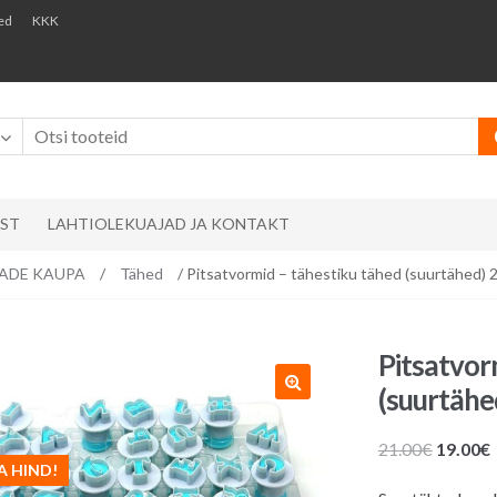
ed
KKK
AST
LAHTIOLEKUAJAD JA KONTAKT
EMADE KAUPA
/
Tähed
/ Pitsatvormid – tähestiku tähed (suurtähed) 2
Pitsatvor
(suurtähe
Algne
21.00
€
19.00
€
A HIND!
hind