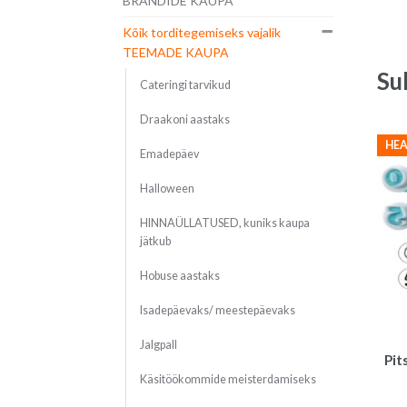
BRÄNDIDE KAUPA
Kõik torditegemiseks vajalik
TEEMADE KAUPA
Su
Cateringi tarvikud
Draakoni aastaks
HEA
Emadepäev
Halloween
HINNAÜLLATUSED, kuniks kaupa
jätkub
Hobuse aastaks
Isadepäevaks/ meestepäevaks
Jalgpall
Pit
Käsitöökommide meisterdamiseks