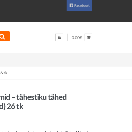
Facebook
0.00€
6 tk
mid – tähestiku tähed
d) 26 tk
Praegune
hind