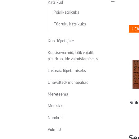
Katsikud
Poisi katsikuks
Tüdruku katsikuks
HEA
Kooli lõpetajale
Küpsisevormid, kõik vajalik
piparkookide valmistamiseks
Lasteaia lõpetamiseks
Lihavõtted/ munapühad
Mereteema
Sili
Muusika
Numbrid
Pulmad
Se