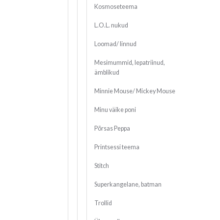
Kosmoseteema
L.O.L. nukud
Loomad/ linnud
Mesimummid, lepatriinud,
ämblikud
Minnie Mouse/ Mickey Mouse
Minu väike poni
Põrsas Peppa
Printsessi teema
Stitch
Superkangelane, batman
Trollid