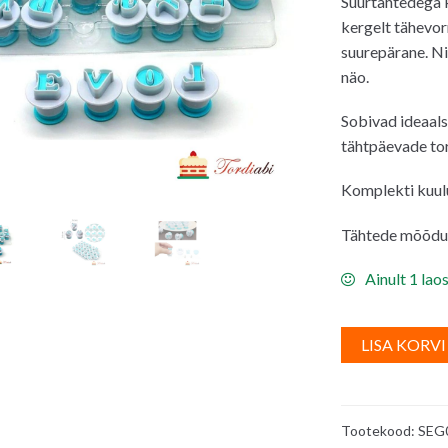
Suurtähtedega k
oli:
kergelt tähevo
21.00€.
suurepärane. Ni
näo.
Sobivad ideaalse
tähtpäevade tor
Komplekti kuul
Tähtede mõõdud
Ainult 1 lao
LISA KORVI
Tootekood:
SEG