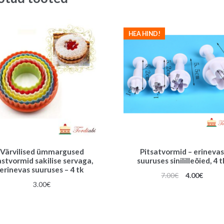
HEA HIND!
Värvilised ümmargused
Pitsatvormid – erineva
astvormid sakilise servaga,
suuruses sinililleõied, 4 t
erinevas suuruses – 4 tk
Algne
Praeg
7.00
€
4.00
€
3.00
€
hind
hind
oli:
on:
7.00€.
4.00€.