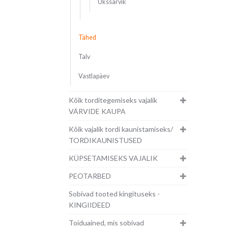
Ükssarvik
Tähed
Talv
Vastlapäev
Kõik torditegemiseks vajalik
VÄRVIDE KAUPA
Kõik vajalik tordi kaunistamiseks/
TORDIKAUNISTUSED
KÜPSETAMISEKS VAJALIK
PEOTARBED
Sobivad tooted kingituseks -
KINGIIDEED
Toiduained, mis sobivad