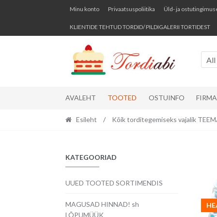
Skip
Skip
Minu konto
Privaatsuspoliitika
Üld- ja ostutingimus
to
to
KLIENTIDE TEHTUD TORDID/ PILDIGALERII TORTIDEST
navigation
content
All
AVALEHT
TOOTED
OSTUINFO
FIRM
Esileht
/
Kõik torditegemiseks vajalik TE
KATEGOORIAD
UUED TOOTED SORTIMENDIS
MAGUSAD HINNAD! sh
HE
LÕPUMÜÜK