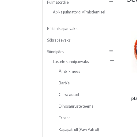
Pulmatordile
Abiks pulmatordi viimistlemisel
Ristimise päevaks
Sõbrapäevaks
Sünnipäev
Lastele sünnipäevaks
Ämblikmees
Barbie
Cars/ autod
pl
Dinosauruste teema
Frozen
Käpapatrull (Paw Patrol)