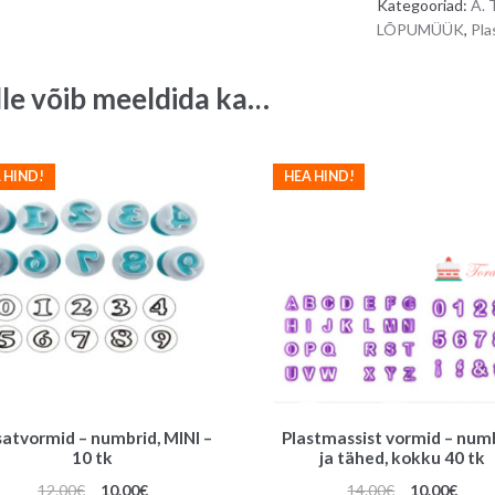
Kategooriad:
A. 
LÕPUMÜÜK
,
Pla
lle võib meeldida ka…
 HIND!
HEA HIND!
satvormid – numbrid, MINI –
Plastmassist vormid – num
10 tk
ja tähed, kokku 40 tk
Algne
Praegune
Algne
Prae
12.00
€
10.00
€
14.00
€
10.00
€