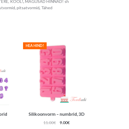
TERE, KOOL!
,
MAGUSAD HINNAD! sh
n
stvormid, pitsatvormid
,
Tähed
a
t
i
v
e
HEA HIND!
:
brid
Silikoonvorm – numbrid, 3D
Algne
Praegune
11.00
€
9.00
€
gune
hind
hind