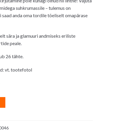
irjutamine pole kunagi olnud nii lihtne! Vajuta
on:
rmidega suhkrumassile – tulemus on
19.00€.
i saad anda oma tordile tõeliselt omapärase
lt sära ja glamuuri andmiseks eriliste
tide peale.
ub 26 tähte.
: vt. tootefotol
s
A
l
t
e
0046
r