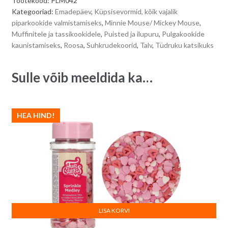
Tootekood:
PLM042
valge,
r
Kategooriad:
Emadepäev
,
Küpsisevormid, kõik vajalik
hõbedane)
n
piparkookide valmistamiseks
,
Minnie Mouse/ Mickey Mouse
,
60
a
Muffinitele ja tassikookidele
,
Puisted ja ilupuru
,
Pulgakookide
g
t
kaunistamiseks
,
Roosa
,
Suhkrudekoorid
,
Talv
,
Tüdruku katsikuks
quantity
i
v
Sulle võib meeldida ka…
e
:
HEA HIND!
LISA KORVI