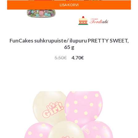
LISA KORVI
FunCakes suhkrupuiste/ ilupuru PRETTY SWEET,
65 g
Algne
Praegune
5.50
€
4.70
€
hind
hind
oli:
on:
5.50€.
4.70€.