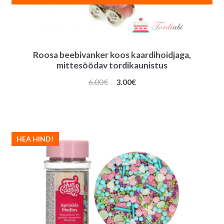
Roosa beebivanker koos kaardihoidjaga,
mittesöödav tordikaunistus
Algne
Praegune
6.00
€
3.00
€
hind
hind
oli:
on:
6.00€.
3.00€.
HEA HIND!