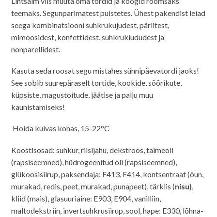
Lihtsaim viis muuta oma tordid ja koogid rõõmsaks
teemaks. Segunparimatest puistetes. Ühest pakendist leiad
seega kombinatsiooni suhkrukujudest, pärlitest,
mimoosidest, konfettidest, suhkrukiududest ja
nonparellidest.
Kasuta seda roosat segu mistahes sünnipäevatordi jaoks!
See sobib suurepäraselt tortide, kookide, sõõrikute,
küpsiste, magustoitude, jäätise ja palju muu
kaunistamiseks!
H
oida kuivas kohas, 15-22°C
Koostisosad: suhkur, riisijahu, dekstroos, taimeõli
(rapsiseemned), hüdrogeenitud õli (rapsiseemned),
glükoosisiirup, paksendaja: E413, E414, kontsentraat (õun,
murakad, redis, peet, murakad, punapeet), tärklis (
nisu)
,
kliid (mais), glasuuriaine: E903, E904, vanilliin,
maltodekstriin, invertsuhkrusiirup, sool, hape: E330, lõhna-