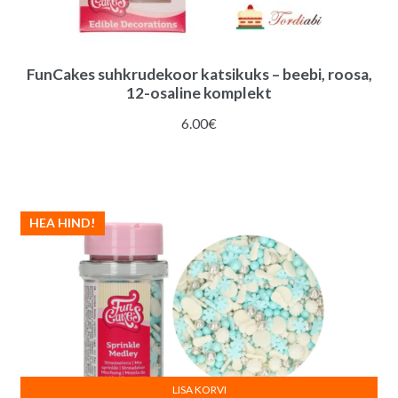
FunCakes suhkrudekoor katsikuks – beebi, roosa,
12-osaline komplekt
6.00
€
HEA HIND!
LISA KORVI