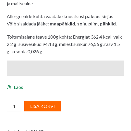
ja maitseaine.
Allergeenide kohta vaadake koostisosi
paksu
s kirjas
.
Võib sisaldada jääke:
maapähklid, soja, piim, pähklid
.
Toitumisalane teave 100g kohta: Energiat 362,4 kcal; valk
2,2 g; süsivesikud 94,43 g, millest suhkur 76,56 g, rasv 1,5
g; ja soola 0,026 g.
Laos
Suhkrupuiste/
A
LISA KORVI
ilupuru
l
MIX
t
(roosa,
e