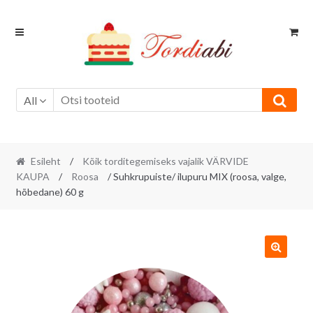
Skip
Skip
to
to
navigation
content
All
Esileht
/
Kõik torditegemiseks vajalik VÄRVIDE
KAUPA
/
Roosa
/ Suhkrupuiste/ ilupuru MIX (roosa, valge,
hõbedane) 60 g