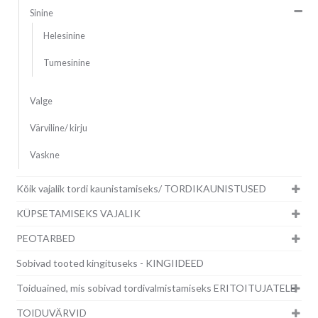
Sinine
Helesinine
Tumesinine
Valge
Värviline/ kirju
Vaskne
Kõik vajalik tordi kaunistamiseks/ TORDIKAUNISTUSED
KÜPSETAMISEKS VAJALIK
PEOTARBED
Sobivad tooted kingituseks - KINGIIDEED
Toiduained, mis sobivad tordivalmistamiseks ERITOITUJATELE
TOIDUVÄRVID