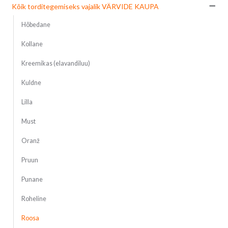
Kõik torditegemiseks vajalik VÄRVIDE KAUPA
Hõbedane
Kollane
Kreemikas (elavandiluu)
Kuldne
Lilla
Must
Oranž
Pruun
Punane
Roheline
Roosa