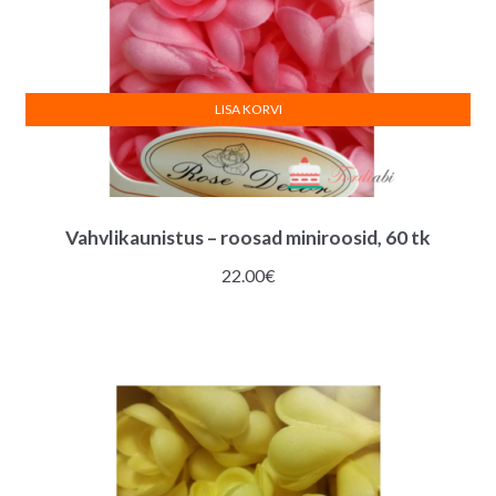
LISA KORVI
Vahvlikaunistus – roosad miniroosid, 60 tk
22.00
€