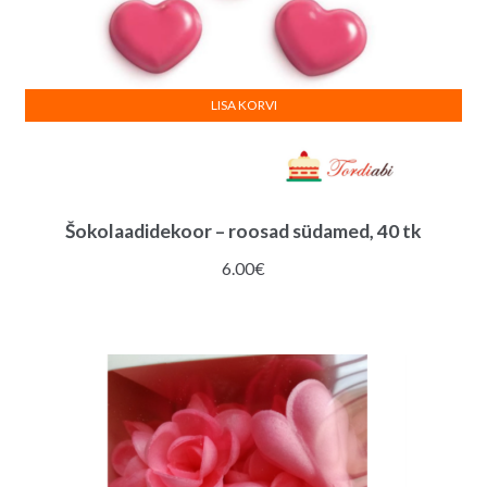
LISA KORVI
Šokolaadidekoor – roosad südamed, 40 tk
6.00
€