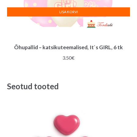
LISA KORVI
Õhupallid – katsikuteemalised, It`s GIRL, 6 tk
3.50
€
Seotud tooted