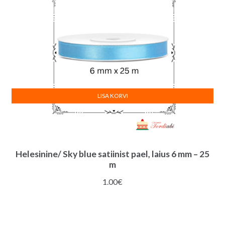
LISA KORVI
Helesinine/ Sky blue satiinist pael, laius 6 mm – 25
m
1.00
€