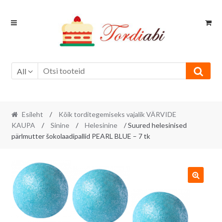
Skip
Skip
to
to
navigation
content
All
Esileht
/
Kõik torditegemiseks vajalik VÄRVIDE
KAUPA
/
Sinine
/
Helesinine
/ Suured helesinised
pärlmutter šokolaadipallid PEARL BLUE – 7 tk