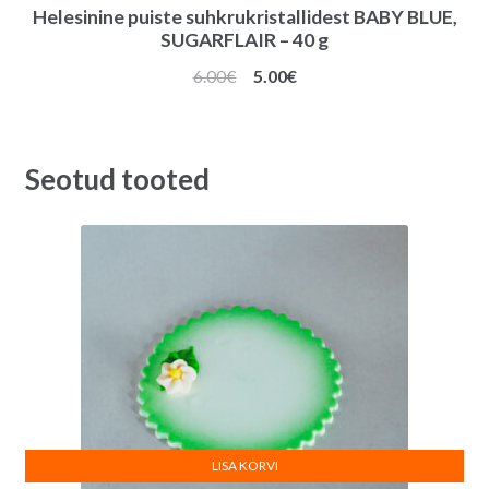
Helesinine puiste suhkrukristallidest BABY BLUE,
SUGARFLAIR – 40 g
Algne
Praegune
6.00
€
5.00
€
hind
hind
oli:
on:
6.00€.
5.00€.
Seotud tooted
LISA KORVI