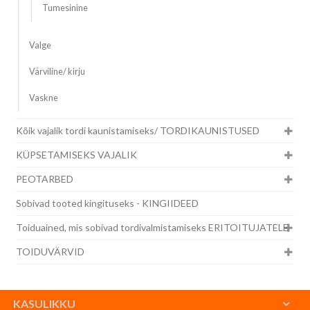
Tumesinine
Valge
Värviline/ kirju
Vaskne
Kõik vajalik tordi kaunistamiseks/ TORDIKAUNISTUSED
KÜPSETAMISEKS VAJALIK
PEOTARBED
Sobivad tooted kingituseks - KINGIIDEED
Toiduained, mis sobivad tordivalmistamiseks ERITOITUJATELE
TOIDUVÄRVID
KASULIKKU