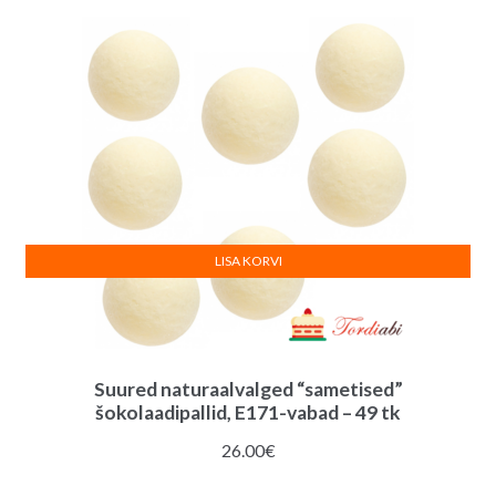
LISA KORVI
Suured naturaalvalged “sametised”
šokolaadipallid, E171-vabad – 49 tk
26.00
€