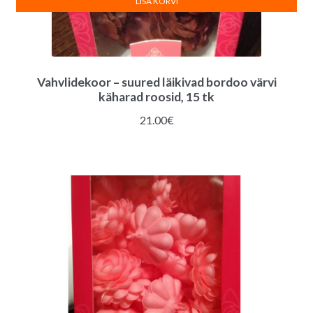
LISA KORVI
Vahvlidekoor – suured läikivad bordoo värvi
käharad roosid, 15 tk
21.00
€