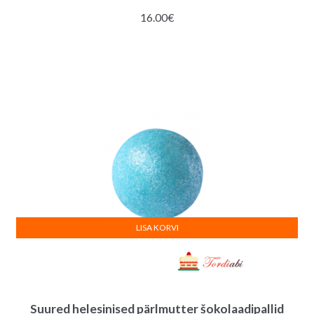
16.00
€
LISA KORVI
Suured helesinised pärlmutter šokolaadipallid