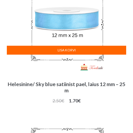
LISA KORVI
Helesinine/ Sky blue satiinist pael, laius 12 mm – 25
m
Algne
Praegune
2.50
€
1.70
€
hind
hind
oli:
on:
2.50€.
1.70€.