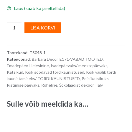
Laos (saab ka järeltellida)
Suured
A
LISA KORVI
helesinised
l
pärlmutter
t
šokolaadipallid
e
Tootekood:
TS048-1
PEARL
r
Kategooriad:
Barbara Decor
,
E171-VABAD TOOTED
,
BLUE
n
Emadepäev
,
Helesinine
,
Isadepäevaks/ meestepäevaks
,
-
a
Katsikud
,
Kõik söödavad tordikaunistused
,
Kõik vajalik tordi
7
t
kaunistamiseks/ TORDIKAUNISTUSED
,
Poisi katsikuks
,
tk
i
Ristimise päevaks
,
Roheline
,
Šokolaadist dekoor
,
Talv
quantity
v
e
Sulle võib meeldida ka…
: