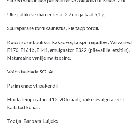
Suured helesinised pärlmutter šokolaadikuulikesed, 7 tk.
Ühe pallikese diameeter a´ 2,7 cm ja kaal 5,1 g.
Suurepärane tordikaunistus, i-le täpp tordil.
Koostisosad: suhkur, kakaovõi, täis
piim
apulber. Värvained:
E170, E161b, E141, emulgaator E322 (päevalille letsitiin).
Naturaalne vanilje maitseaine.
Võib sisaldada
SOJA
t
Parim enne: vt. pakendil
Hoida temperatuuril 12-20 kraadi, päikesevalguse eest
kaitstud kohas.
Tootja: Barbara Luijckx