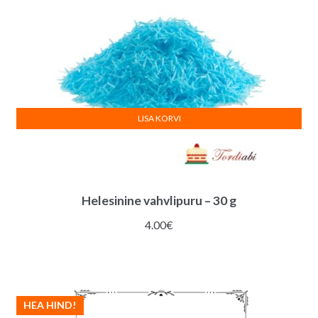
LISA KORVI
Helesinine vahvlipuru – 30 g
4.00
€
HEA HIND!