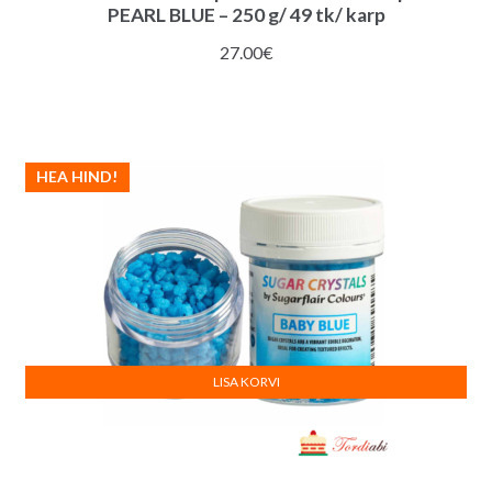
PEARL BLUE – 250 g/ 49 tk/ karp
27.00
€
HEA HIND!
LISA KORVI