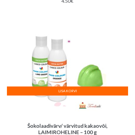
4.50
€
LISA KORVI
Šokolaadivärv/ värvitud kakaovõi,
LAIMIROHELINE – 100 g