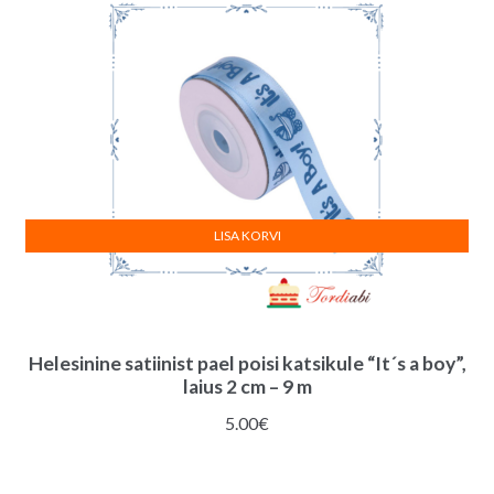
LISA KORVI
Helesinine satiinist pael poisi katsikule “It´s a boy”,
laius 2 cm – 9 m
5.00
€