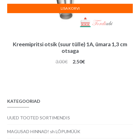
LISA KORVI
Kreemipritsi otsik (suur tülle) 1A, ümara 1,3 cm
otsaga
Algne
Praegune
3.00
€
2.50
€
hind
hind
oli:
on:
3.00€.
2.50€.
KATEGOORIAD
UUED TOOTED SORTIMENDIS
MAGUSAD HINNAD! sh LÕPUMÜÜK