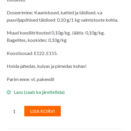
Doseerimine: Kaunistused, katted ja täidised, v.a
puuviljapõhised täidised:
0,10 g/1 kg valmistoote kohta.
Muud kondiitritooted 0,10g/kg. Jäätis: 0,10g/kg.
Bagelites, kookides: 0,10g/kg
Koostisosad: E122, E155.
Hoida jahedas, kuivas ja pimedas kohas!
Parim enne: vt. pakendil
Laos (saab ka järeltellida)
Roosa
A
LISA KORVI
pulber-
l
toiduvärv
t