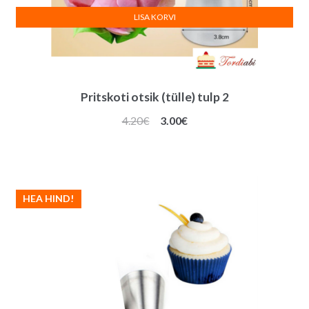
LISA KORVI
Pritskoti otsik (tülle) tulp 2
Algne
Praegune
4.20
€
3.00
€
hind
hind
oli:
on:
4.20€.
3.00€.
HEA HIND!