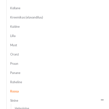
Kollane
Kreemikas (elavandiluu)
Kuldne
Lilla
Must
Oranž
Pruun
Punane
Roheline
Roosa
Sinine
Helesinine