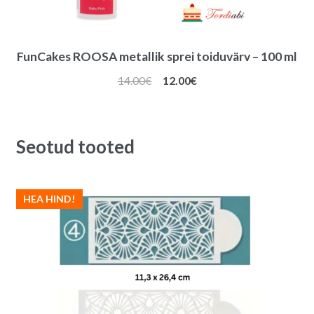
FunCakes ROOSA metallik sprei toiduvärv – 100 ml
Algne
Praegune
14.00
€
12.00
€
hind
hind
oli:
on:
14.00€.
12.00€.
Seotud tooted
HEA HIND!