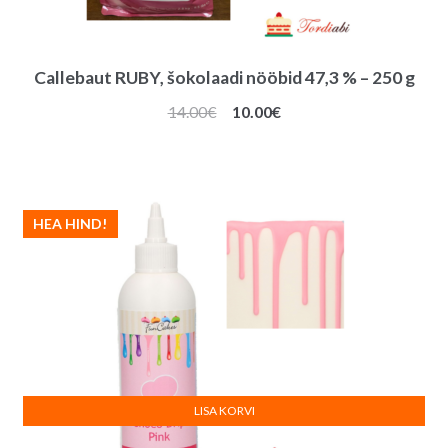
Callebaut RUBY, šokolaadi nööbid 47,3 % – 250 g
Algne
Praegune
14.00
€
10.00
€
hind
hind
oli:
on:
14.00€.
10.00€.
HEA HIND!
LISA KORVI