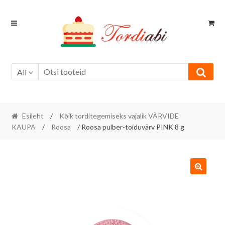
Skip
Skip
to
to
navigation
content
All
Esileht
/
Kõik torditegemiseks vajalik VÄRVIDE
KAUPA
/
Roosa
/ Roosa pulber-toiduvärv PINK 8 g