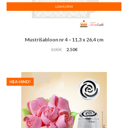
LISA KORVI
Mustrišabloon nr 4 – 11,3 x 26,4 cm
Algne
Praegune
3.00
€
2.50
€
hind
hind
oli:
on:
3.00€.
2.50€.
HEA HIND!