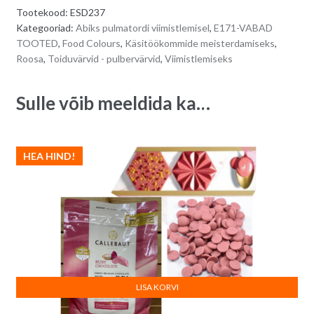
PINK
e
Tootekood:
ESD237
8
r
Kategooriad:
Abiks pulmatordi viimistlemisel
,
E171-VABAD
g
n
TOOTED
,
Food Colours
,
Käsitöökommide meisterdamiseks
,
quantity
a
Roosa
,
Toiduvärvid - pulbervärvid
,
Viimistlemiseks
t
i
Sulle võib meeldida ka…
v
e
:
HEA HIND!
LISA KORVI