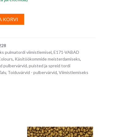
A
A KORVI
l
t
e
228
r
ks pulmatordi viimistlemisel
,
E171-VABAD
n
Colours
,
Käsitöökommide meisterdamiseks
,
a
 pulbervärvid, puisted ja spreid tordi
t
Talv
,
Toiduvärvid - pulbervärvid
,
Viimistlemiseks
i
v
e
: