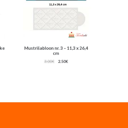
ike
Mustrišabloon nr. 3 – 11,3 x 26,4
cm
une
Algne
Praegune
3.00
€
2.50
€
hind
hind
oli:
on:
3.00€.
2.50€.