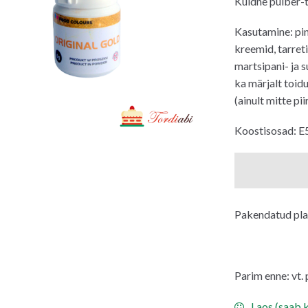
Kuldne pulber-t
Kasutamine: pin
kreemid, tarreti
martsipani- ja 
ka märjalt toid
(ainult mitte pii
Koostisosad: E
Pakendatud pla
Parim enne: vt.
Laos (saab k