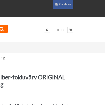
Facebook
0.00€
6 g
ulber-toiduvärv ORIGINAL
 g