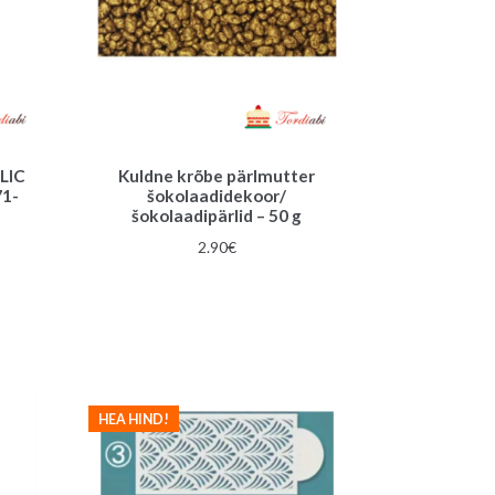
LIC
Kuldne krõbe pärlmutter
71-
šokolaadidekoor/
šokolaadipärlid – 50 g
une
2.90
€
HEA HIND!