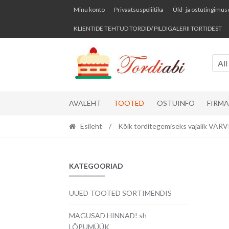
Skip
Skip
Minu konto
Privaatsuspoliitika
Üld- ja ostutingimus
to
to
KLIENTIDE TEHTUD TORDID/ PILDIGALERII TORTIDEST
navigation
content
All
AVALEHT
TOOTED
OSTUINFO
FIRM
Esileht
/
Kõik torditegemiseks vajalik VÄ
KATEGOORIAD
UUED TOOTED SORTIMENDIS
MAGUSAD HINNAD! sh
LÕPUMÜÜK