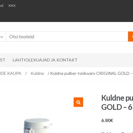
ed
KKK
AST
LAHTIOLEKUAJAD JA KONTAKT
RVIDE KAUPA
/
Kuldne
/ Kuldne pulber-toiduvärv ORIGINAL GOLD – 
Kuldne p
GOLD – 6
6.80
€