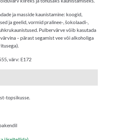
oiduvärv kiireks ja tõhusaks kaunistamiseks.
dade ja masside kaunistamine: koogid,
sed ja geelid, vormid pralinee-, šokolaadi-,
suhkrukaunistused. Pulbervärve võib kasutada
uvärvina – pärast segamist vee või alkoholiga
ritusega).
555, värv: E172
st-topsikusse.
 pakendil
a järeltellida)