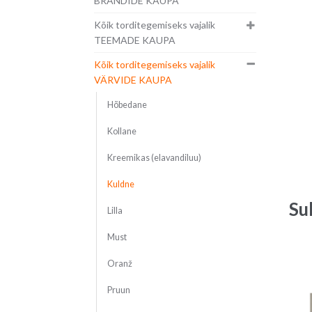
BRÄNDIDE KAUPA
Kõik torditegemiseks vajalik
TEEMADE KAUPA
Kõik torditegemiseks vajalik
VÄRVIDE KAUPA
Hõbedane
Kollane
Kreemikas (elavandiluu)
Kuldne
Su
Lilla
Must
Oranž
Pruun