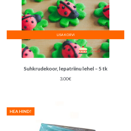
LISA KORVI
Suhkrudekoor, lepatriinu lehel – 5 tk
3.00
€
HEA HIND!