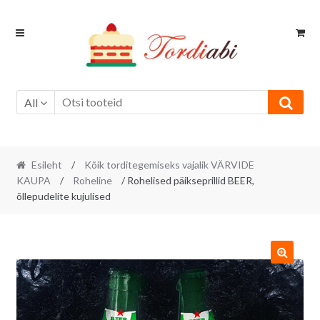
Skip
Skip
to
to
navigation
content
All
Esileht
/
Kõik torditegemiseks vajalik VÄRVIDE
KAUPA
/
Roheline
/ Rohelised päikseprillid BEER,
õllepudelite kujulised