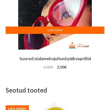
LISA KORVI
Suured südamekujulised päikseprillid
Algne
Praegune
5.00
€
2.00
€
hind
hind
oli:
on:
5.00€.
2.00€.
Seotud tooted
HEA HIND!