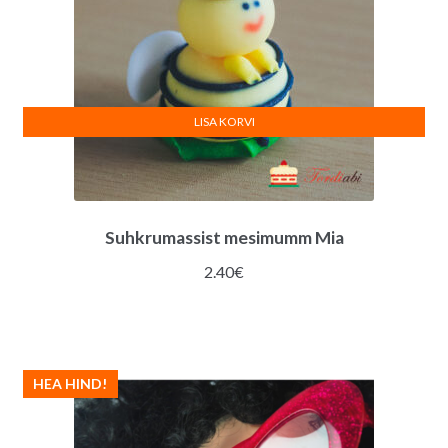
LISA KORVI
Suhkrumassist mesimumm Mia
2.40
€
HEA HIND!