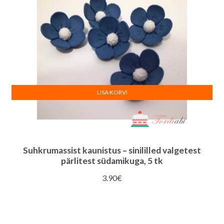
LISA KORVI
Suhkrumassist kaunistus – sinililled valgetest
pärlitest südamikuga, 5 tk
3.90
€