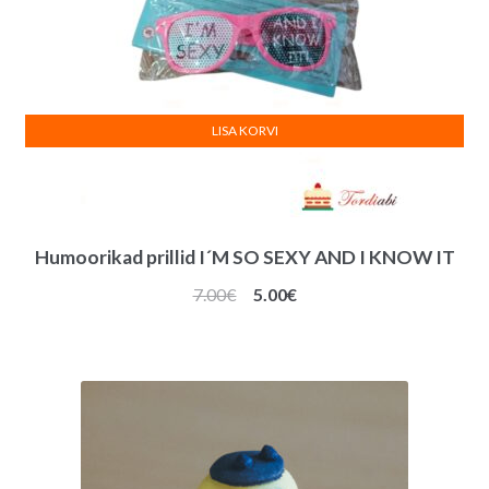
LISA KORVI
Humoorikad prillid I´M SO SEXY AND I KNOW IT
Algne
Praegune
7.00
€
5.00
€
hind
hind
oli:
on:
7.00€.
5.00€.