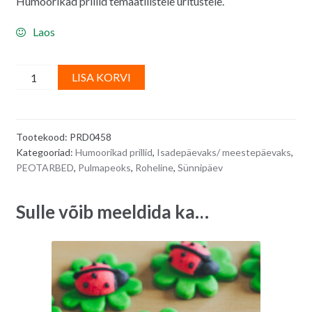
Humoorikad prillid temaatilistele üritustele.
Laos
Rohelised
A
LISA KORVI
päikseprillid
l
BEER,
t
õllepudelite
e
Tootekood:
PRD0458
kujulised
r
Kategooriad:
Humoorikad prillid
,
Isadepäevaks/ meestepäevaks
,
quantity
n
PEOTARBED
,
Pulmapeoks
,
Roheline
,
Sünnipäev
a
t
Sulle võib meeldida ka…
i
v
e
: