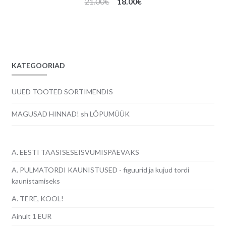
Algne
Praegune
21.00
€
18.00
€
hind
hind
oli:
on:
21.00€.
18.00€.
KATEGOORIAD
UUED TOOTED SORTIMENDIS
MAGUSAD HINNAD! sh LÕPUMÜÜK
A. EESTI TAASISESEISVUMISPÄEVAKS
A. PULMATORDI KAUNISTUSED - figuurid ja kujud tordi
kaunistamiseks
A. TERE, KOOL!
Ainult 1 EUR