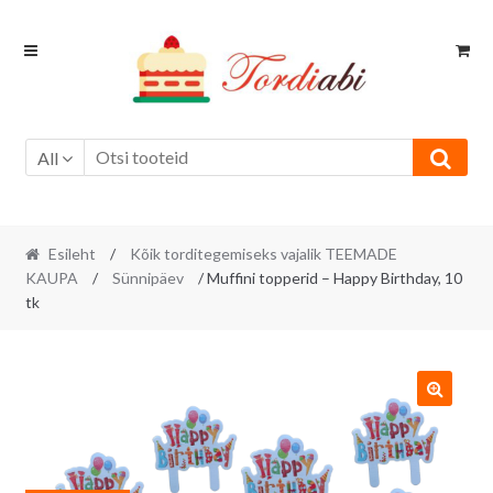
Skip
Skip
to
to
navigation
content
All
Esileht
/
Kõik torditegemiseks vajalik TEEMADE
KAUPA
/
Sünnipäev
/ Muffini topperid – Happy Birthday, 10
tk