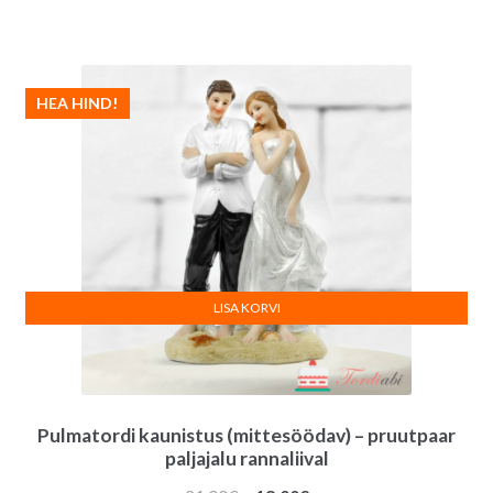
hind
hind
oli:
on:
18.00€.
17.00€.
HEA HIND!
LISA KORVI
Pulmatordi kaunistus (mittesöödav) – pruutpaar
paljajalu rannaliival