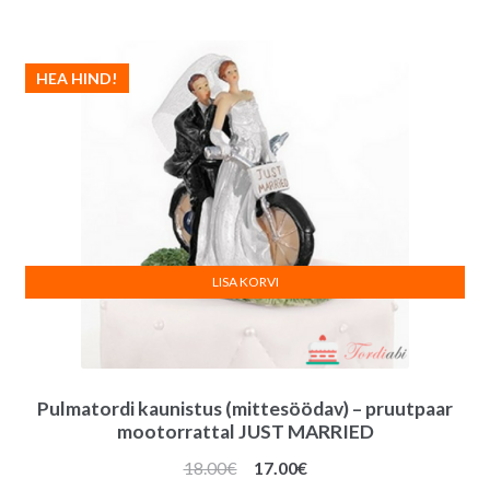
oli:
on:
1.50€.
1.00€.
HEA HIND!
LISA KORVI
Pulmatordi kaunistus (mittesöödav) – pruutpaar
mootorrattal JUST MARRIED
Algne
Praegune
18.00
€
17.00
€