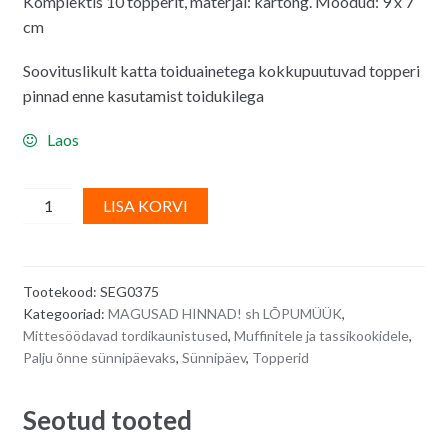
Komplektis 10 topperit, materjal: kartong. Mõõdud: 9 x 7
oli:
on:
cm
2.50€.
2.00€.
Soovituslikult katta toiduainetega kokkupuutuvad topperi
pinnad enne kasutamist toidukilega
Laos
Muffini
A
LISA KORVI
topperid
l
-
t
Happy
e
Tootekood:
SEG0375
Birthday,
r
Kategooriad:
MAGUSAD HINNAD! sh LÕPUMÜÜK
,
10
n
Mittesöödavad tordikaunistused
,
Muffinitele ja tassikookidele
,
tk
a
Palju õnne sünnipäevaks
,
Sünnipäev
,
Topperid
quantity
t
i
Seotud tooted
v