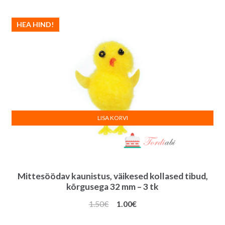
e
:
HEA HIND!
LISA KORVI
Mittesöödav kaunistus, väikesed kollased tibud,
kõrgusega 32 mm – 3 tk
Algne
Praegune
1.50
€
1.00
€
hind
hind