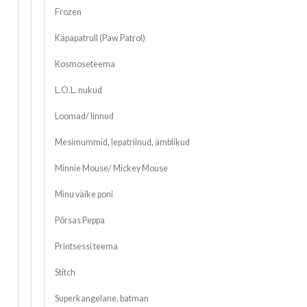
Frozen
Käpapatrull (Paw Patrol)
Kosmoseteema
L.O.L. nukud
Loomad/ linnud
Mesimummid, lepatriinud, ämblikud
Minnie Mouse/ Mickey Mouse
Minu väike poni
Põrsas Peppa
Printsessi teema
Stitch
Superkangelane, batman