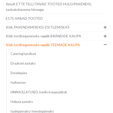
Ainult ETTETELLITAVAD TOOTED HULGIPAKENDIS,
taskukohasema hinnaga
E171-VABAD TOOTED
Kõik PAKENDAMISEKS/ ESITLEMISEKS
Kõik torditegemiseks vajalik BRÄNDIDE KAUPA
Kõik torditegemiseks vajalik TEEMADE KAUPA
Cateringi tarvikud
Draakoni aastaks
Emadepäev
Halloween
HINNAÜLLATUSED, kuniks kaupa jätkub
Hobuse aastaks
Isadepäevaks/ meestepäevaks