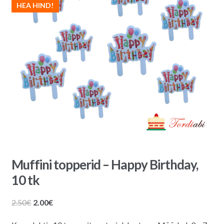
HEA HIND!
Muffini topperid – Happy Birthday,
10 tk
Algne
Praegune
2.50
€
2.00
€
hind
hind