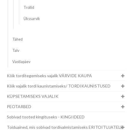
Trollid
Ükssarvik
Tähed
Talv
Vastlapäev
Kõik torditegemiseks vajalik VÄRVIDE KAUPA
Kõik vajalik tordi kaunistamiseks/ TORDIKAUNISTUSED
KÜPSETAMISEKS VAJALIK
PEOTARBED
Sobivad tooted kingituseks - KINGIIDEED
Toiduained, mis sobivad tordivalmistamiseks ERITOITUJATELE