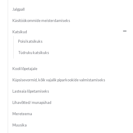
Jalgpall
Käsitöökommide meisterdamiseks
Katsikud
Poisi katsikuks
Tüdruku katsikuks
Kooli lõpetajale
Küpsisevormid, kõik vajalik piparkookide valmistamiseks
Lasteaia lõpetamiseks
Lihavõtted/ munapühad
Mereteema
Muusika