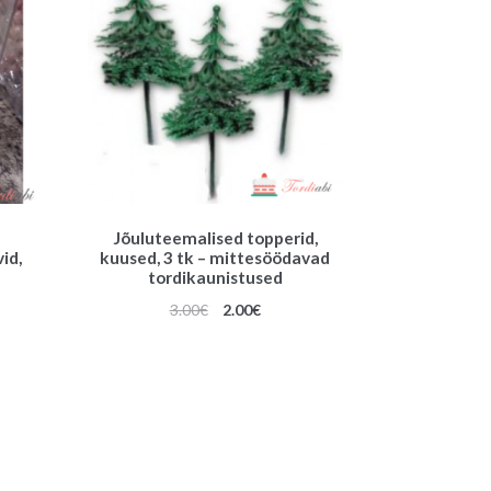
Jõuluteemalised topperid,
id,
kuused, 3 tk – mittesöödavad
d
tordikaunistused
Algne
Praegune
3.00
€
2.00
€
hind
hind
oli:
on:
3.00€.
2.00€.