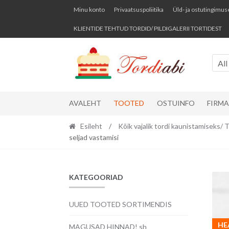
Skip
Skip
Minu konto
Privaatsuspoliitika
Üld- ja ostutingimus
to
to
KLIENTIDE TEHTUD TORDID/ PILDIGALERII TORTIDEST
navigation
content
All
AVALEHT
TOOTED
OSTUINFO
FIRM
Esileht
/
Kõik vajalik tordi kaunistamise
seljad vastamisi
KATEGOORIAD
UUED TOOTED SORTIMENDIS
HE
MAGUSAD HINNAD! sh