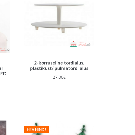
2-korruseline tordialus,
ar
plastikust/ pulmatordi alus
IED
27.00
€
gune
€.
HEA HIND!