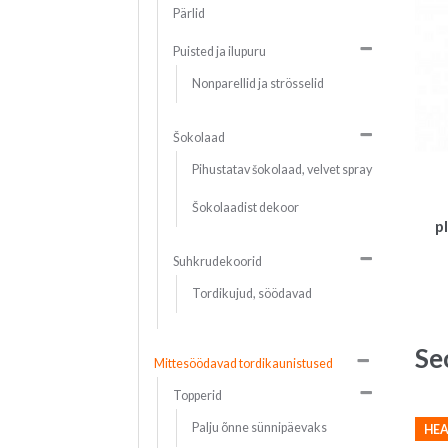
Pärlid
Puisted ja ilupuru
Nonparellid ja strösselid
Šokolaad
Pihustatav šokolaad, velvet spray
Šokolaadist dekoor
p
Suhkrudekoorid
Tordikujud, söödavad
Se
Mittesöödavad tordikaunistused
Topperid
Palju õnne sünnipäevaks
HEA