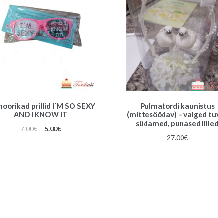
oorikad prillid I´M SO SEXY
Pulmatordi kaunistus
AND I KNOW IT
(mittesöödav) – valged tuv
südamed, punased lille
Algne
Praegune
7.00
€
5.00
€
27.00
€
hind
hind
oli:
on:
7.00€.
5.00€.