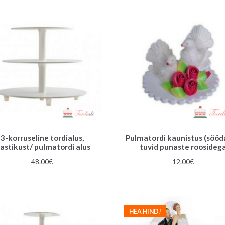
3-korruseline tordialus,
Pulmatordi kaunistus (sööd
lastikust/ pulmatordi alus
tuvid punaste roosideg
48.00
€
12.00
€
HEA HIND!