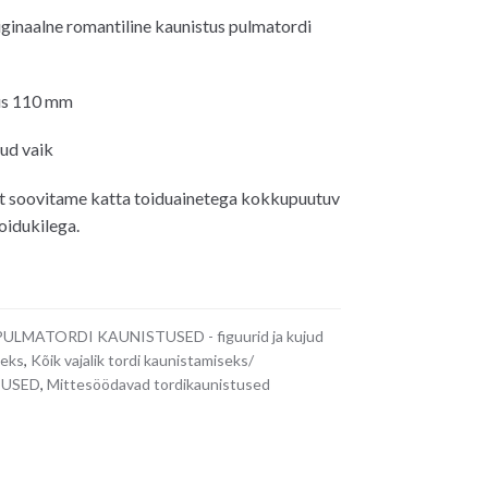
hind
inaalne romantiline kaunistus pulmatordi
on:
17.00€.
us 110 mm
tud vaik
t soovitame katta toiduainetega kokkupuutuv
oidukilega.
PULMATORDI KAUNISTUSED - figuurid ja kujud
seks
,
Kõik vajalik tordi kaunistamiseks/
TUSED
,
Mittesöödavad tordikaunistused