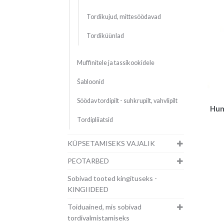
Tordikujud, mittesöödavad
Tordiküünlad
Muffinitele ja tassikookidele
Šabloonid
Söödav tordipilt - suhkrupilt, vahvlipilt
Hum
Tordipliiatsid
KÜPSETAMISEKS VAJALIK
PEOTARBED
Sobivad tooted kingituseks -
KINGIIDEED
Toiduained, mis sobivad
tordivalmistamiseks