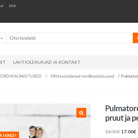
ed
KKK
AST
LAHTIOLEKUAJAD JA KONTAKT
ks/ TORDIKAUNISTUSED
/
Mittesöödavad tordikaunistused
/ Pulmator
Pulmatord
pruut ja p
Algne
18.00
€
17.00
€
A HIND!