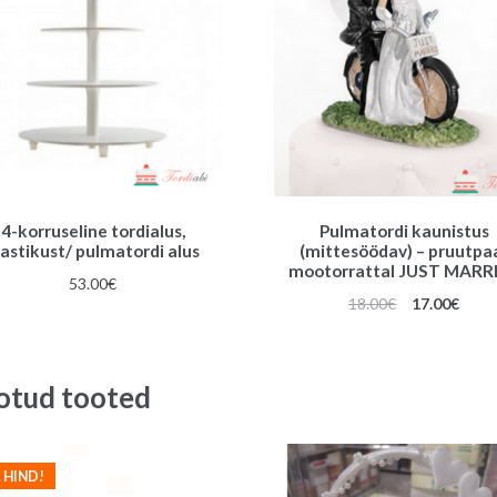
4-korruseline tordialus,
Pulmatordi kaunistus
lastikust/ pulmatordi alus
(mittesöödav) – pruutpa
mootorrattal JUST MARR
53.00
€
Algne
Prae
18.00
€
17.00
€
hind
hind
oli:
on:
18.00€.
17.00
otud tooted
 HIND!