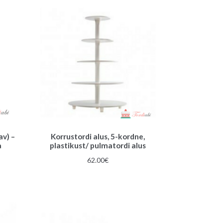
av) –
Korrustordi alus, 5-kordne,
a
plastikust/ pulmatordi alus
62.00
€