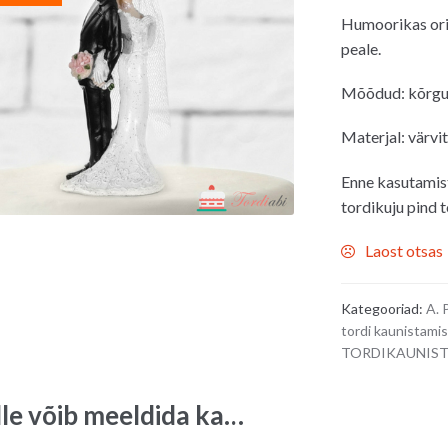
hind
Humoorikas orig
oli:
peale.
18.00€.
Mõõdud: kõrg
Materjal: värvi
Enne kasutamis
tordikuju pind t
Laost otsas
Kategooriad:
A. 
tordi kaunistami
TORDIKAUNIS
lle võib meeldida ka…