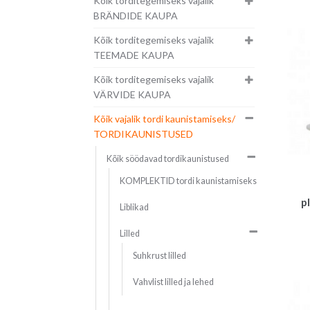
Kõik torditegemiseks vajalik
BRÄNDIDE KAUPA
Kõik torditegemiseks vajalik
TEEMADE KAUPA
Kõik torditegemiseks vajalik
VÄRVIDE KAUPA
Kõik vajalik tordi kaunistamiseks/
TORDIKAUNISTUSED
Kõik söödavad tordikaunistused
KOMPLEKTID tordi kaunistamiseks
p
Liblikad
Lilled
Suhkrust lilled
Vahvlist lilled ja lehed