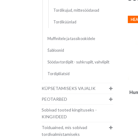
Tordikujud, mittesöödavad
HEA
Tordiküünlad
Muffinitele ja tassikookidele
Šabloonid
Söödav tordipilt - suhkrupilt, vahvlipilt
Tordipliiatsid
KÜPSETAMISEKS VAJALIK
Hum
PEOTARBED
Sobivad tooted kingituseks -
KINGIIDEED
Toiduained, mis sobivad
tordivalmistamiseks