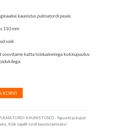
Praegune
hind
inaalne kaunistus pulmatordi peale.
on:
17.00€.
us 110 mm
tud vaik
t soovitame katta toiduainetega kokkupuutuv
oidukilega.
A
A KORVI
l
t
e
PULMATORDI KAUNISTUSED - figuurid ja kujud
r
seks
,
Kõik vajalik tordi kaunistamiseks/
n