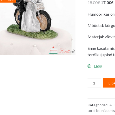
Algne
18.00
€
17.00
€
hind
Humoorikas orig
oli:
18.00€.
Mõõdud: kõrg
Materjal: värvi
Enne kasutamis
tordikuju pind t
Laos
Pulmatordi
LIS
kaunistus
(mittesöödav)
-
Kategooriad:
A. 
pruutpaar
tordi kaunistami
mootorrattal