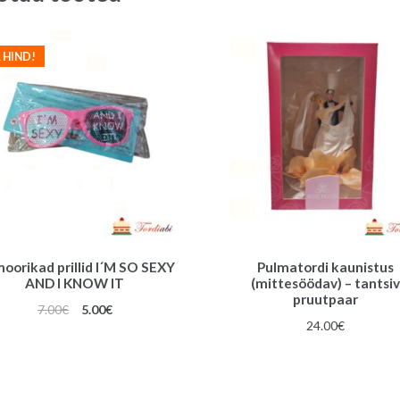
 HIND!
oorikad prillid I´M SO SEXY
Pulmatordi kaunistus
AND I KNOW IT
(mittesöödav) – tantsiv
pruutpaar
Algne
Praegune
7.00
€
5.00
€
24.00
€
hind
hind
oli:
on:
7.00€.
5.00€.