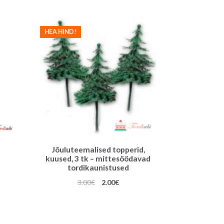
HEA HIND!
Jõuluteemalised topperid,
kuused, 3 tk – mittesöödavad
tordikaunistused
Algne
Praegune
3.00
€
2.00
€
hind
hind
oli:
on:
3.00€.
2.00€.