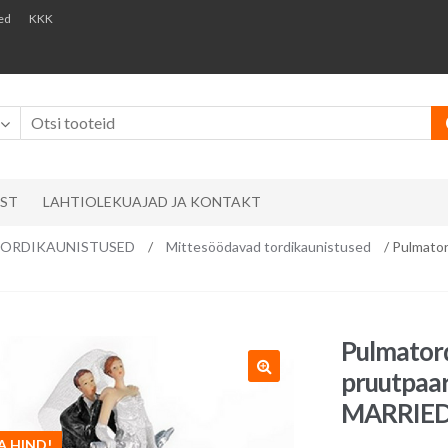
ed
KKK
AST
LAHTIOLEKUAJAD JA KONTAKT
ks/ TORDIKAUNISTUSED
/
Mittesöödavad tordikaunistused
/ Pulmator
Pulmatord
pruutpaar
MARRIE
A HIND!