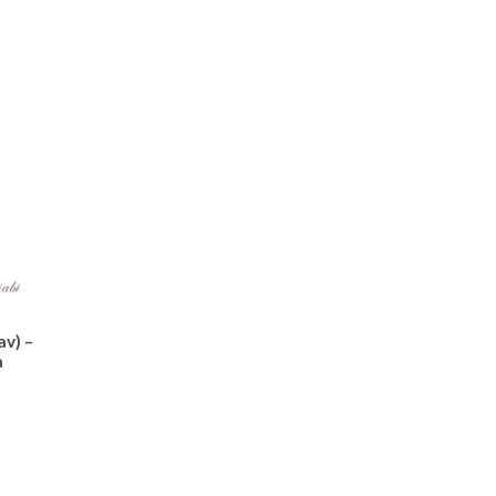
av) –
a