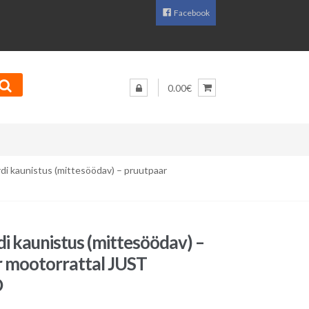
Facebook
0.00€
di kaunistus (mittesöödav) – pruutpaar
i kaunistus (mittesöödav) –
 mootorrattal JUST
D