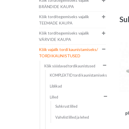
Kõik torditegemiseks vajalik
BRÄNDIDE KAUPA
Kõik torditegemiseks vajalik
Su
TEEMADE KAUPA
Kõik torditegemiseks vajalik
VÄRVIDE KAUPA
Kõik vajalik tordi kaunistamiseks/
TORDIKAUNISTUSED
Kõik söödavad tordikaunistused
KOMPLEKTID tordi kaunistamiseks
Liblikad
Lilled
Suhkrust lilled
p
Vahvlist lilled ja lehed