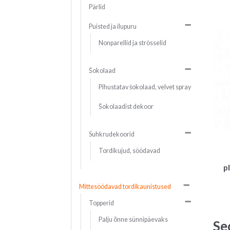
Pärlid
Puisted ja ilupuru
Nonparellid ja strösselid
Šokolaad
Pihustatav šokolaad, velvet spray
Šokolaadist dekoor
Suhkrudekoorid
Tordikujud, söödavad
p
Mittesöödavad tordikaunistused
Topperid
Palju õnne sünnipäevaks
Se