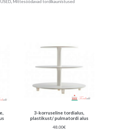
TUSED
,
Mittesöödavad tordikaunistused
a
t
i
v
e
:
e,
3-korruseline tordialus,
us
plastikust/ pulmatordi alus
48.00
€