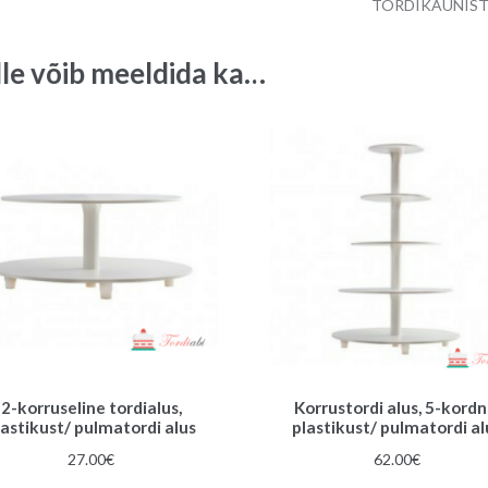
TORDIKAUNIS
JUST
MARRIED
lle võib meeldida ka…
quantity
2-korruseline tordialus,
Korrustordi alus, 5-kordn
lastikust/ pulmatordi alus
plastikust/ pulmatordi al
27.00
€
62.00
€