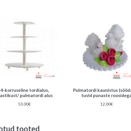
4-korruseline tordialus,
Pulmatordi kaunistus (sööd
lastikust/ pulmatordi alus
tuvid punaste roosideg
53.00
€
12.00
€
otud tooted