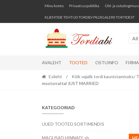
Skip
Skip
Minu konto
Privaatsuspoliitika
Üld- ja ostutingimus
to
to
KLIENTIDE TEHTUD TORDID/ PILDIGALERII TORTIDEST
navigation
content
All
AVALEHT
TOOTED
OSTUINFO
FIRM
Esileht
/
Kõik vajalik tordi kaunistamise
mootorrattal JUST MARRIED
KATEGOORIAD
UUED TOOTED SORTIMENDIS
MAGUSAD HINNAD! sh
HE