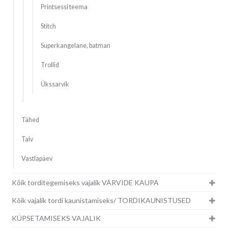
Printsessi teema
Stitch
Superkangelane, batman
Trollid
Ükssarvik
Tähed
Talv
Vastlapäev
Kõik torditegemiseks vajalik VÄRVIDE KAUPA
Kõik vajalik tordi kaunistamiseks/ TORDIKAUNISTUSED
KÜPSETAMISEKS VAJALIK