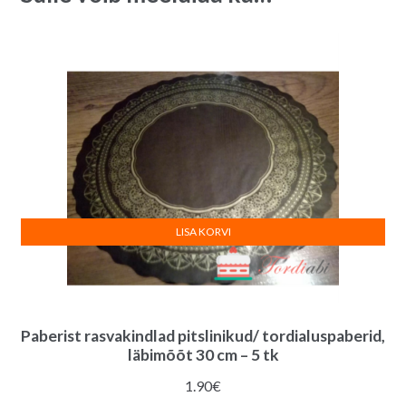
LISA KORVI
Paberist rasvakindlad pitslinikud/ tordialuspaberid,
läbimõõt 30 cm – 5 tk
1.90
€