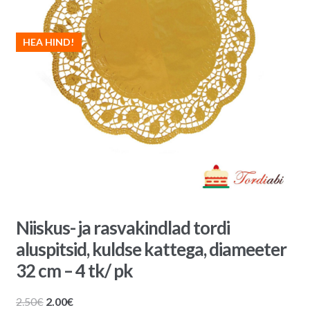
HEA HIND!
Niiskus- ja rasvakindlad tordi
aluspitsid, kuldse kattega, diameeter
32 cm – 4 tk/ pk
Algne
Praegune
2.50
€
2.00
€