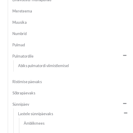
Mereteema
Muusika
Numbrid
Pulmad
Pulmatordile
Abiks pulmatordi viimistlemisel
Ristimise päevaks
Sõbrapäevaks
Sünnipäev
Lastele sünnipäevaks
Ämblikmees