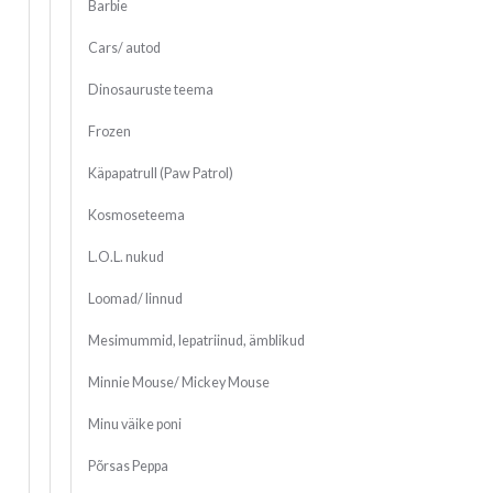
Barbie
Cars/ autod
Dinosauruste teema
Frozen
Käpapatrull (Paw Patrol)
Kosmoseteema
L.O.L. nukud
Loomad/ linnud
Mesimummid, lepatriinud, ämblikud
Minnie Mouse/ Mickey Mouse
Minu väike poni
Põrsas Peppa