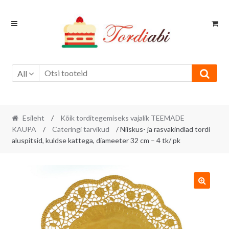
Skip
Skip
to
to
navigation
content
All
Esileht
/
Kõik torditegemiseks vajalik TEEMADE
KAUPA
/
Cateringi tarvikud
/ Niiskus- ja rasvakindlad tordi
aluspitsid, kuldse kattega, diameeter 32 cm – 4 tk/ pk