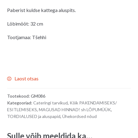
hind
hind
Paberist kuldse kattega aluspits.
oli:
on:
2.50€.
2.00€.
Lõbimõõt: 32 cm
Tootjamaa: Tšehhi
Laost otsas
Tootekood:
GM086
Kategooriad:
Cateringi tarvikud
,
Kõik PAKENDAMISEKS/
ESITLEMISEKS
,
MAGUSAD HINNAD! sh LÕPUMÜÜK
,
TORDIALUSED ja aluspapid
,
Ühekordsed nõud
Sulle võib meeldida ka…