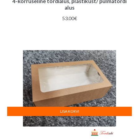
4-korruseline tordialus, plastikust/ pulmatordi
alus
53.00
€
LISA KORVI