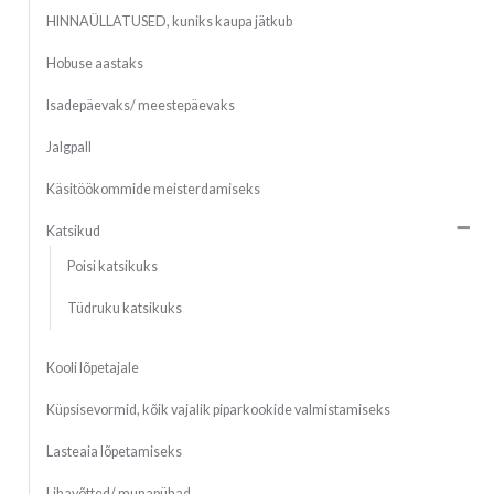
HINNAÜLLATUSED, kuniks kaupa jätkub
Hobuse aastaks
Isadepäevaks/ meestepäevaks
Jalgpall
Käsitöökommide meisterdamiseks
Katsikud
Poisi katsikuks
Tüdruku katsikuks
Kooli lõpetajale
Küpsisevormid, kõik vajalik piparkookide valmistamiseks
Lasteaia lõpetamiseks
Lihavõtted/ munapühad