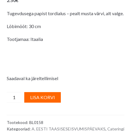
2.50
€
Tugevdusega papist tordialus – pealt musta värvi, alt valge.
Lõbimõõt: 30 cm
Tootjamaa: Itaalia
Saadaval ka järeltellimisel
Tordialus,
A
LISA KORVI
must,
l
tugev,
t
pitsilise
e
Tootekood:
BL0158
servaga
r
Kategooriad:
A. EESTI TAASISESEISVUMISPÄEVAKS
,
Cateringi