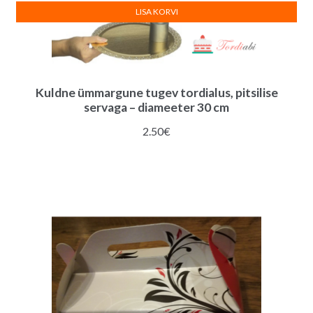
LISA KORVI
Kuldne ümmargune tugev tordialus, pitsilise
servaga – diameeter 30 cm
2.50
€