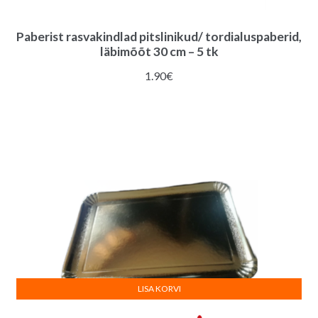
Paberist rasvakindlad pitslinikud/ tordialuspaberid,
läbimõõt 30 cm – 5 tk
1.90
€
LISA KORVI