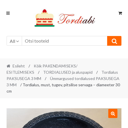
Skip
Skip
to
to
navigation
content
All
Esileht
/
Kõik PAKENDAMISEKS/
ESITLEMISEKS
/
TORDIALUSED ja aluspapid
/
Tordialus
PAKSUSEGA 3 MM
/
Ümmargused tordialused PAKSUSEGA
3 MM
/ Tordialus, must, tugev, pitsilise servaga – diameeter 30
cm