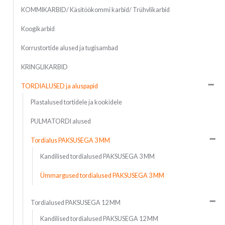
KOMMIKARBID/ Käsitöökommi karbid/ Trühvlikarbid
Koogikarbid
Korrustortide alused ja tugisambad
KRINGLIKARBID
TORDIALUSED ja aluspapid
Plastalused tortidele ja kookidele
PULMATORDI alused
Tordialus PAKSUSEGA 3 MM
Kandilised tordialused PAKSUSEGA 3 MM
Ümmargused tordialused PAKSUSEGA 3 MM
Tordialused PAKSUSEGA 12 MM
Kandilised tordialused PAKSUSEGA 12 MM