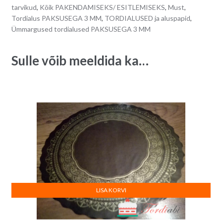
-
n
tarvikud
,
Kõik PAKENDAMISEKS/ ESITLEMISEKS
,
Must
,
diameeter
a
Tordialus PAKSUSEGA 3 MM
,
TORDIALUSED ja aluspapid
,
30
t
Ümmargused tordialused PAKSUSEGA 3 MM
cm
i
quantity
v
Sulle võib meeldida ka…
e
:
LISA KORVI