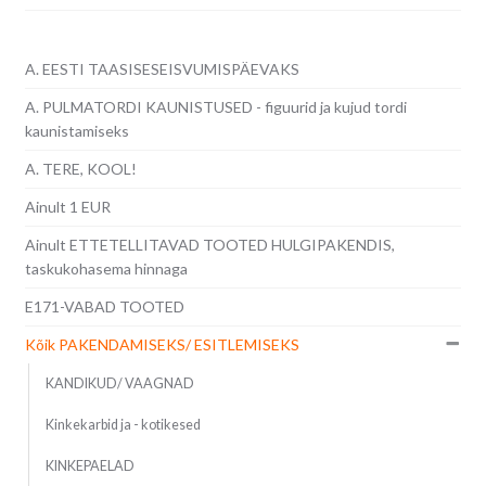
A. EESTI TAASISESEISVUMISPÄEVAKS
A. PULMATORDI KAUNISTUSED - figuurid ja kujud tordi
kaunistamiseks
A. TERE, KOOL!
Ainult 1 EUR
Ainult ETTETELLITAVAD TOOTED HULGIPAKENDIS,
taskukohasema hinnaga
E171-VABAD TOOTED
Kõik PAKENDAMISEKS/ ESITLEMISEKS
KANDIKUD/ VAAGNAD
Kinkekarbid ja - kotikesed
KINKEPAELAD