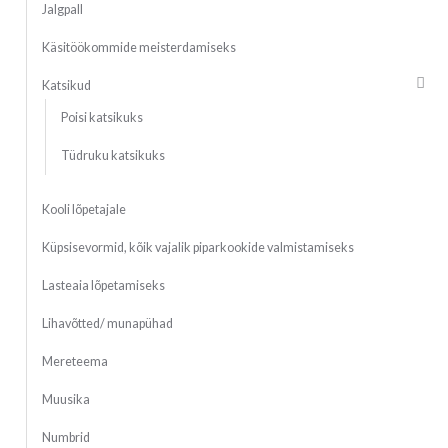
Jalgpall
Käsitöökommide meisterdamiseks
Katsikud
Poisi katsikuks
Tüdruku katsikuks
Kooli lõpetajale
Küpsisevormid, kõik vajalik piparkookide valmistamiseks
Lasteaia lõpetamiseks
Lihavõtted/ munapühad
Mereteema
Muusika
Numbrid