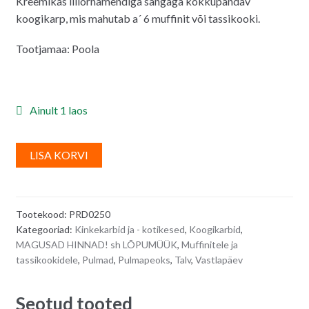
Kreemikas lillornamendiga sangaga kokkupandav
oli:
on:
koogikarp, mis mahutab a´ 6 muffinit või tassikooki.
1.50€.
1.00€.
Tootjamaa: Poola
Ainult 1 laos
A
LISA KORVI
l
t
e
Tootekood:
PRD0250
r
Kategooriad:
Kinkekarbid ja - kotikesed
,
Koogikarbid
,
n
MAGUSAD HINNAD! sh LÕPUMÜÜK
,
Muffinitele ja
a
tassikookidele
,
Pulmad
,
Pulmapeoks
,
Talv
,
Vastlapäev
t
i
Seotud tooted
v