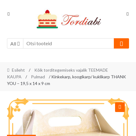
Skip
Skip
to
to
navigation
content
All
Esileht
/
Kõik torditegemiseks vajalik TEEMADE
KAUPA
/
Pulmad
/ Kinkekarp, koogikarp/ kuklikarp THANK
YOU – 19,5 x 14 x 9 cm