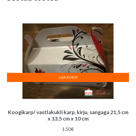
e
:
LISA KORVI
Koogikarp/ vastlakukli karp, kirju, sangaga 21,5 cm
x 13,5 cm x 10 cm
1.50
€