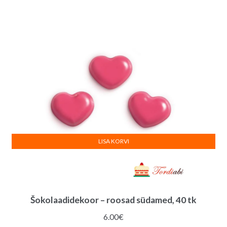
hind
hind
oli:
on:
3.50€.
3.00€.
LISA KORVI
Šokolaadidekoor – roosad südamed, 40 tk
6.00
€