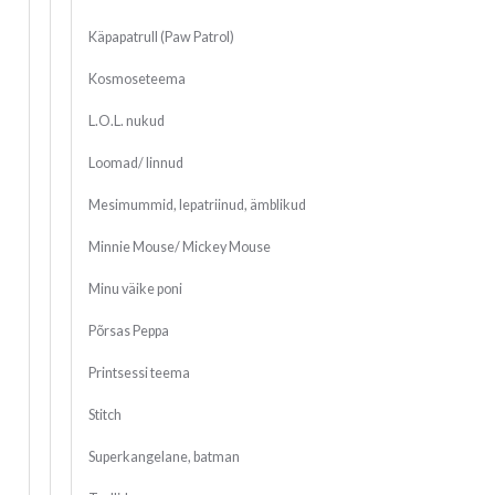
Käpapatrull (Paw Patrol)
Kosmoseteema
L.O.L. nukud
Loomad/ linnud
Mesimummid, lepatriinud, ämblikud
Minnie Mouse/ Mickey Mouse
Minu väike poni
Põrsas Peppa
Printsessi teema
Stitch
Superkangelane, batman