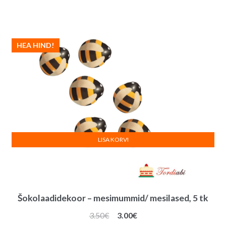
HEA HIND!
LISA KORVI
Šokolaadidekoor – mesimummid/ mesilased, 5 tk
Algne
Praegune
3.50
€
3.00
€