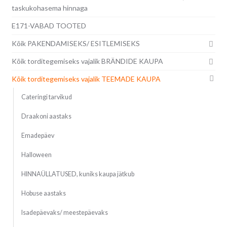
taskukohasema hinnaga
E171-VABAD TOOTED
Kõik PAKENDAMISEKS/ ESITLEMISEKS
Kõik torditegemiseks vajalik BRÄNDIDE KAUPA
Kõik torditegemiseks vajalik TEEMADE KAUPA
Cateringi tarvikud
Draakoni aastaks
Emadepäev
Halloween
HINNAÜLLATUSED, kuniks kaupa jätkub
Hobuse aastaks
Isadepäevaks/ meestepäevaks