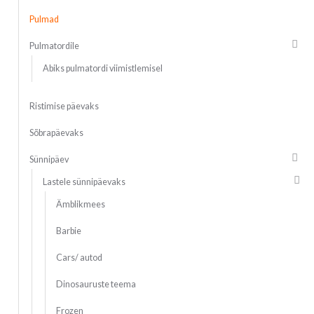
Pulmad
Pulmatordile
Abiks pulmatordi viimistlemisel
Ristimise päevaks
Sõbrapäevaks
Sünnipäev
Lastele sünnipäevaks
Ämblikmees
Barbie
Cars/ autod
Dinosauruste teema
Frozen