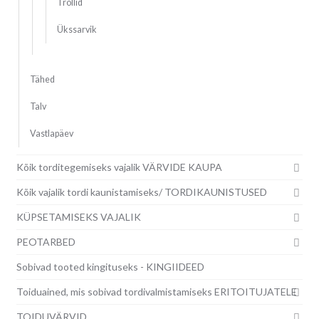
Trollid
Ükssarvik
Tähed
Talv
Vastlapäev
Kõik torditegemiseks vajalik VÄRVIDE KAUPA
Kõik vajalik tordi kaunistamiseks/ TORDIKAUNISTUSED
KÜPSETAMISEKS VAJALIK
PEOTARBED
Sobivad tooted kingituseks - KINGIIDEED
Toiduained, mis sobivad tordivalmistamiseks ERITOITUJATELE
TOIDUVÄRVID