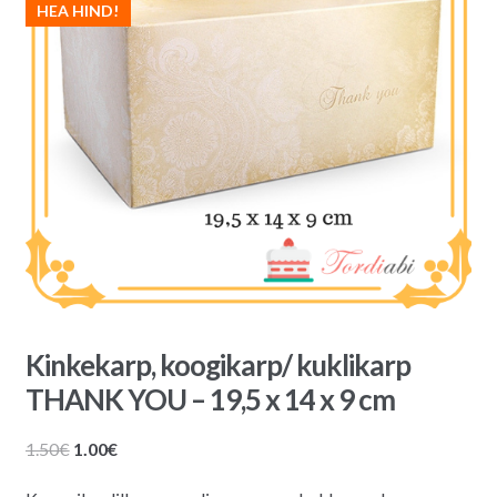
HEA HIND!
Kinkekarp, koogikarp/ kuklikarp
THANK YOU – 19,5 x 14 x 9 cm
Algne
Praegune
1.50
€
1.00
€
hind
hind