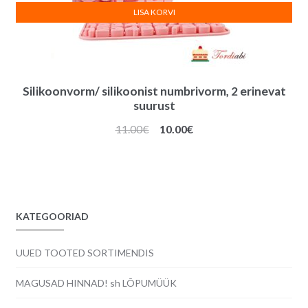
LISA KORVI
Silikoonvorm/ silikoonist numbrivorm, 2 erinevat
suurust
Algne
Praegune
11.00
€
10.00
€
hind
hind
oli:
on:
11.00€.
10.00€.
KATEGOORIAD
UUED TOOTED SORTIMENDIS
MAGUSAD HINNAD! sh LÕPUMÜÜK