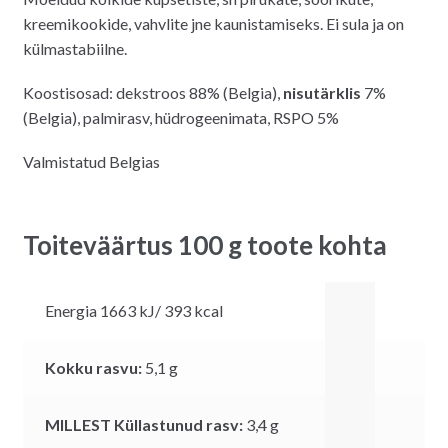
kreemikookide, vahvlite jne kaunistamiseks. Ei sula ja on
külmastabiilne.
Koostisosad:
dekstroos 88% (Belgia),
nisutärklis
7%
(Belgia), palmirasv, hüdrogeenimata, RSPO 5%
Valmistatud Belgias
Toiteväärtus 100 g toote kohta
Energia 1663 kJ/ 393 kcal
Kokku rasvu:
5,1
g
MILLEST Küllastunud rasv:
3,4
g