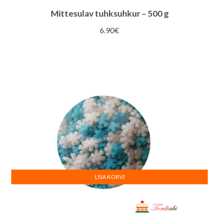
Mittesulav tuhksuhkur – 500 g
6.90
€
LISA KORVI