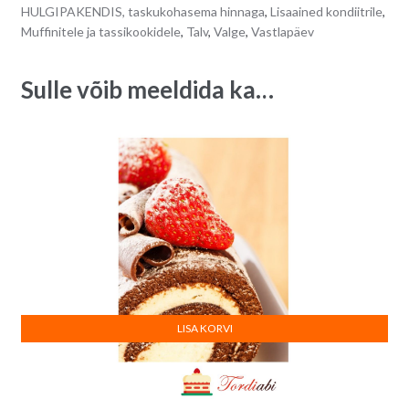
quantity
n
HULGIPAKENDIS, taskukohasema hinnaga
,
Lisaained kondiitrile
,
a
Muffinitele ja tassikookidele
,
Talv
,
Valge
,
Vastlapäev
t
i
Sulle võib meeldida ka…
v
e
:
LISA KORVI