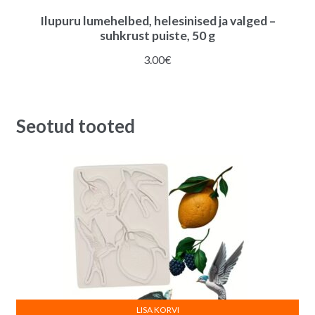
Ilupuru lumehelbed, helesinised ja valged –
suhkrust puiste, 50 g
3.00
€
Seotud tooted
LISA KORVI