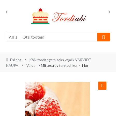
Skip
Skip
to
to
navigation
content
All
Esileht
/
Kõik torditegemiseks vajalik VÄRVIDE
KAUPA
/
Valge
/ Mittesulav tuhksuhkur – 1 kg