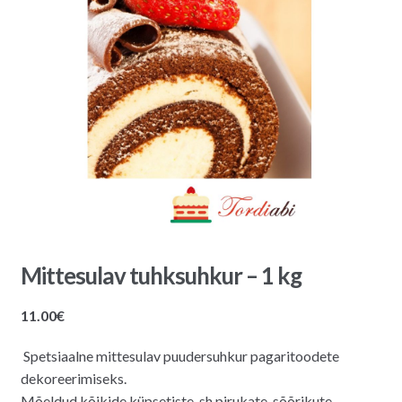
Mittesulav tuhksuhkur – 1 kg
11.00
€
Spetsiaalne mittesulav puudersuhkur pagaritoodete
dekoreerimiseks.
Mõeldud kõikide küpsetiste, sh pirukate, sõõrikute,