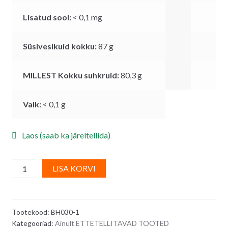
Lisatud sool:
< 0,1
mg
Süsivesikuid kokku:
87
g
MILLEST Kokku suhkruid:
80,3
g
Valk:
< 0,1
g
Laos (saab ka järeltellida)
Mittesulav
A
LISA KORVI
tuhksuhkur
l
-
t
1
e
Tootekood:
BH030-1
kg
r
Kategooriad:
Ainult ETTETELLITAVAD TOOTED