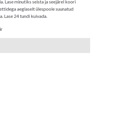
. Lase minutiks seista ja seejärel koori
ettidega aeglaselt ülespoole suunatud
a. Lase 24 tundi kuivada.
ir