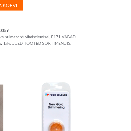
A
A KORVI
l
t
e
0359
r
ks pulmatordi viimistlemisel
,
E171-VABAD
n
e
,
Talv
,
UUED TOOTED SORTIMENDIS
,
a
t
i
v
e
: