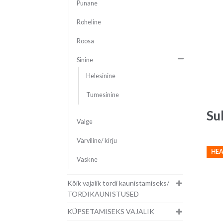
Punane
Roheline
Roosa
Sinine
Helesinine
Tumesinine
Su
Valge
Värviline/ kirju
HEA
Vaskne
Kõik vajalik tordi kaunistamiseks/
TORDIKAUNISTUSED
KÜPSETAMISEKS VAJALIK