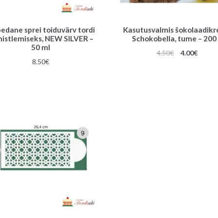
edane sprei toiduvärv tordi
Kasutusvalmis šokolaadik
mistlemiseks, NEW SILVER –
Schokobella, tume – 200
50 ml
Algne
Praeg
4.50
€
4.00
€
8.50
€
hind
hind
oli:
on:
4.50€.
4.00€.