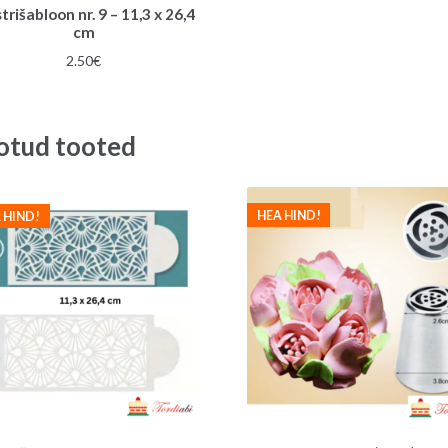
rišabloon nr. 9 – 11,3 x 26,4
cm
2.50
€
otud tooted
HEA HIND!
 HIND!