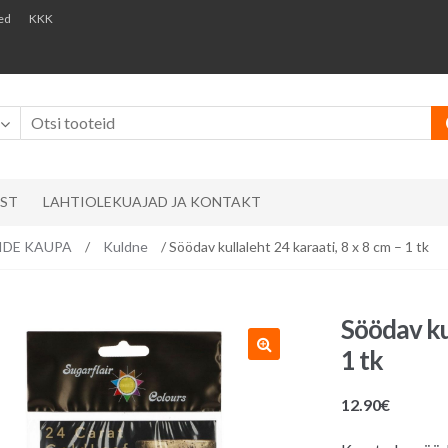
ed
KKK
AST
LAHTIOLEKUAJAD JA KONTAKT
RVIDE KAUPA
/
Kuldne
/ Söödav kullaleht 24 karaati, 8 x 8 cm – 1 tk
Söödav kul
1 tk
12.90
€