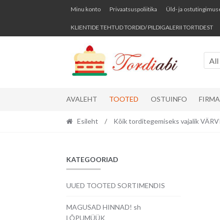
Skip
Skip
Minu konto
Privaatsuspoliitika
Üld- ja ostutingimus
to
to
KLIENTIDE TEHTUD TORDID/ PILDIGALERII TORTIDEST
navigation
content
All
AVALEHT
TOOTED
OSTUINFO
FIRM
Esileht
/
Kõik torditegemiseks vajalik VÄ
KATEGOORIAD
UUED TOOTED SORTIMENDIS
MAGUSAD HINNAD! sh
LÕPUMÜÜK