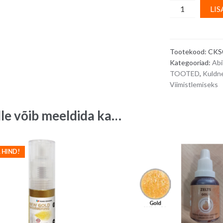
Söödav
LIS
kullaleht
24
karaati,
Tootekood:
CKS
8
Kategooriad:
Abi
x
TOOTED
,
Kuldn
8
Viimistlemiseks
cm
-
lle võib meeldida ka…
1
tk
quantity
 HIND!