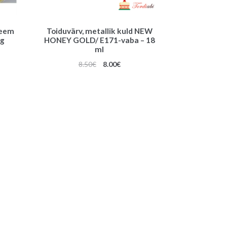
reem
Toiduvärv, metallik kuld NEW
 g
HONEY GOLD/ E171-vaba – 18
ml
une
Algne
Praegune
8.50
€
8.00
€
hind
hind
oli:
on:
8.50€.
8.00€.