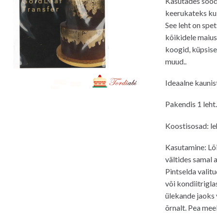
Kasutades sööd
keerukateks kul
See leht on spet
kõikidele maius
koogid, küpsise
muud..
Ideaalne kaunis
Pakendis 1 leht.
Koostisosad: le
Kasutamine: Lõi
vältides samal 
Pintselda valit
või kondiitrigla
ülekande jaoks v
õrnalt. Pea mee