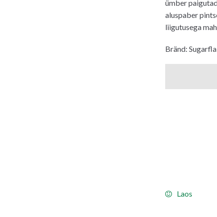
ümber paigutada
aluspaber pints
liigutusega mah
Bränd: Sugarfla
Laos