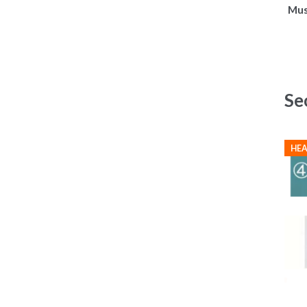
Must
Se
HEA