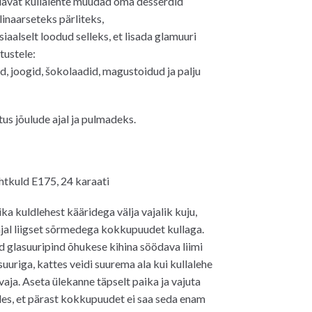
avat kullalehte muudad oma desserdid
inaarseteks pärliteks,
siaalselt loodud selleks, et lisada glamuuri
tustele:
d, joogid, šokolaadid, magustoidud ja palju
tus jõulude ajal ja pulmadeks.
htkuld E175, 24 karaati
ka kuldlehest kääridega välja vajalik kuju,
ajal liigset sõrmedega kokkupuudet kullaga.
ud glasuuripind õhukese kihina söödava liimi
suuriga, kattes veidi suurema ala kui kullalehe
aja. Aseta ülekanne täpselt paika ja vajuta
les, et pärast kokkupuudet ei saa seda enam