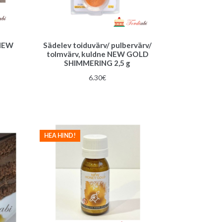
 NEW
Sädelev toiduvärv/ pulbervärv/
tolmvärv, kuldne NEW GOLD
SHIMMERING 2,5 g
6.30
€
HEA HIND!