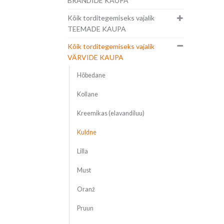
BRÄNDIDE KAUPA
Kõik torditegemiseks vajalik
TEEMADE KAUPA
Kõik torditegemiseks vajalik
VÄRVIDE KAUPA
Hõbedane
Kollane
Kreemikas (elavandiluu)
Kuldne
Lilla
Must
Oranž
Pruun