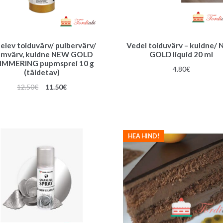
elev toiduvärv/ pulbervärv/
Vedel toiduvärv – kuldne/
lmvärv, kuldne NEW GOLD
GOLD liquid 20 ml
IMMERING pupmsprei 10 g
4.80
€
(täidetav)
Algne
Praegune
12.50
€
11.50
€
hind
hind
oli:
on:
12.50€.
11.50€.
HEA HIND!