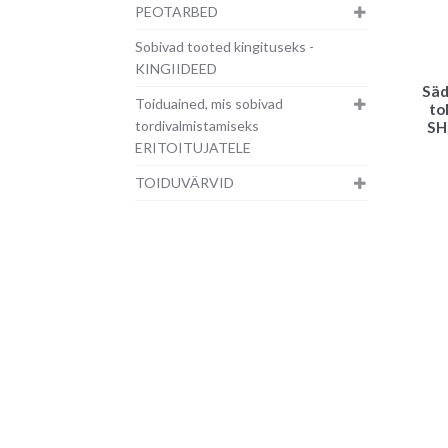
PEOTARBED
Sobivad tooted kingituseks -
KINGIIDEED
Säd
Toiduained, mis sobivad
to
tordivalmistamiseks
SH
ERITOITUJATELE
TOIDUVÄRVID