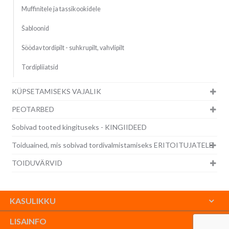
Muffinitele ja tassikookidele
Šabloonid
Söödav tordipilt - suhkrupilt, vahvlipilt
Tordipliiatsid
KÜPSETAMISEKS VAJALIK
PEOTARBED
Sobivad tooted kingituseks - KINGIIDEED
Toiduained, mis sobivad tordivalmistamiseks ERITOITUJATELE
TOIDUVÄRVID
KASULIKKU
LISAINFO