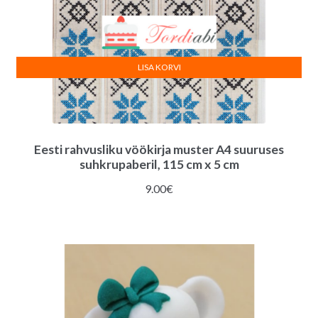
LISA KORVI
Eesti rahvusliku vöökirja muster A4 suuruses
suhkrupaberil, 115 cm x 5 cm
9.00
€