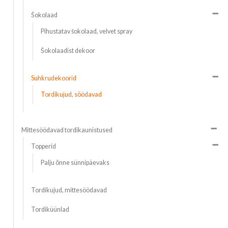
Šokolaad
Pihustatav šokolaad, velvet spray
Šokolaadist dekoor
Suhkrudekoorid
Tordikujud, söödavad
Mittesöödavad tordikaunistused
Topperid
Palju õnne sünnipäevaks
Tordikujud, mittesöödavad
Tordiküünlad