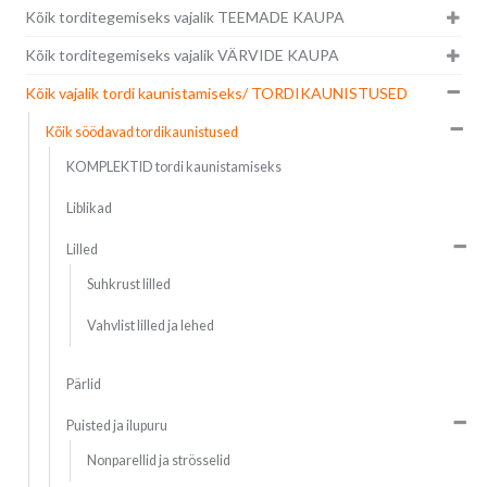
Kõik torditegemiseks vajalik TEEMADE KAUPA
Kõik torditegemiseks vajalik VÄRVIDE KAUPA
Kõik vajalik tordi kaunistamiseks/ TORDIKAUNISTUSED
Kõik söödavad tordikaunistused
KOMPLEKTID tordi kaunistamiseks
Liblikad
Lilled
Suhkrust lilled
Vahvlist lilled ja lehed
Pärlid
Puisted ja ilupuru
Nonparellid ja strösselid