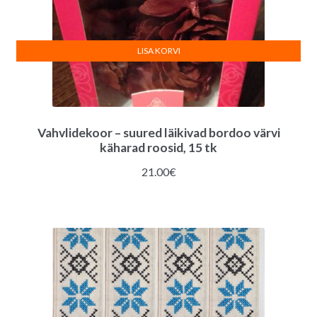
LISA KORVI
Vahvlidekoor – suured läikivad bordoo värvi
käharad roosid, 15 tk
21.00
€