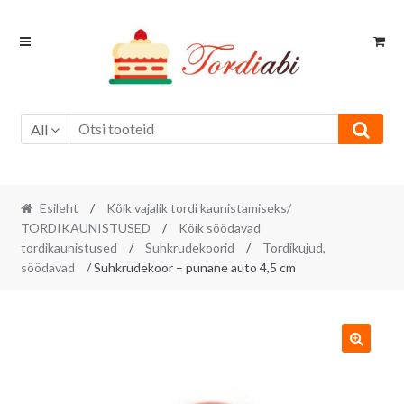
Skip
Skip
to
to
navigation
content
All
Esileht
/
Kõik vajalik tordi kaunistamiseks/
TORDIKAUNISTUSED
/
Kõik söödavad
tordikaunistused
/
Suhkrudekoorid
/
Tordikujud,
söödavad
/ Suhkrudekoor – punane auto 4,5 cm