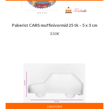
Paberist CARS muffinivormid 25 tk – 5 x 3 cm
3.50
€
LISA KORVI