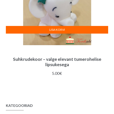
LISA KORVI
Suhkrudekoor – valge elevant tumerohelise
lipsukesega
5.00
€
KATEGOORIAD