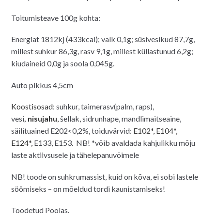
Toitumisteave 100g kohta:
Energiat 1812kj (433kcal); valk 0,1g; süsivesikud 87,7g,
millest suhkur 86,3g, rasv 9,1g, millest küllastunud 6,2g;
kiudaineid 0,0g ja soola 0,045g.
Auto pikkus 4,5cm
Koostisosad
: suhkur, taimerasv(palm, raps),
vesi
,
nisujahu
,
šellak, sidrunhape, mandlimaitseaine,
säilituained E202<0,2%, toiduvärvid:
E102*, E104*,
E124*,
E133, E153. NB! *võib avaldada kahjulikku mõju
laste aktiivsusele ja tähelepanuvõimele
NB! toode on suhkrumassist, kuid on kõva, ei sobi lastele
söömiseks – on mõeldud tordi kaunistamiseks!
Toodetud Poolas.