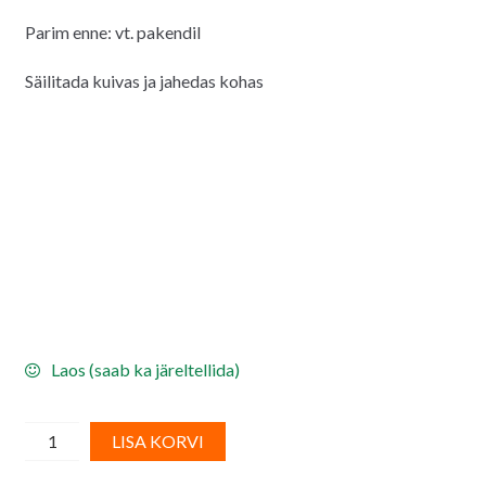
Parim enne: vt. pakendil
Säilitada kuivas ja jahedas kohas
Laos (saab ka järeltellida)
Suhkrudekoor
A
LISA KORVI
-
l