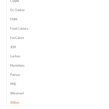
Culpitt
Dr. Oetker
FMM
Food Colours
FunCakes
JEM
LorAnn
Martellato
Patisse
PME
Silikomart
Wilton