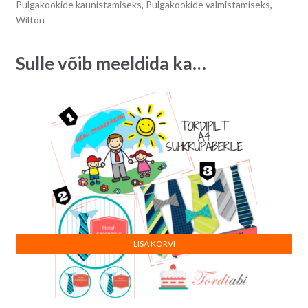
Pulgakookide kaunistamiseks
,
Pulgakookide valmistamiseks
,
Wilton
Sulle võib meeldida ka…
LISA KORVI