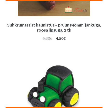
Suhkrumassist kaunistus – pruun Mõmmi jänkuga,
roosa lipsuga, 1 tk
Algne
Praegune
5.20
€
4.50
€
hind
hind
oli:
on:
5.20€.
4.50€.