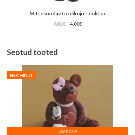
Mittesöödav tordikuju – doktor
Algne
Praegune
9.00
€
4.00
€
hind
hind
oli:
on:
9.00€.
4.00€.
Seotud tooted
HEA HIND!
LISA KORVI