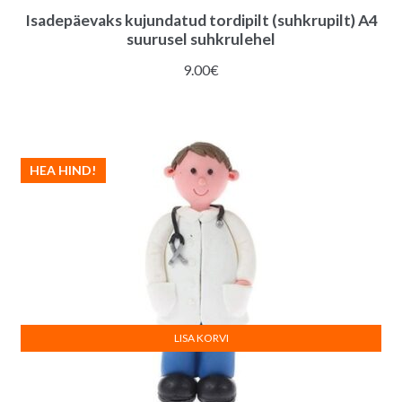
Isadepäevaks kujundatud tordipilt (suhkrupilt) A4
suurusel suhkrulehel
9.00
€
HEA HIND!
LISA KORVI