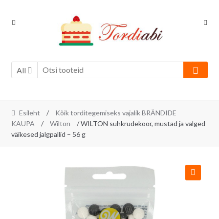
Skip
Skip
to
to
navigation
content
All
Esileht
/
Kõik torditegemiseks vajalik BRÄNDIDE
KAUPA
/
Wilton
/ WILTON suhkrudekoor, mustad ja valged
väikesed jalgpallid – 56 g