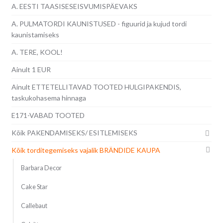
A. EESTI TAASISESEISVUMISPÄEVAKS
A. PULMATORDI KAUNISTUSED - figuurid ja kujud tordi
kaunistamiseks
A. TERE, KOOL!
Ainult 1 EUR
Ainult ETTETELLITAVAD TOOTED HULGIPAKENDIS,
taskukohasema hinnaga
E171-VABAD TOOTED
Kõik PAKENDAMISEKS/ ESITLEMISEKS
Kõik torditegemiseks vajalik BRÄNDIDE KAUPA
Barbara Decor
Cake Star
Callebaut