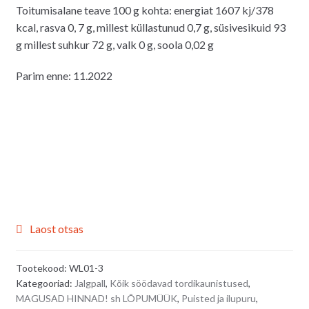
Toitumisalane teave 100 g kohta: energiat 1607 kj/378
kcal, rasva 0, 7 g, millest küllastunud 0,7 g, süsivesikuid 93
g millest suhkur 72 g, valk 0 g, soola 0,02 g
Parim enne: 11.2022
Laost otsas
Tootekood:
WL01-3
Kategooriad:
Jalgpall
,
Kõik söödavad tordikaunistused
,
MAGUSAD HINNAD! sh LÕPUMÜÜK
,
Puisted ja ilupuru
,