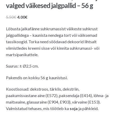
valged väikesed jalgpallid – 56 g
Algne
Praegune
5.50
€
4.00
€
hind
hind
Lõbusta jalkafänne suhkrumassist väikeste suhkrust
oli:
on:
jalgpallidega – kaunista nendega tort või väiksemad
5.50€.
4.00€.
tassikoogid.
Torka need söödavad dekoorid lihtsalt
viimistledes kreemi sisse või kinnita suhkrumassi- või
martsipanikattele.
Suurus: ± Ø2,5 cm.
Pakendis on kokku 56 g kaunistusi.
Koostisosad: dekstroos, tärklis, dekstriin,
paakumisvastane aine (E572), paksendaja (E414), lõhna- ja
maitseaine, glasuuraine (E904, E903), värvaine (E153).
Valmistatud tehases, mis töötleb ka
soja
ja pähkleid.