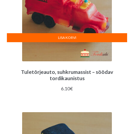
LISA KORVI
Tuletõrjeauto, suhkrumassist – söödav
tordikaunistus
6.10
€