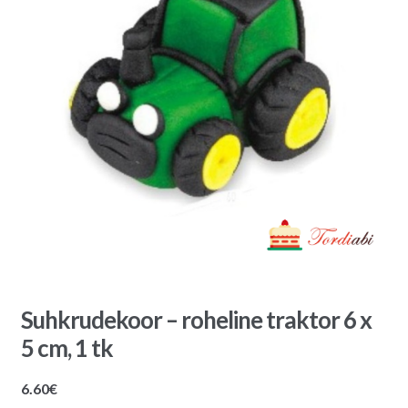
Suhkrudekoor – roheline traktor 6 x
5 cm, 1 tk
6.60
€