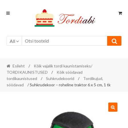
Skip
Skip
to
to
navigation
content
All
Esileht
/
Kõik vajalik tordi kaunistamiseks/
TORDIKAUNISTUSED
/
Kõik söödavad
tordikaunistused
/
Suhkrudekoorid
/
Tordikujud,
söödavad
/ Suhkrudekoor – roheline traktor 6 x 5 cm, 1 tk