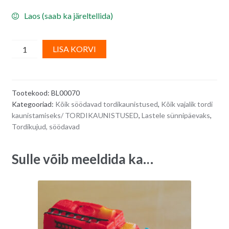
Laos (saab ka järeltellida)
Suhkrudekoor
A
LISA KORVI
-
l
roheline
t
traktor
e
Tootekood:
BL00070
6
r
Kategooriad:
Kõik söödavad tordikaunistused
,
Kõik vajalik tordi
x
n
kaunistamiseks/ TORDIKAUNISTUSED
,
Lastele sünnipäevaks
,
5
a
Tordikujud, söödavad
cm,
t
1
i
Sulle võib meeldida ka…
tk
v
quantity
e
: