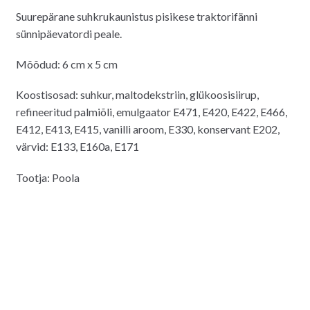
Suurepärane suhkrukaunistus pisikese traktorifänni
sünnipäevatordi peale.
Mõõdud: 6 cm x 5 cm
Koostisosad: suhkur, maltodekstriin, glükoosisiirup,
refineeritud palmiõli, emulgaator E471, E420, E422, E466,
E412, E413, E415, vanilli aroom, E330, konservant E202,
värvid: E133, E160a, E171
Tootja: Poola