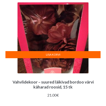
LISA KORVI
Vahvlidekoor – suured läikivad bordoo värvi
käharad roosid, 15 tk
21.00
€