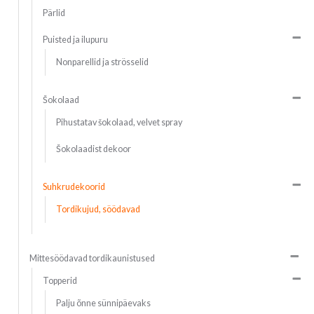
Pärlid
Puisted ja ilupuru
Nonparellid ja strösselid
Šokolaad
Pihustatav šokolaad, velvet spray
Šokolaadist dekoor
Suhkrudekoorid
Tordikujud, söödavad
Mittesöödavad tordikaunistused
Topperid
Palju õnne sünnipäevaks