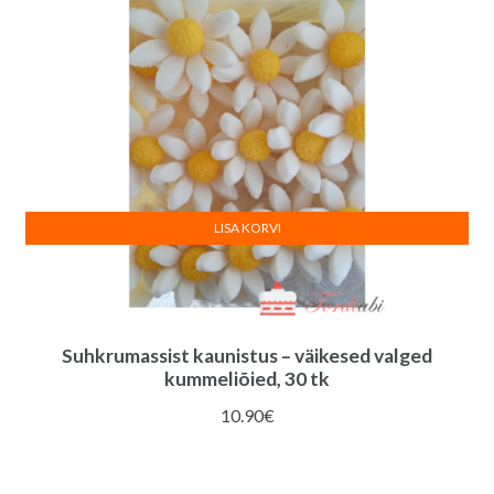
LISA KORVI
Suhkrumassist kaunistus – väikesed valged
kummeliõied, 30 tk
10.90
€