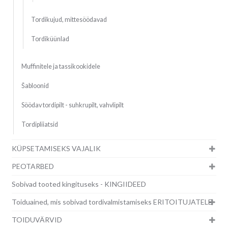
Tordikujud, mittesöödavad
Tordiküünlad
Muffinitele ja tassikookidele
Šabloonid
Söödav tordipilt - suhkrupilt, vahvlipilt
Tordipliiatsid
KÜPSETAMISEKS VAJALIK
PEOTARBED
Sobivad tooted kingituseks - KINGIIDEED
Toiduained, mis sobivad tordivalmistamiseks ERITOITUJATELE
TOIDUVÄRVID