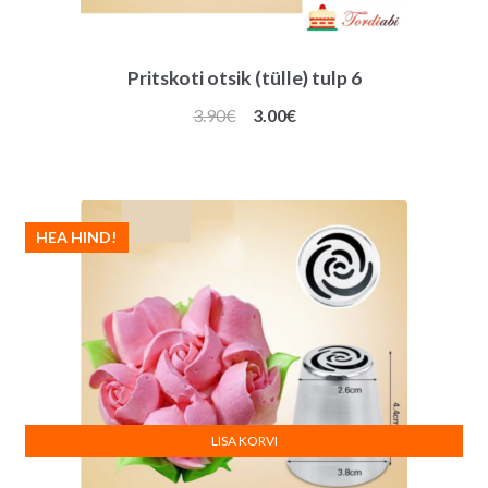
Pritskoti otsik (tülle) tulp 6
Algne
Praegune
3.90
€
3.00
€
hind
hind
oli:
on:
3.90€.
3.00€.
HEA HIND!
LISA KORVI