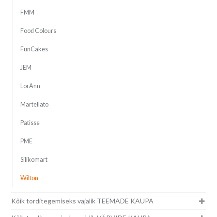
FMM
Food Colours
FunCakes
JEM
LorAnn
Martellato
Patisse
PME
Silikomart
Wilton
Kõik torditegemiseks vajalik TEEMADE KAUPA