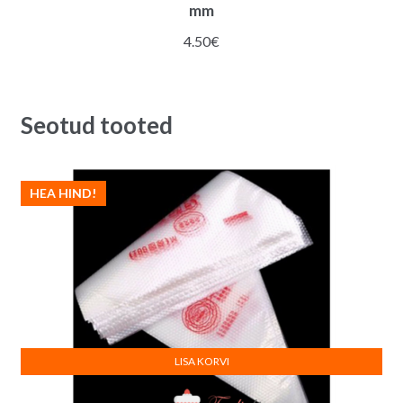
mm
4.50
€
Seotud tooted
HEA HIND!
LISA KORVI