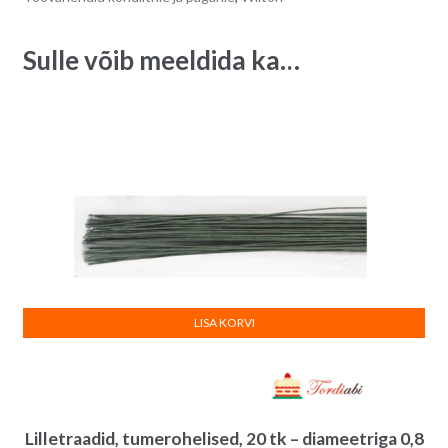
a
t
Sulle võib meeldida ka…
i
v
e
:
LISA KORVI
Lilletraadid, tumerohelised, 20 tk – diameetriga 0,8