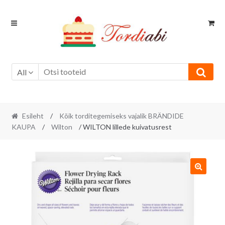
Skip
Skip
to
to
navigation
content
All
Esileht
/
Kõik torditegemiseks vajalik BRÄNDIDE
KAUPA
/
Wilton
/ WILTON lillede kuivatusrest