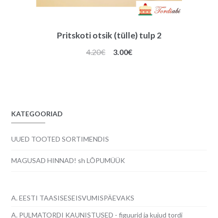
Pritskoti otsik (tülle) tulp 2
Algne
Praegune
4.20
€
3.00
€
hind
hind
oli:
on:
4.20€.
3.00€.
KATEGOORIAD
UUED TOOTED SORTIMENDIS
MAGUSAD HINNAD! sh LÕPUMÜÜK
A. EESTI TAASISESEISVUMISPÄEVAKS
A. PULMATORDI KAUNISTUSED - figuurid ja kujud tordi