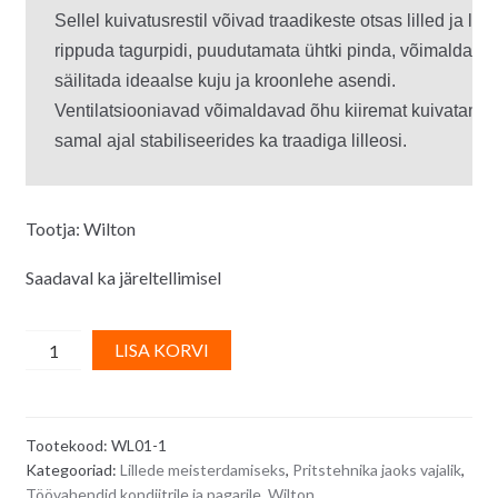
Sellel kuivatusrestil võivad traadikeste otsas lilled ja lehe
rippuda tagurpidi, puudutamata ühtki pinda, võimaldades 
säilitada ideaalse kuju ja kroonlehe asendi.

Ventilatsiooniavad võimaldavad õhu kiiremat kuivatamist,
samal ajal stabiliseerides ka traadiga lilleosi.
Tootja: Wilton
Saadaval ka järeltellimisel
WILTON
A
LISA KORVI
lillede
l
kuivatusrest
t
quantity
e
Tootekood:
WL01-1
r
Kategooriad:
Lillede meisterdamiseks
,
Pritstehnika jaoks vajalik
,
n
Töövahendid kondiitrile ja pagarile
,
Wilton