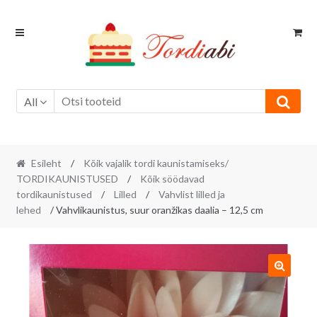
Skip
Skip
to
to
navigation
content
All
Esileht
/
Kõik vajalik tordi kaunistamiseks/
TORDIKAUNISTUSED
/
Kõik söödavad
tordikaunistused
/
Lilled
/
Vahvlist lilled ja
lehed
/ Vahvlikaunistus, suur oranžikas daalia – 12,5 cm