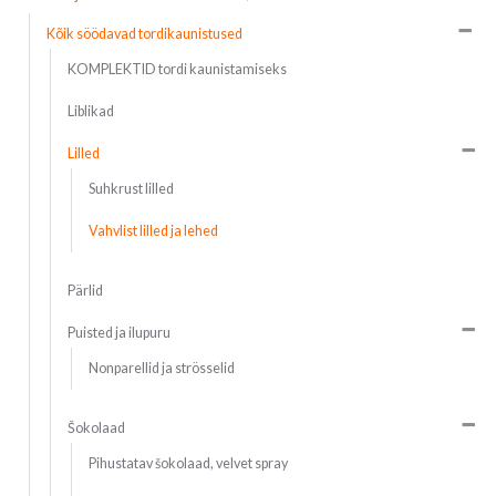
Kõik söödavad tordikaunistused
KOMPLEKTID tordi kaunistamiseks
Liblikad
Lilled
Suhkrust lilled
Vahvlist lilled ja lehed
Pärlid
Puisted ja ilupuru
Nonparellid ja strösselid
Šokolaad
Pihustatav šokolaad, velvet spray