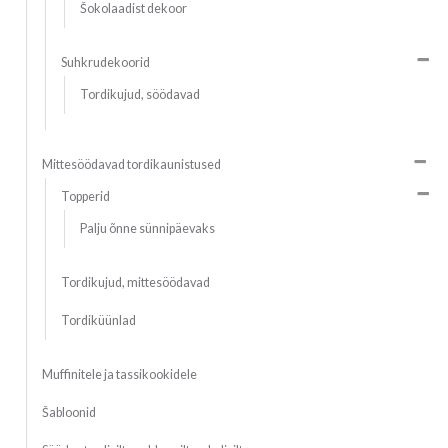
Šokolaadist dekoor
Suhkrudekoorid
Tordikujud, söödavad
Mittesöödavad tordikaunistused
Topperid
Palju õnne sünnipäevaks
Tordikujud, mittesöödavad
Tordiküünlad
Muffinitele ja tassikookidele
Šabloonid