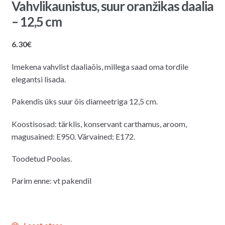
Vahvlikaunistus, suur oranžikas daalia
– 12,5 cm
6.30
€
Imekena vahvlist daaliaõis, millega saad oma tordile
elegantsi lisada.
Pakendis üks suur õis diameetriga 12,5 cm.
Koostisosad: tärklis, konservant carthamus, aroom,
magusained: E950. Värvained: E172.
Toodetud Poolas.
Parim enne: vt pakendil