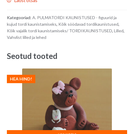
Laost otsas
Kategooriad:
A. PULMATORDI KAUNISTUSED - figuurid ja
kujud tordi kaunistamiseks
,
Kõik söödavad tordikaunistused
,
Kõik vajalik tordi kaunistamiseks/ TORDIKAUNISTUSED
,
Lilled
,
Vahvlist lilled ja lehed
Seotud tooted
HEA HIND!