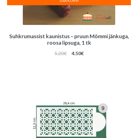
LISA KORVI
Suhkrumassist kaunistus – pruun Mõmmi jänkuga,
roosa lipsuga, 1 tk
Algne
Praegune
5.20
€
4.50
€
hind
hind
oli:
on:
5.20€.
4.50€.