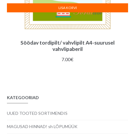
LISA KORVI
Söödav tordipilt/ vahvlipilt A4-suurusel
vahvlipaberil
7.00
€
KATEGOORIAD
UUED TOOTED SORTIMENDIS
MAGUSAD HINNAD! sh LÕPUMÜÜK