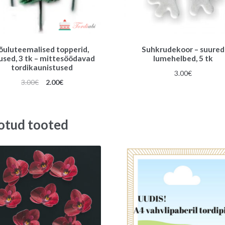
õuluteemalised topperid,
Suhkrudekoor – suured
used, 3 tk – mittesöödavad
lumehelbed, 5 tk
tordikaunistused
3.00
€
Algne
Praegune
3.00
€
2.00
€
hind
hind
oli:
on:
3.00€.
2.00€.
otud tooted