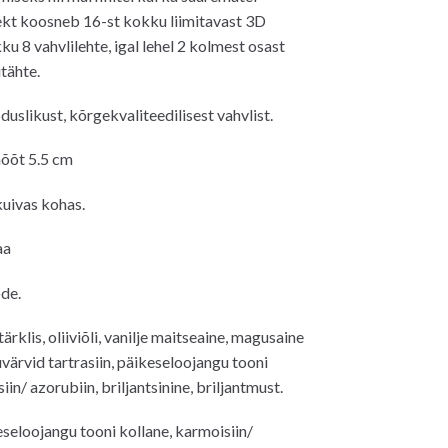
ekt koosneb 16-st kokku liimitavast 3D
ku 8 vahvlilehte, igal lehel 2 kolmest osast
tähte.
uslikust, kõrgekvaliteedilisest vahvlist.
mõõt 5.5 cm
uivas kohas.
aa
de.
tärklis, oliiviõli, vanilje maitseaine, magusaine
värvid tartrasiin, päikeseloojangu tooni
iin/ azorubiin, briljantsinine, briljantmust.
eseloojangu tooni kollane, karmoisiin/