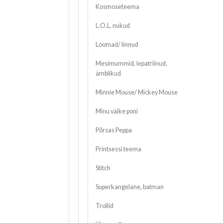
Kosmoseteema
L.O.L. nukud
Loomad/ linnud
Mesimummid, lepatriinud,
ämblikud
Minnie Mouse/ Mickey Mouse
Minu väike poni
Põrsas Peppa
Printsessi teema
Stitch
Superkangelane, batman
Trollid