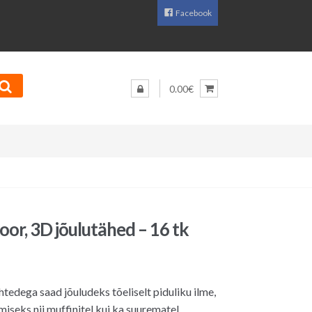
Facebook
0.00€
oor, 3D jõulutähed – 16 tk
aegune
d
htedega saad jõuludeks tõeliselt piduliku ilme,
iseks nii muffinitel kui ka suurematel
0€.