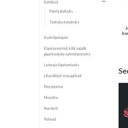
Katsikud
Poisi katsikuks
Tüdruku katsikuks
J
ku
Kooli lõpetajale
Küpsisevormid, kõik vajalik
piparkookide valmistamiseks
Lasteaia lõpetamiseks
Se
Lihavõtted/ munapühad
Mereteema
Muusika
Numbrid
Pulmad