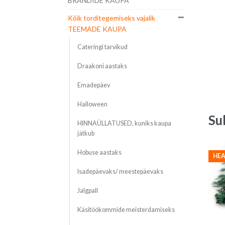
BRÄNDIDE KAUPA
Kõik torditegemiseks vajalik
TEEMADE KAUPA
Cateringi tarvikud
Draakoni aastaks
Emadepäev
Halloween
Su
HINNAÜLLATUSED, kuniks kaupa
jätkub
Hobuse aastaks
HEA
Isadepäevaks/ meestepäevaks
Jalgpall
Käsitöökommide meisterdamiseks