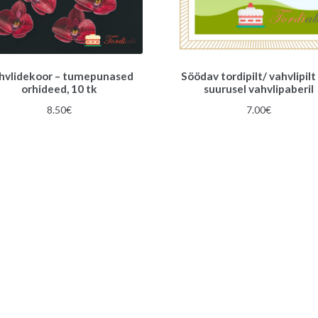
hvlidekoor – tumepunased
Söödav tordipilt/ vahvlipilt
orhideed, 10 tk
suurusel vahvlipaberil
8.50
€
7.00
€