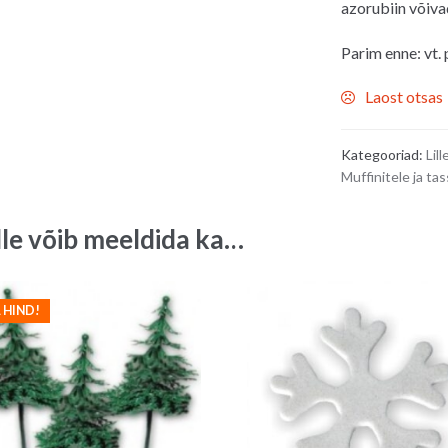
azorubiin
võiva
Parim enne: vt.
Laost otsas
Kategooriad:
Lill
Muffinitele ja ta
lle võib meeldida ka…
 HIND!