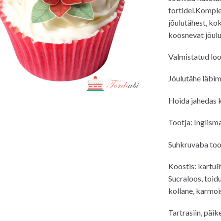
tortidel.Kompl
jõulutähest, kok
koosnevat jõulu
Valmistatud lood
Jõulutähe läbi
Hoida jahedas k
Tootja: Inglism
Suhkruvaba too
Koostis: kartuli
Sucraloos, toidu
kollane, karmois
Tartrasiin, päik