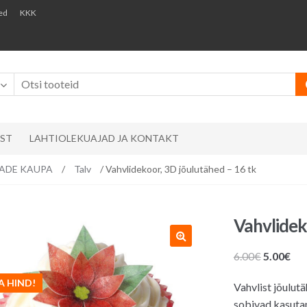
ed
KKK
AST
LAHTIOLEKUAJAD JA KONTAKT
EMADE KAUPA
/
Talv
/ Vahvlidekoor, 3D jõulutähed – 16 tk
Vahvlidek
Algne
Pr
6.00
€
5.00
€
hind
hin
A HIND!
Vahvlist jõulutä
oli:
on:
sobivad kasutam
6.00€.
5.0