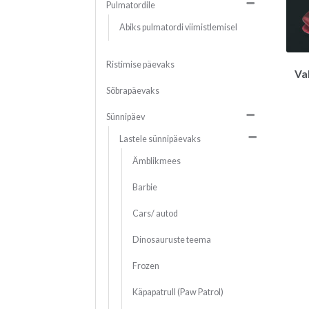
Pulmatordile
Abiks pulmatordi viimistlemisel
Ristimise päevaks
Va
Sõbrapäevaks
Sünnipäev
Lastele sünnipäevaks
Ämblikmees
Barbie
Cars/ autod
Dinosauruste teema
Frozen
Käpapatrull (Paw Patrol)