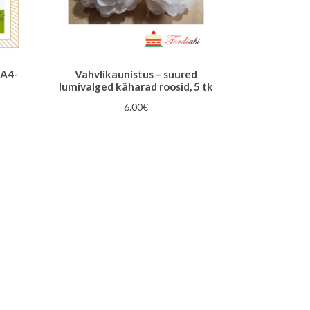
 A4-
Vahvlikaunistus – suured
lumivalged käharad roosid, 5 tk
6.00
€