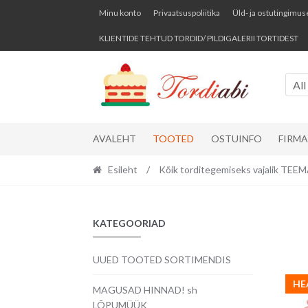
Skip
Skip
Minu konto
Privaatsuspoliitika
Üld- ja ostutingimus
to
to
KLIENTIDE TEHTUD TORDID/ PILDIGALERII TORTIDEST
navigation
content
All
AVALEHT
TOOTED
OSTUINFO
FIRM
Esileht
/
Kõik torditegemiseks vajalik TE
KATEGOORIAD
UUED TOOTED SORTIMENDIS
HE
MAGUSAD HINNAD! sh
LÕPUMÜÜK