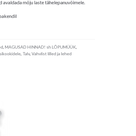
d avaldada mõju laste tähelepanuvõimele.
 pakendil
ed
,
MAGUSAD HINNAD! sh LÕPUMÜÜK
,
ssikookidele
,
Talv
,
Vahvlist lilled ja lehed