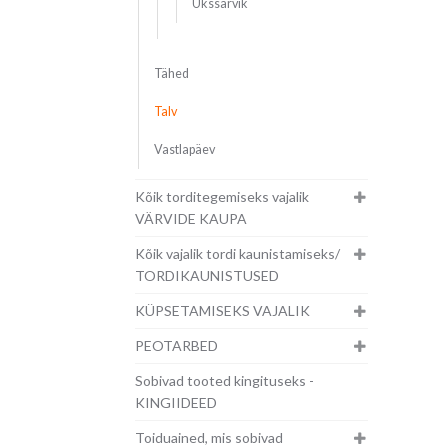
Ükssarvik
Tähed
Talv
Vastlapäev
Kõik torditegemiseks vajalik
VÄRVIDE KAUPA
Kõik vajalik tordi kaunistamiseks/
TORDIKAUNISTUSED
KÜPSETAMISEKS VAJALIK
PEOTARBED
Sobivad tooted kingituseks -
KINGIIDEED
Toiduained, mis sobivad