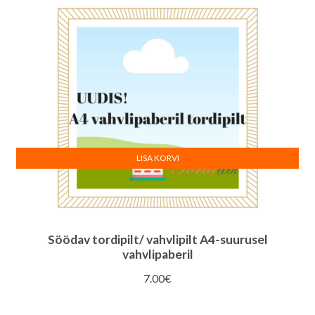
LISA KORVI
Söödav tordipilt/ vahvlipilt A4-suurusel
vahvlipaberil
7.00
€