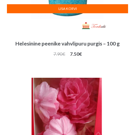
LISA KORVI
Helesinine peenike vahvlipuru purgis – 100 g
Algne
Praegune
7.90
€
7.50
€
hind
hind
oli:
on:
7.90€.
7.50€.