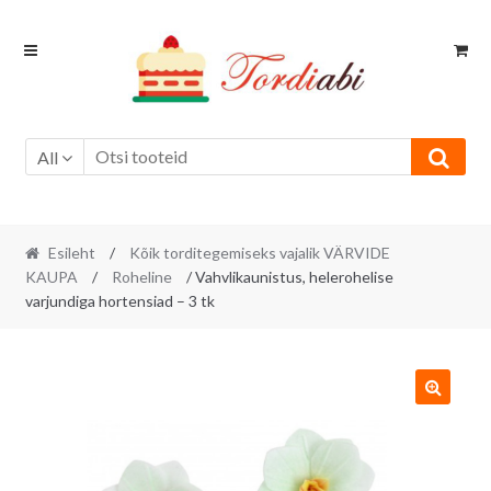
Skip
Skip
to
to
navigation
content
All
Esileht
/
Kõik torditegemiseks vajalik VÄRVIDE
KAUPA
/
Roheline
/ Vahvlikaunistus, helerohelise
varjundiga hortensiad – 3 tk