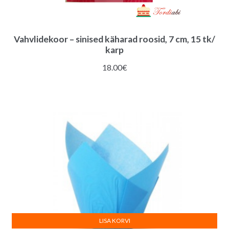
Vahvlidekoor – sinised käharad roosid, 7 cm, 15 tk/
karp
18.00
€
LISA KORVI