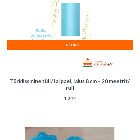
LISA KORVI
Türkiissinine tüll/ lai pael, laius 8 cm – 20 meetrit/
rull
1.20
€