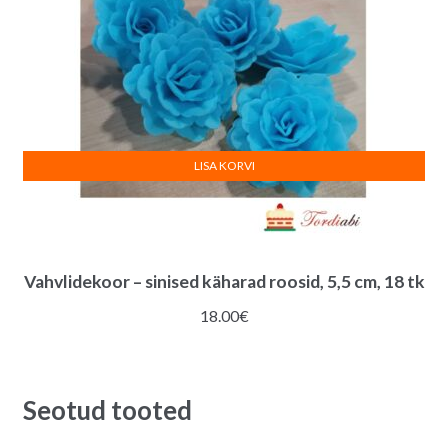
LISA KORVI
Vahvlidekoor – sinised käharad roosid, 5,5 cm, 18 tk
18.00
€
Seotud tooted