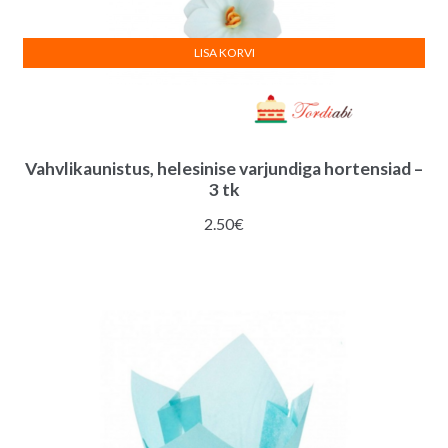
LISA KORVI
Vahvlikaunistus, helesinise varjundiga hortensiad –
3 tk
2.50
€