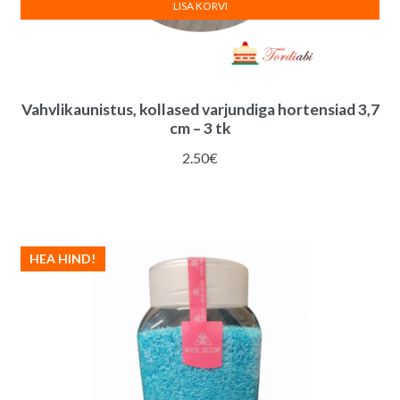
LISA KORVI
Vahvlikaunistus, kollased varjundiga hortensiad 3,7
cm – 3 tk
2.50
€
HEA HIND!