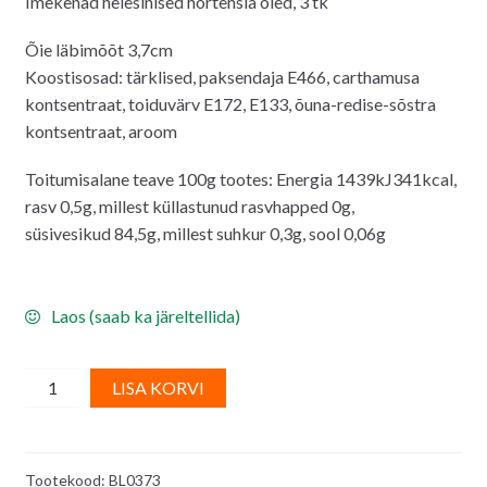
Imekenad helesinised hortensia õied, 3 tk
Õie läbimõõt 3,7cm
Koostisosad: tärklised, paksendaja E466, carthamusa
kontsentraat, toiduvärv E172, E133, õuna-redise-sõstra
kontsentraat, aroom
Toitumisalane teave 100g tootes: Energia 1439kJ341kcal,
rasv 0,5g, millest küllastunud rasvhapped 0g,
süsivesikud 84,5g, millest suhkur 0,3g, sool 0,06g
Laos (saab ka järeltellida)
Vahvlikaunistus,
A
LISA KORVI
helerohelise
l
varjundiga
t
hortensiad
e
Tootekood:
BL0373