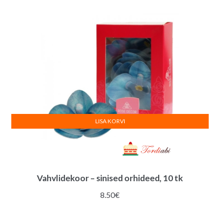
LISA KORVI
Vahvlidekoor – sinised orhideed, 10 tk
8.50
€