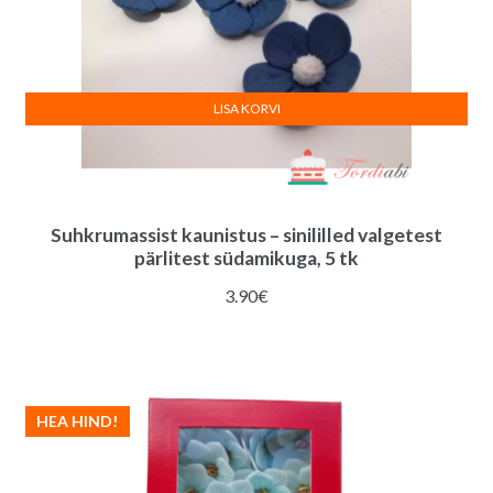
LISA KORVI
Suhkrumassist kaunistus – sinililled valgetest
pärlitest südamikuga, 5 tk
3.90
€
HEA HIND!