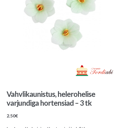
Vahvlikaunistus, helerohelise
varjundiga hortensiad – 3 tk
2.50
€