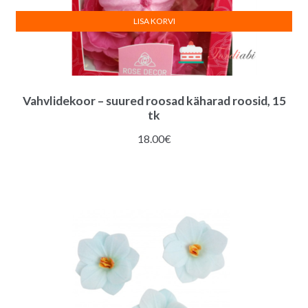
LISA KORVI
Vahvlidekoor – suured roosad käharad roosid, 15
tk
18.00
€