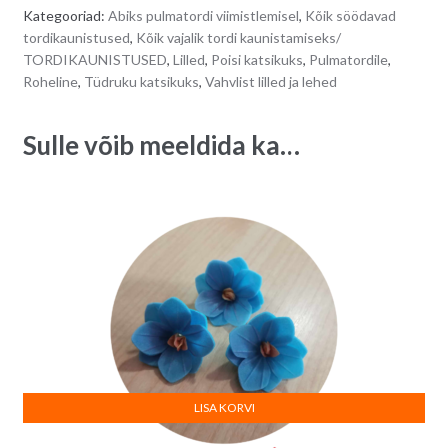
-
r
Kategooriad:
Abiks pulmatordi viimistlemisel
,
Kõik söödavad
3
n
tordikaunistused
,
Kõik vajalik tordi kaunistamiseks/
tk
a
TORDIKAUNISTUSED
,
Lilled
,
Poisi katsikuks
,
Pulmatordile
,
quantity
t
Roheline
,
Tüdruku katsikuks
,
Vahvlist lilled ja lehed
i
v
Sulle võib meeldida ka…
e
:
LISA KORVI