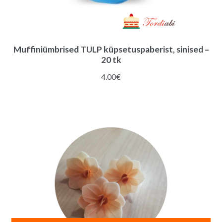
Muffiniümbrised TULP küpsetuspaberist, sinised –
20 tk
4.00
€