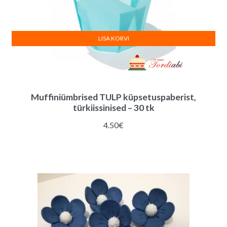
LISA KORVI
Muffiniümbrised TULP küpsetuspaberist,
türkiissinised – 30 tk
4.50
€