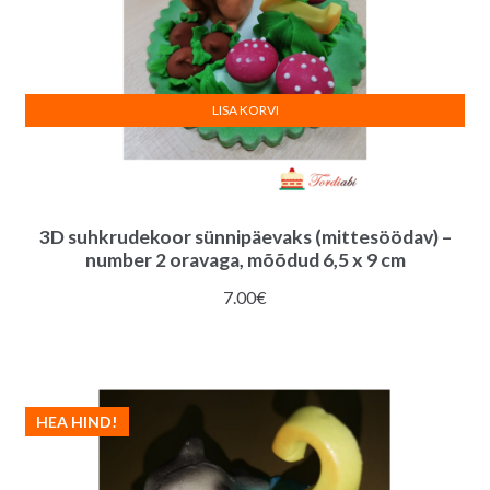
LISA KORVI
3D suhkrudekoor sünnipäevaks (mittesöödav) –
number 2 oravaga, mõõdud 6,5 x 9 cm
7.00
€
HEA HIND!