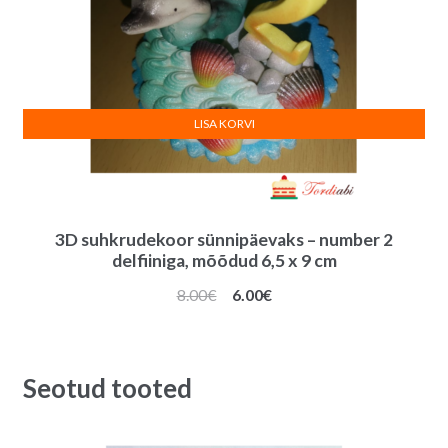
LISA KORVI
3D suhkrudekoor sünnipäevaks – number 2
delfiiniga, mõõdud 6,5 x 9 cm
Algne
Praegune
8.00
€
6.00
€
hind
hind
oli:
on:
8.00€.
6.00€.
Seotud tooted