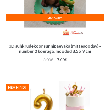
LISA KORVI
3D suhkrudekoor sünnipäevaks (mittesöödav) –
number 2 koeraga, mõõdud 8,5 x 9 cm
Algne
Praegune
8.00
€
7.00
€
hind
hind
oli:
on:
8.00€.
7.00€.
HEA HIND!