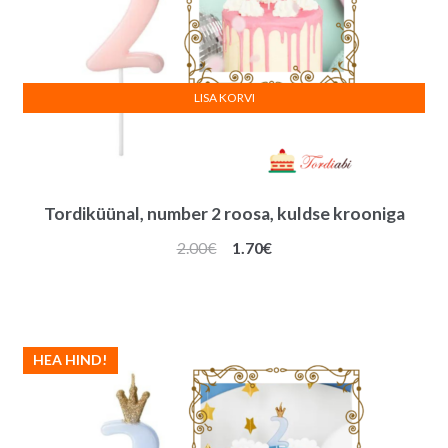
LISA KORVI
Tordiküünal, number 2 roosa, kuldse krooniga
Algne
Praegune
2.00
€
1.70
€
hind
hind
oli:
on:
2.00€.
1.70€.
HEA HIND!