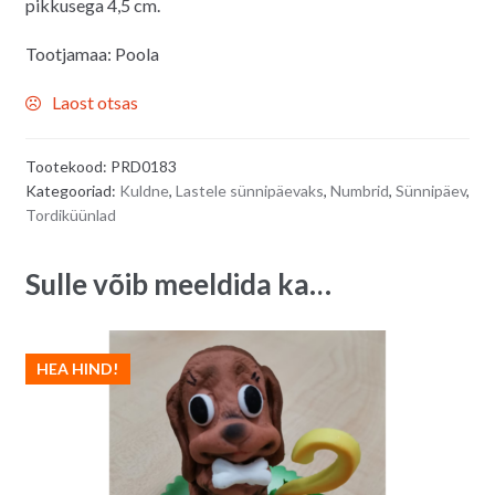
pikkusega 4,5 cm.
Tootjamaa: Poola
Laost otsas
Tootekood:
PRD0183
Kategooriad:
Kuldne
,
Lastele sünnipäevaks
,
Numbrid
,
Sünnipäev
,
Tordiküünlad
Sulle võib meeldida ka…
HEA HIND!