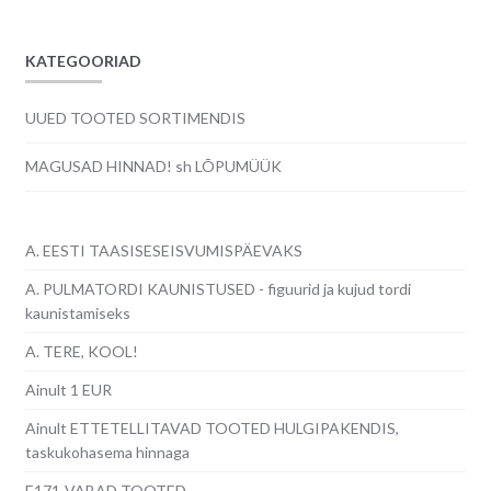
KATEGOORIAD
UUED TOOTED SORTIMENDIS
MAGUSAD HINNAD! sh LÕPUMÜÜK
A. EESTI TAASISESEISVUMISPÄEVAKS
A. PULMATORDI KAUNISTUSED - figuurid ja kujud tordi
kaunistamiseks
A. TERE, KOOL!
Ainult 1 EUR
Ainult ETTETELLITAVAD TOOTED HULGIPAKENDIS,
taskukohasema hinnaga
E171-VABAD TOOTED