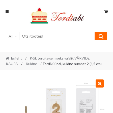
Skip
Skip
to
to
navigation
content
All
Esileht
/
Kõik torditegemiseks vajalik VÄRVIDE
KAUPA
/
Kuldne
/ Tordiküünal, kuldne number 2 (4,5 cm)