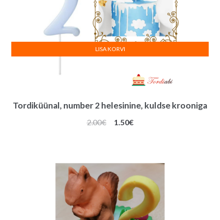
LISA KORVI
Tordiküünal, number 2 helesinine, kuldse krooniga
Algne
Praegune
2.00
€
1.50
€
hind
hind
oli:
on:
2.00€.
1.50€.