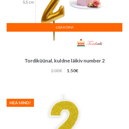
LISA KORVI
Tordiküünal, kuldne läikiv number 2
Algne
Praegune
2.00
€
1.50
€
hind
hind
oli:
on:
2.00€.
1.50€.
HEA HIND!