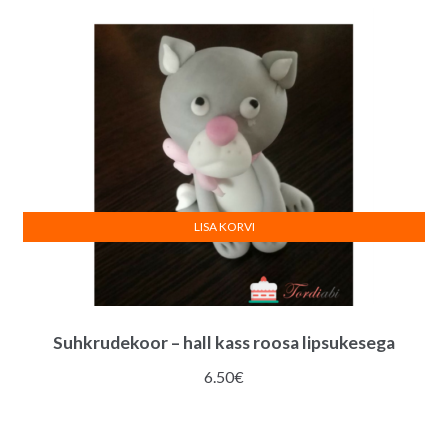
LISA KORVI
Suhkrudekoor – hall kass roosa lipsukesega
6.50
€