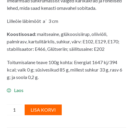
Imearmsad suhkrumassist valged karikakrad ja rohelised
lehed, mida saad kenasti omavahel sobitada.
Lilleõie läbimõõt a´ 3 cm
Koostis
osad:
maitseaine, glükoosisiirup, oliiviõli,
palmirasv, kartulitärklis, suhkur, värv: E102, E129, E170;
stabilisaator
:
E466, Glütseriin; säilitusaine
:
E202
Toitumisalane teave 100g kohta: Energiat 1647 kj/394
kcal; valk 0 g; süsivesikud 85 g, millest suhkur 33 g, rasv 6
g; ja soola 0,2 g.
Laos
Komplekt,
A
LISA KORVI
suhkrudekoorid
l
-
t
valged
e