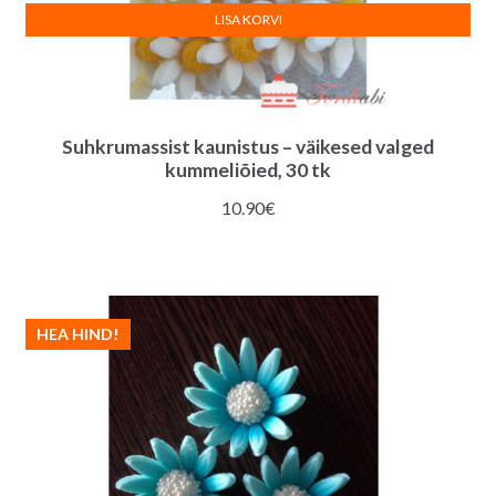
LISA KORVI
Suhkrumassist kaunistus – väikesed valged
kummeliõied, 30 tk
10.90
€
HEA HIND!