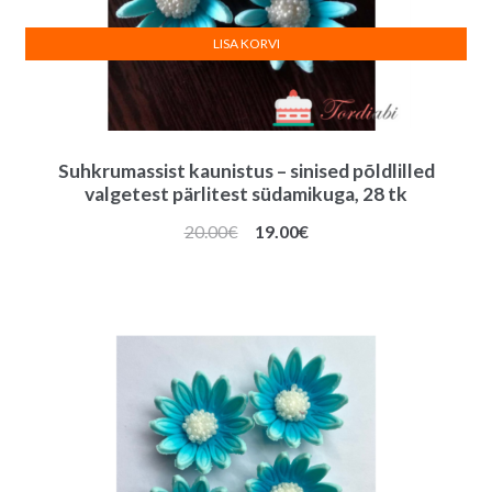
LISA KORVI
Suhkrumassist kaunistus – sinised põldlilled
valgetest pärlitest südamikuga, 28 tk
Algne
Praegune
20.00
€
19.00
€
hind
hind
oli:
on:
20.00€.
19.00€.