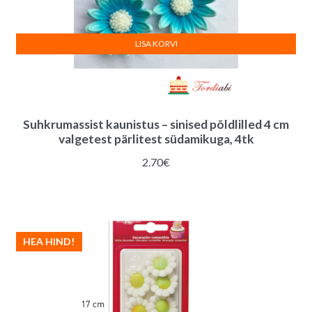
LISA KORVI
Suhkrumassist kaunistus – sinised põldlilled 4 cm
valgetest pärlitest südamikuga, 4tk
2.70
€
HEA HIND!