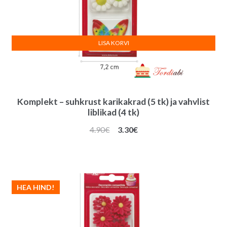
LISA KORVI
Komplekt – suhkrust karikakrad (5 tk) ja vahvlist
liblikad (4 tk)
Algne
Praegune
4.90
€
3.30
€
hind
hind
oli:
on:
4.90€.
3.30€.
HEA HIND!