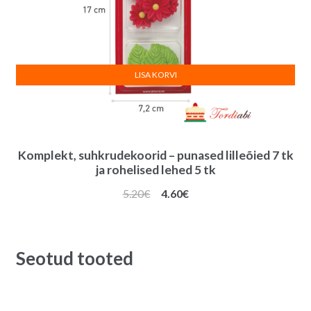
LISA KORVI
Komplekt, suhkrudekoorid – punased lilleõied 7 tk
ja rohelised lehed 5 tk
Algne
Praegune
5.20
€
4.60
€
hind
hind
oli:
on:
5.20€.
4.60€.
Seotud tooted