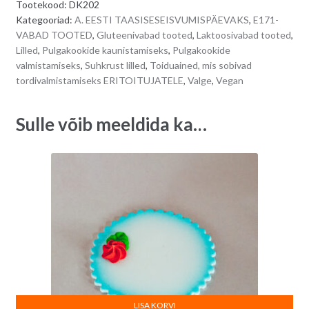
Tootekood:
DK202
karikakrad
r
Kategooriad:
A. EESTI TAASISESEISVUMISPÄEVAKS
,
E171-
7
n
VABAD TOOTED
,
Gluteenivabad tooted
,
Laktoosivabad tooted
,
tk
a
Lilled
,
Pulgakookide kaunistamiseks
,
Pulgakookide
ja
t
valmistamiseks
,
Suhkrust lilled
,
Toiduained, mis sobivad
rohelised
i
tordivalmistamiseks ERITOITUJATELE
,
Valge
,
Vegan
lehed
v
5
e
Sulle võib meeldida ka…
tk
:
quantity
LISA KORVI