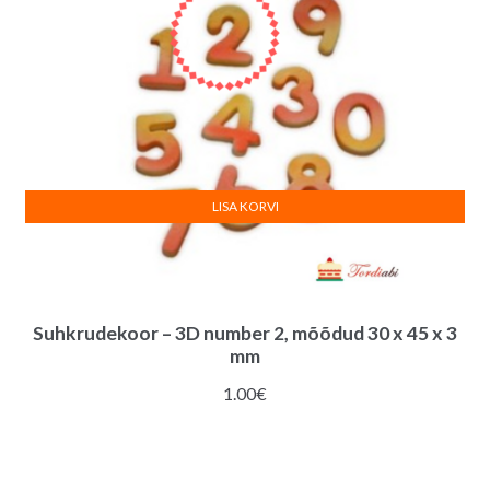
LISA KORVI
Suhkrudekoor – 3D number 2, mõõdud 30 x 45 x 3
mm
1.00
€