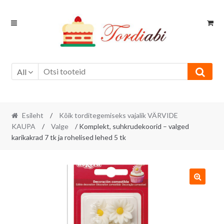
Skip
Skip
to
to
navigation
content
All
Esileht
/
Kõik torditegemiseks vajalik VÄRVIDE
KAUPA
/
Valge
/ Komplekt, suhkrudekoorid – valged
karikakrad 7 tk ja rohelised lehed 5 tk