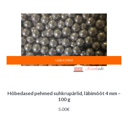
LISA KORVI
Hõbedased pehmed suhkrupärlid, läbimõõt 4 mm –
100 g
5.00
€