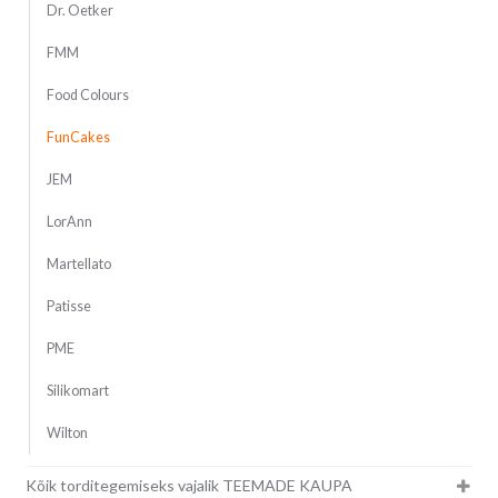
Dr. Oetker
FMM
Food Colours
FunCakes
JEM
LorAnn
Martellato
Patisse
PME
Silikomart
Wilton
Kõik torditegemiseks vajalik TEEMADE KAUPA