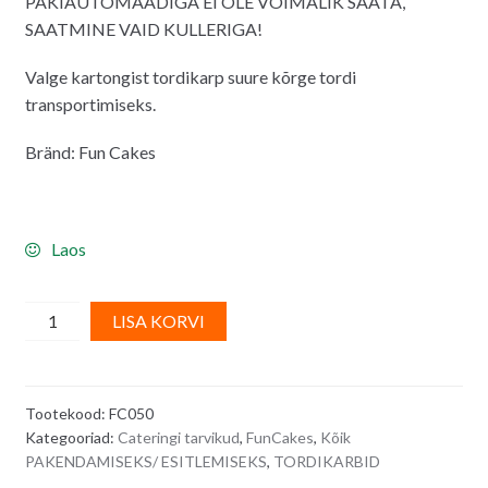
PAKIAUTOMAADIGA EI OLE VÕIMALIK SAATA,
SAATMINE VAID KULLERIGA!
Valge kartongist tordikarp suure kõrge tordi
transportimiseks.
Bränd: Fun Cakes
Laos
Tordikarp
A
LISA KORVI
kõrgele
l
suuremale
t
tordile,
e
Tootekood:
FC050
valge
r
Kategooriad:
Cateringi tarvikud
,
FunCakes
,
Kõik
37
n
PAKENDAMISEKS/ ESITLEMISEKS
,
TORDIKARBID
x
a