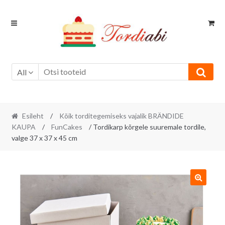
Skip
Skip
to
to
navigation
content
All
Esileht
/
Kõik torditegemiseks vajalik BRÄNDIDE
KAUPA
/
FunCakes
/ Tordikarp kõrgele suuremale tordile,
valge 37 x 37 x 45 cm