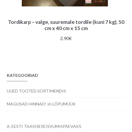
Tordikarp – valge, suuremale tordile (kuni 7 kg), 50
cm x 40 cm x 15 cm
2.90
€
KATEGOORIAD
UUED TOOTED SORTIMENDIS
MAGUSAD HINNAD! sh LÕPUMÜÜK
A. EESTI TAASISESEISVUMISPÄEVAKS