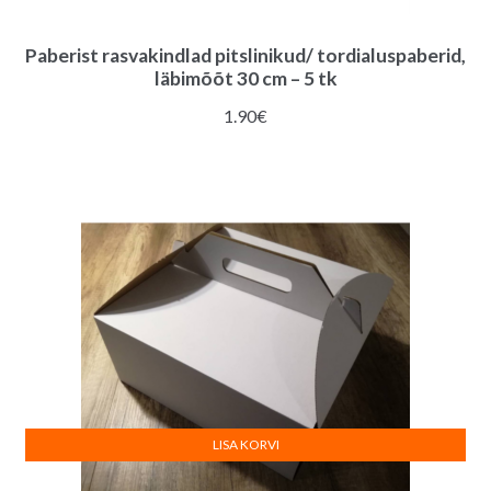
Paberist rasvakindlad pitslinikud/ tordialuspaberid,
läbimõõt 30 cm – 5 tk
1.90
€
LISA KORVI