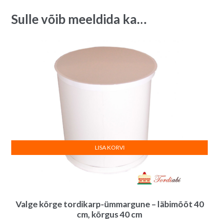
37
t
Sulle võib meeldida ka…
x
i
45
v
cm
e
quantity
:
LISA KORVI
Valge kõrge tordikarp-ümmargune – läbimõõt 40
cm, kõrgus 40 cm