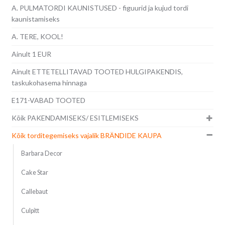
A. PULMATORDI KAUNISTUSED - figuurid ja kujud tordi
kaunistamiseks
A. TERE, KOOL!
Ainult 1 EUR
Ainult ETTETELLITAVAD TOOTED HULGIPAKENDIS,
taskukohasema hinnaga
E171-VABAD TOOTED
Kõik PAKENDAMISEKS/ ESITLEMISEKS
Kõik torditegemiseks vajalik BRÄNDIDE KAUPA
Barbara Decor
Cake Star
Callebaut
Culpitt