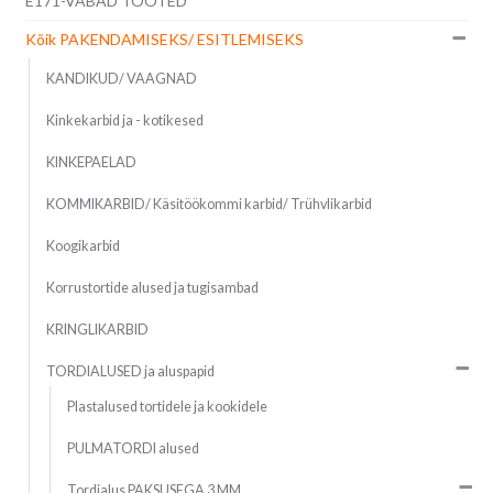
E171-VABAD TOOTED
Kõik PAKENDAMISEKS/ ESITLEMISEKS
KANDIKUD/ VAAGNAD
Kinkekarbid ja - kotikesed
KINKEPAELAD
KOMMIKARBID/ Käsitöökommi karbid/ Trühvlikarbid
Koogikarbid
Korrustortide alused ja tugisambad
KRINGLIKARBID
TORDIALUSED ja aluspapid
Plastalused tortidele ja kookidele
PULMATORDI alused
Tordialus PAKSUSEGA 3 MM