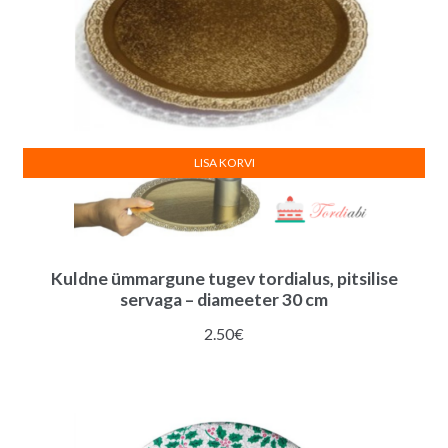
quantity
LISA KORVI
Kuldne ümmargune tugev tordialus, pitsilise
servaga – diameeter 30 cm
2.50
€