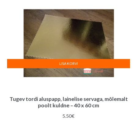
LISA KORVI
Tugev tordi aluspapp, lainelise servaga, mõlemalt
poolt kuldne – 40 x 60 cm
5.50
€