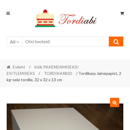
Skip
Skip
to
to
navigation
content
All
Esileht
/
Kõik PAKENDAMISEKS/
ESITLEMISEKS
/
TORDIKARBID
/ Tordikarp, lainepapist, 2
kg-sele tordile, 32 x 32 x 13 cm