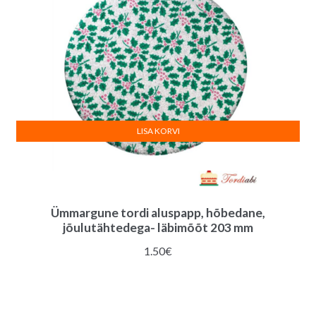
LISA KORVI
Ümmargune tordi aluspapp, hõbedane,
jõulutähtedega- läbimõõt 203 mm
1.50
€