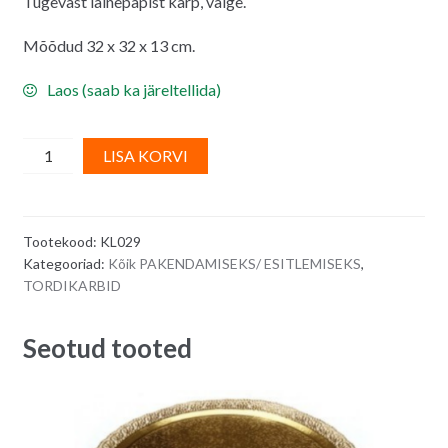
Tugevast lainepapist karp, valge.
Mõõdud 32 x 32 x 13 cm.
Laos (saab ka järeltellida)
Tordikarp,
A
LISA KORVI
lainepapist,
l
2
t
kg-
e
Tootekood:
KL029
sele
r
Kategooriad:
Kõik PAKENDAMISEKS/ ESITLEMISEKS
,
tordile,
n
TORDIKARBID
32
a
x
t
Seotud tooted
32
i
x
v
13
e
cm
: