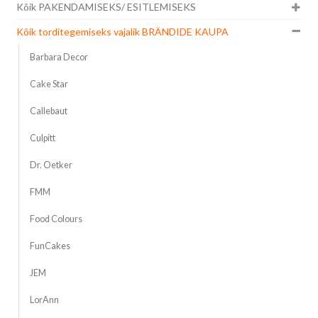
Kõik PAKENDAMISEKS/ ESITLEMISEKS
Kõik torditegemiseks vajalik BRÄNDIDE KAUPA
Barbara Decor
Cake Star
Callebaut
Culpitt
Dr. Oetker
FMM
Food Colours
FunCakes
JEM
LorAnn