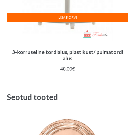
LISA KORVI
3-korruseline tordialus, plastikust/ pulmatordi
alus
48.00
€
Seotud tooted