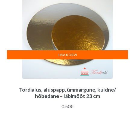
LISA KORVI
Tordialus, aluspapp, ümmargune, kuldne/
hõbedane – läbimõõt 23 cm
0.50
€