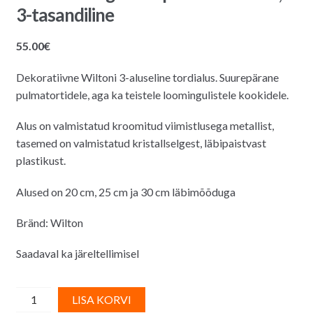
3-tasandiline
55.00
€
Dekoratiivne Wiltoni 3-aluseline tordialus. Suurepärane
pulmatortidele, aga ka teistele loomingulistele kookidele.
Alus on valmistatud kroomitud viimistlusega metallist,
tasemed on valmistatud kristallselgest, läbipaistvast
plastikust.
Alused on 20 cm, 25 cm ja 30 cm läbimõõduga
Bränd: Wilton
Saadaval ka järeltellimisel
Wilton
A
LISA KORVI
-