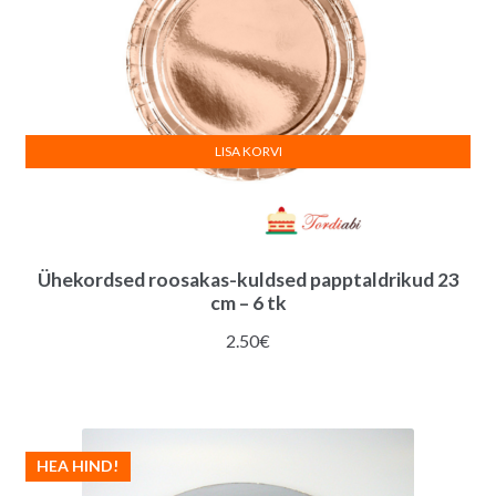
LISA KORVI
Ühekordsed roosakas-kuldsed papptaldrikud 23
cm – 6 tk
2.50
€
HEA HIND!