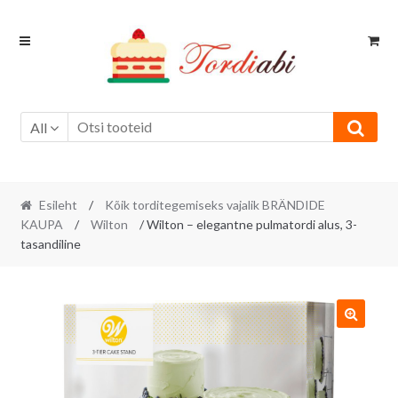
Skip
Skip
to
to
navigation
content
All
Esileht
/
Kõik torditegemiseks vajalik BRÄNDIDE
KAUPA
/
Wilton
/ Wilton – elegantne pulmatordi alus, 3-
tasandiline