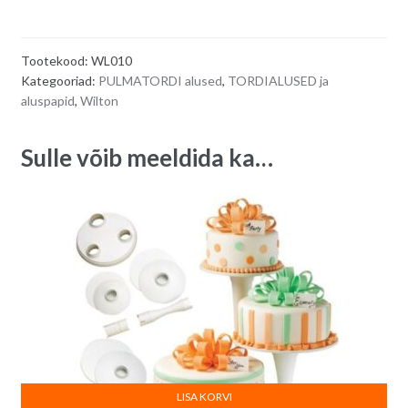
l
elegantne
t
pulmatordi
e
Tootekood:
WL010
alus,
r
Kategooriad:
PULMATORDI alused
,
TORDIALUSED ja
3-
n
aluspapid
,
Wilton
tasandiline
a
quantity
t
Sulle võib meeldida ka…
i
v
e
:
LISA KORVI