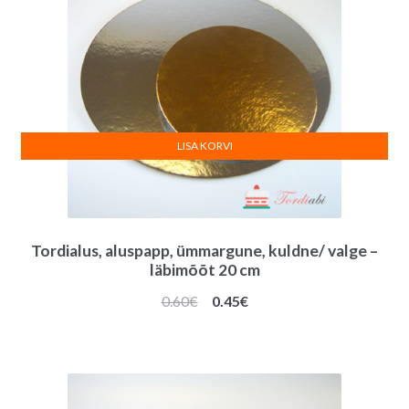
LISA KORVI
Tordialus, aluspapp, ümmargune, kuldne/ valge –
läbimõõt 20 cm
Algne
Praegune
0.60
€
0.45
€
hind
hind
oli:
on:
0.60€.
0.45€.