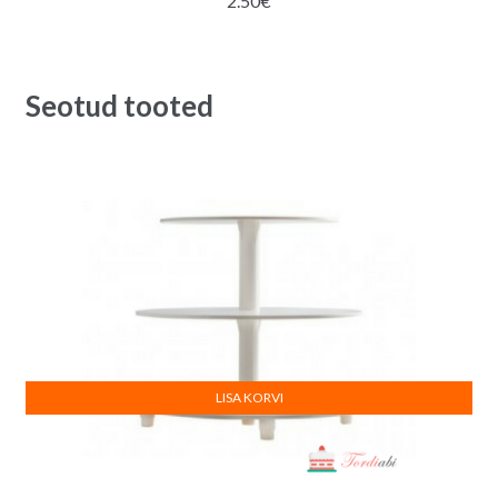
2.50
€
Seotud tooted
LISA KORVI