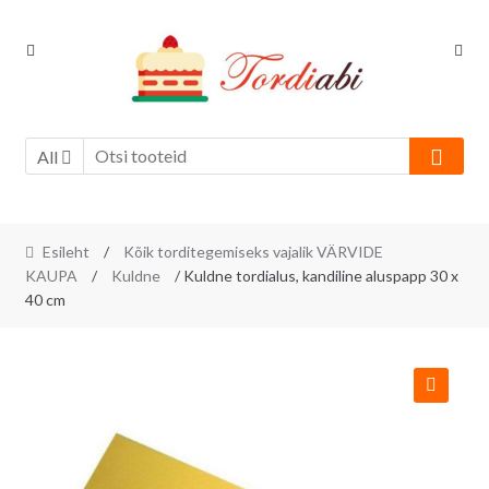
Skip
Skip
to
to
navigation
content
All
Esileht
/
Kõik torditegemiseks vajalik VÄRVIDE
KAUPA
/
Kuldne
/ Kuldne tordialus, kandiline aluspapp 30 x
40 cm