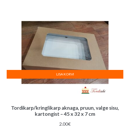
LISA KORVI
Tordikarp/kringlikarp aknaga, pruun, valge sisu,
kartongist – 45 x 32 x 7 cm
2.00
€