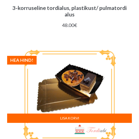
3-korruseline tordialus, plastikust/ pulmatordi
alus
48.00
€
HEA HIND!
LISA KORVI