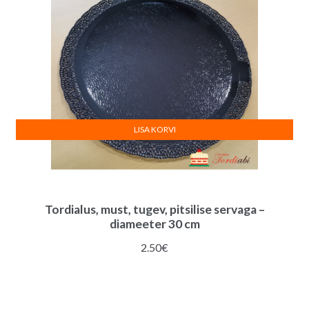
:
LISA KORVI
Tordialus, must, tugev, pitsilise servaga –
diameeter 30 cm
2.50
€