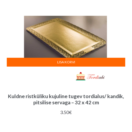
LISA KORVI
Kuldne ristküliku kujuline tugev tordialus/ kandik,
pitsilise servaga – 32 x 42 cm
3.50
€