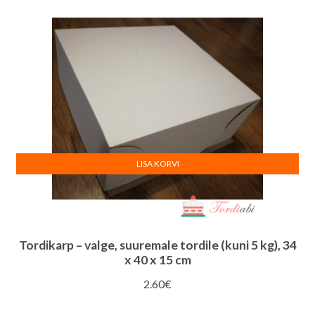
LISA KORVI
Tordikarp – valge, suuremale tordile (kuni 5 kg), 34
x 40 x 15 cm
2.60
€