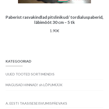
Paberist rasvakindlad pitslinikud/ tordialuspaberid,
läbimõõt 30 cm – 5 tk
1.90
€
KATEGOORIAD
UUED TOOTED SORTIMENDIS
MAGUSAD HINNAD! sh LÕPUMÜÜK
A. EESTI TAASISESEISVUMISPÄEVAKS