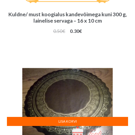
Kuldne/ must koogialus kandevõimega kuni 300 g,
lainelise servaga – 16 x 10 cm
Algne
Praegune
0.50
€
0.30
€
hind
hind
oli:
on:
0.50€.
0.30€.
LISA KORVI