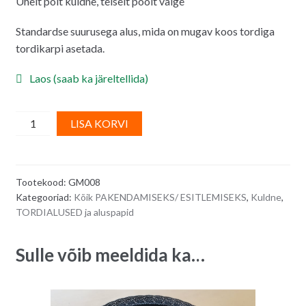
Ühelt polt kuldne, teiselt poolt valge
Standardse suurusega alus, mida on mugav koos tordiga
tordikarpi asetada.
Laos (saab ka järeltellida)
Kuldne
A
LISA KORVI
tordialus,
l
kandiline
t
aluspapp
e
Tootekood:
GM008
30
r
Kategooriad:
Kõik PAKENDAMISEKS/ ESITLEMISEKS
,
Kuldne
,
x
n
TORDIALUSED ja aluspapid
40
a
cm
t
Sulle võib meeldida ka…
quantity
i
v
e