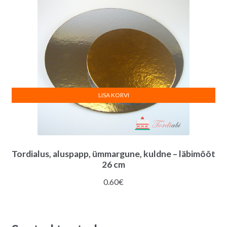
LISA KORVI
Tordialus, aluspapp, ümmargune, kuldne – läbimõõt
26 cm
0.60
€