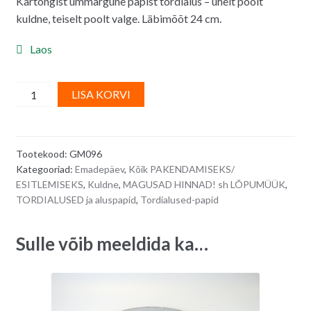
Kartongist ümmargune papist tordialus – ühelt poolt
oli:
on:
kuldne, teiselt poolt valge. Läbimõõt 24 cm.
0.70€.
0.60€.
Laos
Tordialus,
A
LISA KORVI
aluspapp,
l
ümmargune,
t
kuldne
e
Tootekood:
GM096
-
r
Kategooriad:
Emadepäev
,
Kõik PAKENDAMISEKS/
läbimõõt
n
ESITLEMISEKS
,
Kuldne
,
MAGUSAD HINNAD! sh LÕPUMÜÜK
,
24
a
TORDIALUSED ja aluspapid
,
Tordialused-papid
cm
t
quantity
i
Sulle võib meeldida ka…
v
e
: