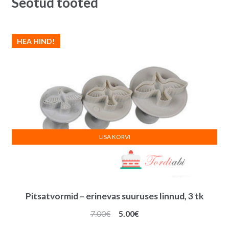
Seotud tooted
HEA HIND!
LISA KORVI
Pitsatvormid – erinevas suuruses linnud, 3 tk
Algne
Praegune
7.00
€
5.00
€
hind
hind