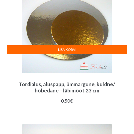
LISA KORVI
Tordialus, aluspapp, ümmargune, kuldne/
hõbedane – läbimõõt 23 cm
0.50
€