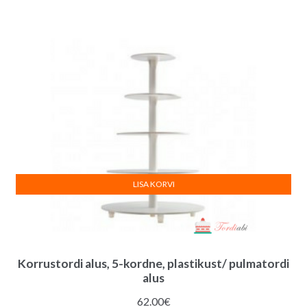
oli:
on:
7.00€.
5.00€.
LISA KORVI
Korrustordi alus, 5-kordne, plastikust/ pulmatordi
alus
62.00
€