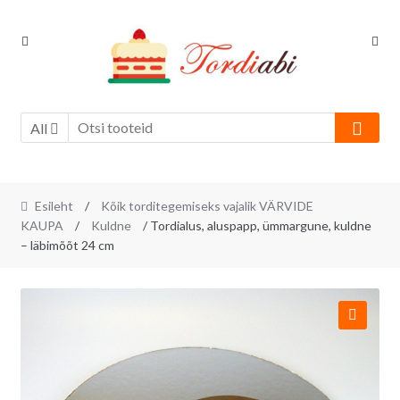
Skip
Skip
to
to
navigation
content
All
Esileht
/
Kõik torditegemiseks vajalik VÄRVIDE
KAUPA
/
Kuldne
/ Tordialus, aluspapp, ümmargune, kuldne
– läbimõõt 24 cm