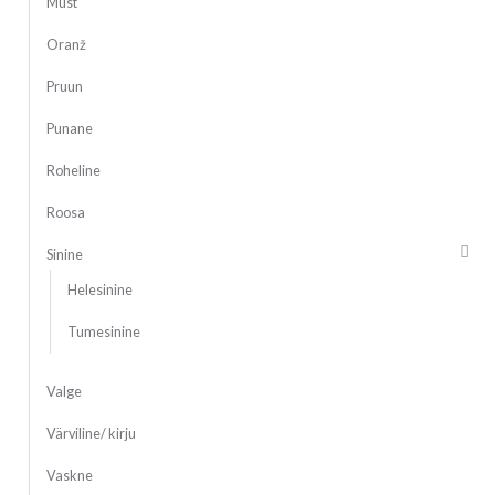
Must
Oranž
Pruun
Punane
Roheline
Roosa
Sinine
Helesinine
Tumesinine
Valge
Värviline/ kirju
Vaskne