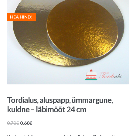
HEA HIND!
Tordialus, aluspapp, ümmargune,
kuldne – läbimõõt 24 cm
Algne
Praegune
0.70
€
0.60
€
hind
hind