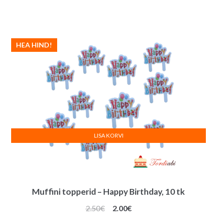
HEA HIND!
LISA KORVI
Muffini topperid – Happy Birthday, 10 tk
Algne
Praegune
2.50
€
2.00
€