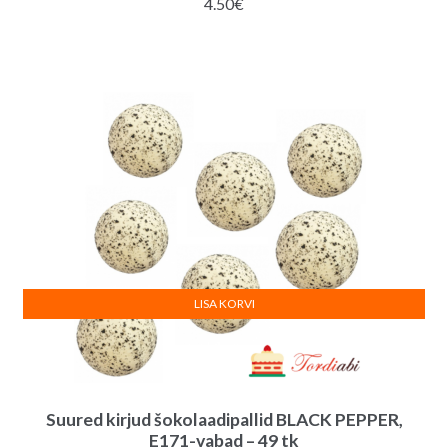
4.50
€
LISA KORVI
Suured kirjud šokolaadipallid BLACK PEPPER,
E171-vabad – 49 tk