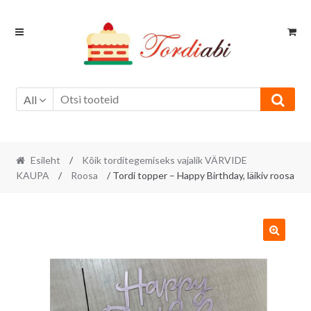
Skip
Skip
to
to
navigation
content
All
Esileht
/
Kõik torditegemiseks vajalik VÄRVIDE
KAUPA
/
Roosa
/ Tordi topper – Happy Birthday, läikiv roosa