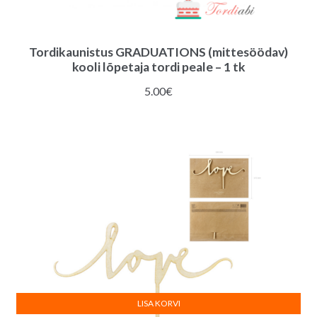
Tordikaunistus GRADUATIONS (mittesöödav)
kooli lõpetaja tordi peale – 1 tk
5.00
€
LISA KORVI