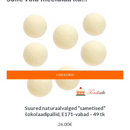
e
:
LISA KORVI
Suured naturaalvalged “sametised”
šokolaadipallid, E171-vabad – 49 tk
26.00
€