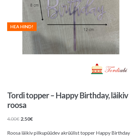
HEA HIND!
Tordi topper – Happy Birthday, läikiv
roosa
Algne
Praegune
4.00
€
2.50
€
hind
hind
Roosa läikiv pilkupüüdev akrüülist topper Happy Birthday
oli:
on: