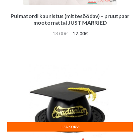
Pulmatordi kaunistus (mittesöödav) – pruutpaar
mootorrattal JUST MARRIED
Algne
Praegune
18.00
€
17.00
€
hind
hind
oli:
on:
18.00€.
17.00€.
LISA KORVI