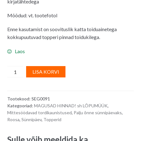
kirjatähtedega
4.00€.
2.50€.
Mõõdud: vt. tootefotol
Enne kasutamist on soovituslik katta toiduainetega
kokkupuutuvad topperi pinnad toidukilega.
Laos
Tordi
A
LISA KORVI
topper
l
-
t
Happy
e
Tootekood:
SEG0091
Birthday,
r
Kategooriad:
MAGUSAD HINNAD! sh LÕPUMÜÜK
,
läikiv
n
Mittesöödavad tordikaunistused
,
Palju õnne sünnipäevaks
,
roosa
a
Roosa
,
Sünnipäev
,
Topperid
quantity
t
i
Sulle võib meeldida ka…
v