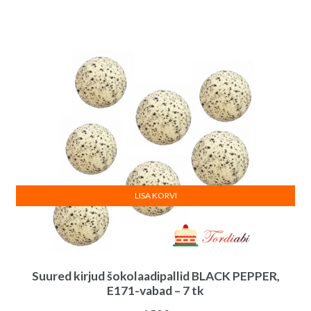
hind
hind
oli:
on:
2.50€.
2.00€.
LISA KORVI
Suured kirjud šokolaadipallid BLACK PEPPER,
E171-vabad – 7 tk