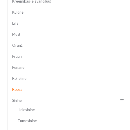
Kreemikas (elavandiluu)
Kuldne
Lilla
Must
Oranž
Pruun
Punane
Roheline
Roosa
Sinine
Helesinine
Tumesinine