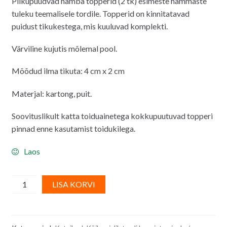
Pilkupüüdvad hamba topperid (2 tk) esimeste hammaste
tuleku teemalisele tordile. Topperid on kinnitatavad
puidust tikukestega, mis kuuluvad komplekti.
Värviline kujutis mõlemal pool.
Mõõdud ilma tikuta: 4 cm x 2 cm
Materjal: kartong, puit.
Soovituslikult katta toiduainetega kokkupuutuvad topperi
pinnad enne kasutamist toidukilega.
Laos
Tordi/
A
LISA KORVI
koogi
l
topper,
t
esimene
e