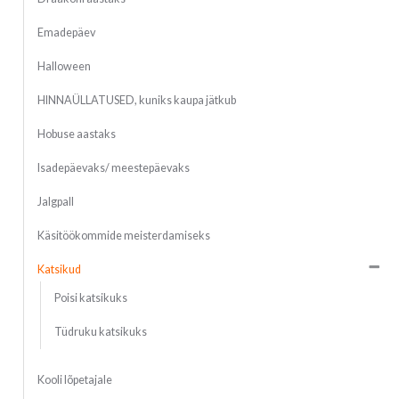
Emadepäev
Halloween
HINNAÜLLATUSED, kuniks kaupa jätkub
Hobuse aastaks
Isadepäevaks/ meestepäevaks
Jalgpall
Käsitöökommide meisterdamiseks
Katsikud
Poisi katsikuks
Tüdruku katsikuks
Kooli lõpetajale