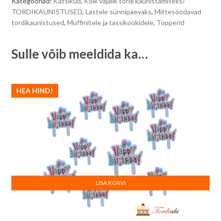
Kategooriad:
Katsikud
,
Kõik vajalik tordi kaunistamiseks/
hammas,
r
TORDIKAUNISTUSED
,
Lastele sünnipäevaks
,
Mittesöödavad
sinise
n
tordikaunistused
,
Muffinitele ja tassikookidele
,
Topperid
lipsukesega
a
-
t
Sulle võib meeldida ka…
2
i
tk
v
quantity
e
HEA HIND!
:
LISA KORVI