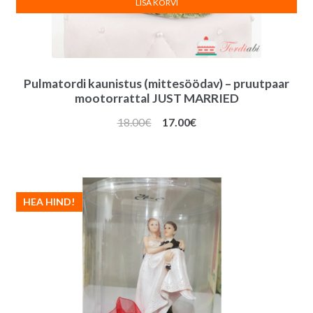
LISA KORVI
Pulmatordi kaunistus (mittesöödav) – pruutpaar
mootorrattal JUST MARRIED
Algne
Praegune
18.00
€
17.00
€
hind
hind
oli:
on:
18.00€.
17.00€.
HEA HIND!