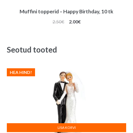
Muffini topperid – Happy Birthday, 10 tk
Algne
Praegune
2.50
€
2.00
€
hind
hind
oli:
on:
2.50€.
2.00€.
Seotud tooted
HEA HIND!
LISA KORVI