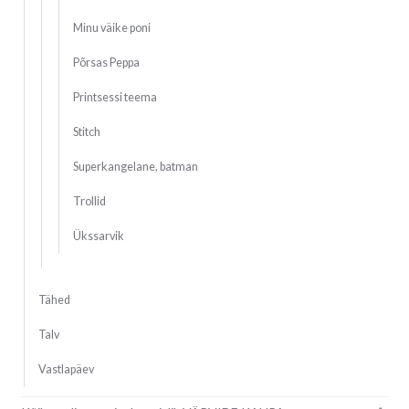
Minu väike poni
Põrsas Peppa
Printsessi teema
Stitch
Superkangelane, batman
Trollid
Ükssarvik
Tähed
Talv
Vastlapäev