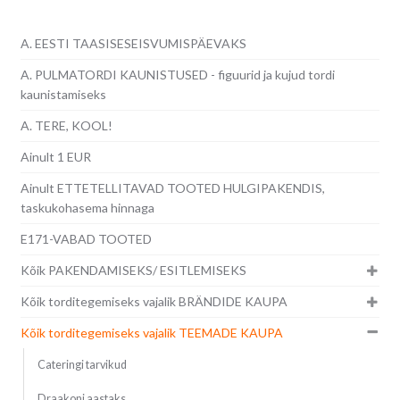
A. EESTI TAASISESEISVUMISPÄEVAKS
A. PULMATORDI KAUNISTUSED - figuurid ja kujud tordi
kaunistamiseks
A. TERE, KOOL!
Ainult 1 EUR
Ainult ETTETELLITAVAD TOOTED HULGIPAKENDIS,
taskukohasema hinnaga
E171-VABAD TOOTED
Kõik PAKENDAMISEKS/ ESITLEMISEKS
Kõik torditegemiseks vajalik BRÄNDIDE KAUPA
Kõik torditegemiseks vajalik TEEMADE KAUPA
Cateringi tarvikud
Draakoni aastaks