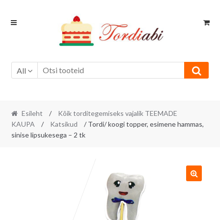
Skip
Skip
to
to
navigation
content
All
Esileht
/
Kõik torditegemiseks vajalik TEEMADE
KAUPA
/
Katsikud
/ Tordi/ koogi topper, esimene hammas,
sinise lipsukesega – 2 tk