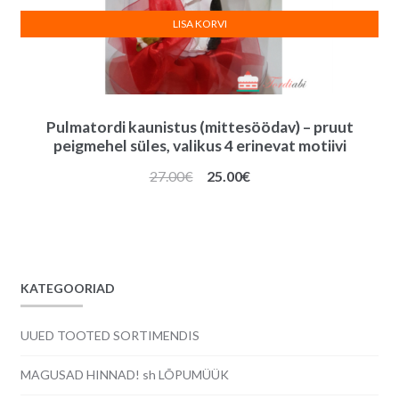
LISA KORVI
Pulmatordi kaunistus (mittesöödav) – pruut
peigmehel süles, valikus 4 erinevat motiivi
Algne
Praegune
27.00
€
25.00
€
hind
hind
oli:
on:
27.00€.
25.00€.
KATEGOORIAD
UUED TOOTED SORTIMENDIS
MAGUSAD HINNAD! sh LÕPUMÜÜK