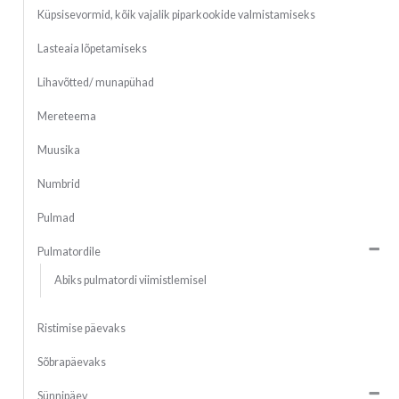
Küpsisevormid, kõik vajalik piparkookide valmistamiseks
Lasteaia lõpetamiseks
Lihavõtted/ munapühad
Mereteema
Muusika
Numbrid
Pulmad
Pulmatordile
Abiks pulmatordi viimistlemisel
Ristimise päevaks
Sõbrapäevaks
Sünnipäev