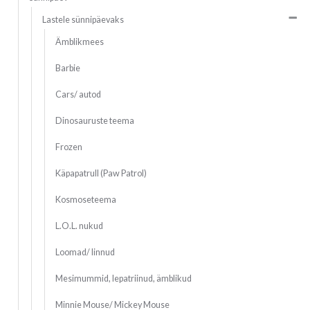
Lastele sünnipäevaks
Ämblikmees
Barbie
Cars/ autod
Dinosauruste teema
Frozen
Käpapatrull (Paw Patrol)
Kosmoseteema
L.O.L. nukud
Loomad/ linnud
Mesimummid, lepatriinud, ämblikud
Minnie Mouse/ Mickey Mouse