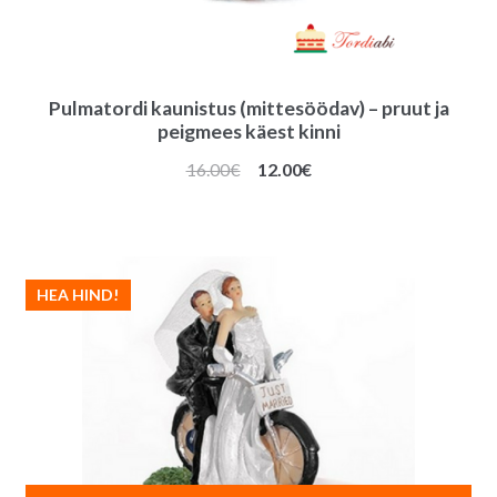
Pulmatordi kaunistus (mittesöödav) – pruut ja
peigmees käest kinni
Algne
Praegune
16.00
€
12.00
€
hind
hind
oli:
on:
16.00€.
12.00€.
HEA HIND!