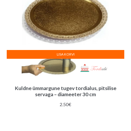
LISA KORVI
Kuldne ümmargune tugev tordialus, pitsilise
servaga – diameeter 30 cm
2.50
€