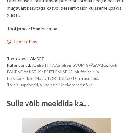
Ühekordselt kasutatavad paberist tordialused, mida saad
mugavalt kasutada kasvõi dessert-taldriku asemel, pakis
240 tk.
Tootjamaa: Prantsusmaa
Laost otsas
Tootekood:
GM007
Kategooriad:
A. EESTI TAASISESEISVUMISPÄEVAKS
,
Kõik
PAKENDAMISEKS/ ESITLEMISEKS
,
Muffinitele ja
tassikookidele
,
Must
,
TORDIALUSED ja aluspapid
,
Tordialuspaberid, aluspitsid
,
Ühekordsed nõud
Sulle võib meeldida ka…