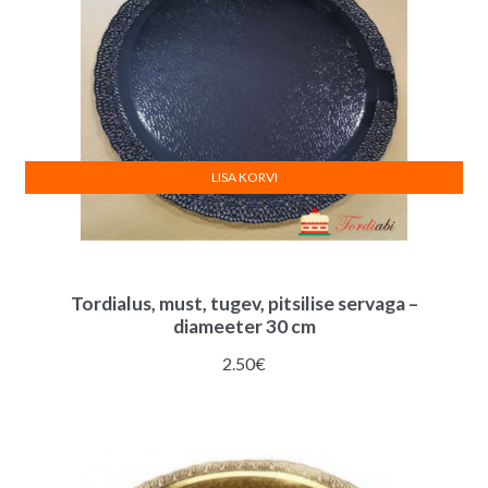
LISA KORVI
Tordialus, must, tugev, pitsilise servaga –
diameeter 30 cm
2.50
€