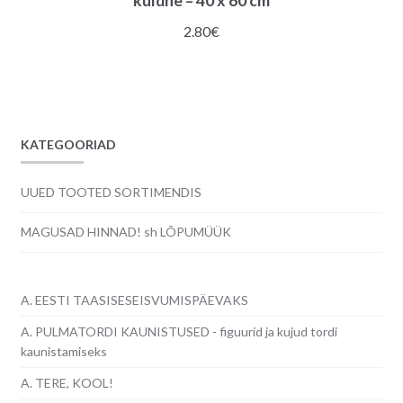
kuldne – 40 x 60 cm
2.80
€
KATEGOORIAD
UUED TOOTED SORTIMENDIS
MAGUSAD HINNAD! sh LÕPUMÜÜK
A. EESTI TAASISESEISVUMISPÄEVAKS
A. PULMATORDI KAUNISTUSED - figuurid ja kujud tordi
kaunistamiseks
A. TERE, KOOL!