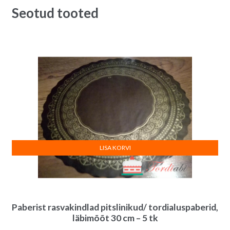
Seotud tooted
LISA KORVI
Paberist rasvakindlad pitslinikud/ tordialuspaberid,
läbimõõt 30 cm – 5 tk