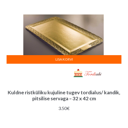
LISA KORVI
Kuldne ristküliku kujuline tugev tordialus/ kandik,
pitsilise servaga – 32 x 42 cm
3.50
€