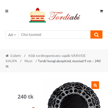
Skip
Skip
to
to
navigation
content
All
Esileht
/
Kõik torditegemiseks vajalik VÄRVIDE
KAUPA
/
Must
/ Tordi/ koogi aluspitsid, mustad 9 cm – 240
tk