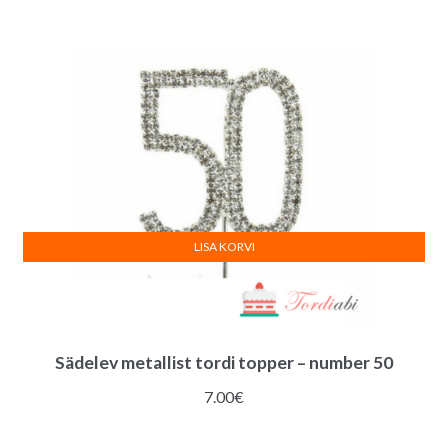
LISA KORVI
Sädelev metallist tordi topper – number 50
7.00
€