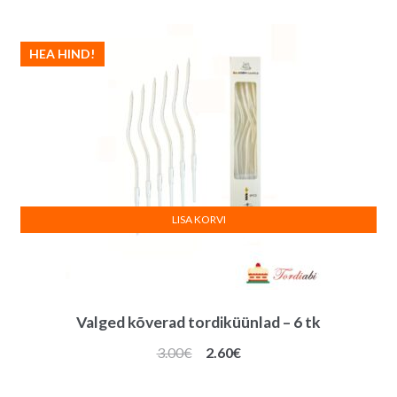
HEA HIND!
LISA KORVI
Valged kõverad tordiküünlad – 6 tk
Algne
Praegune
3.00
€
2.60
€
hind
hind
oli:
on: