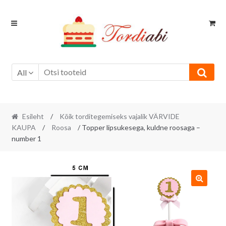
Skip
Skip
to
to
navigation
content
All
Esileht
/
Kõik torditegemiseks vajalik VÄRVIDE
KAUPA
/
Roosa
/ Topper lipsukesega, kuldne roosaga –
number 1