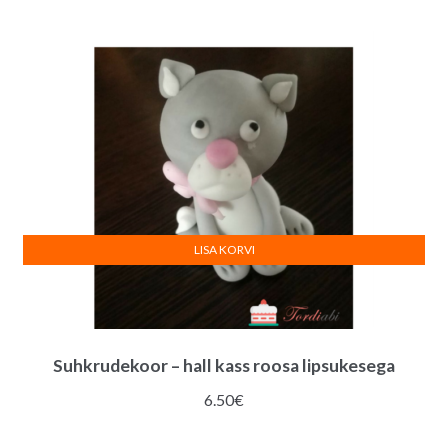
3.00€.
2.60€.
LISA KORVI
Suhkrudekoor – hall kass roosa lipsukesega
6.50
€