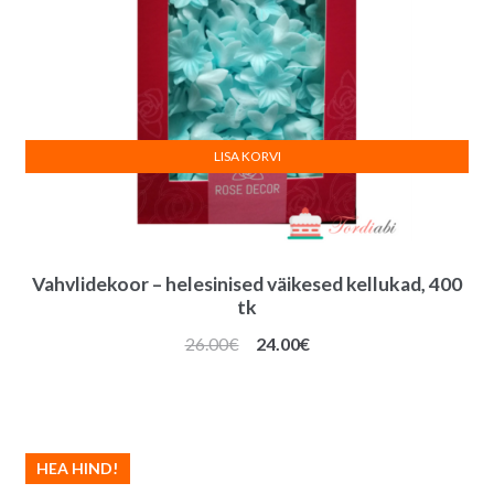
LISA KORVI
Vahvlidekoor – helesinised väikesed kellukad, 400
tk
Algne
Praegune
26.00
€
24.00
€
hind
hind
oli:
on:
26.00€.
24.00€.
HEA HIND!