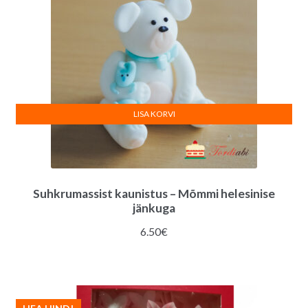
LISA KORVI
Suhkrumassist kaunistus – Mõmmi helesinise
jänkuga
6.50
€