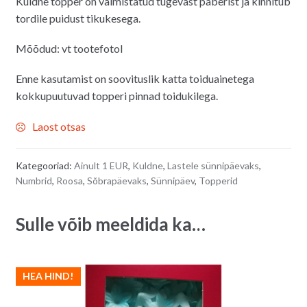
Kuldne topper on valmistatud tugevast paberist ja kinnitub
tordile puidust tikukesega.
Mõõdud: vt tootefotol
Enne kasutamist on soovituslik katta toiduainetega
kokkupuutuvad topperi pinnad toidukilega.
Laost otsas
Kategooriad:
Ainult 1 EUR
,
Kuldne
,
Lastele sünnipäevaks
,
Numbrid
,
Roosa
,
Sõbrapäevaks
,
Sünnipäev
,
Topperid
Sulle võib meeldida ka…
HEA HIND!