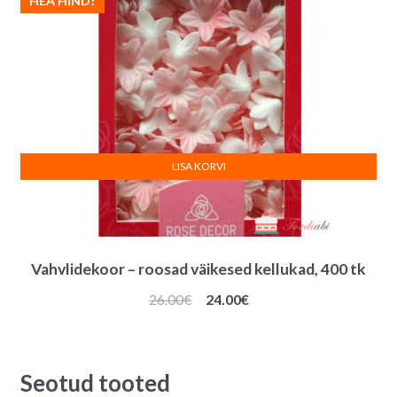
HEA HIND!
LISA KORVI
Vahvlidekoor – roosad väikesed kellukad, 400 tk
Algne
Praegune
26.00
€
24.00
€
hind
hind
oli:
on:
26.00€.
24.00€.
Seotud tooted