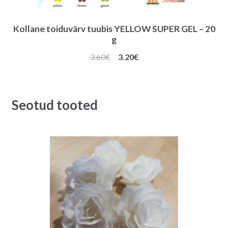
Kollane toiduvärv tuubis YELLOW SUPER GEL – 20
g
Algne
Praegune
3.60
€
3.20
€
hind
hind
oli:
on:
3.60€.
3.20€.
Seotud tooted