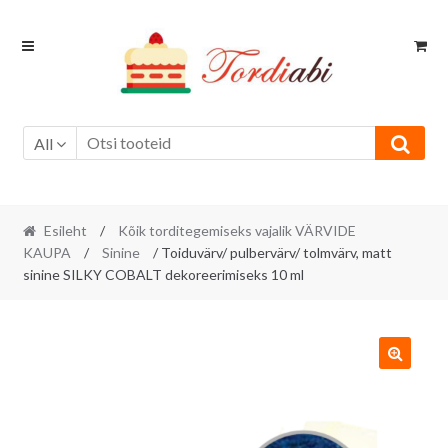
Skip
Skip
to
to
navigation
content
All
Esileht
/
Kõik torditegemiseks vajalik VÄRVIDE
KAUPA
/
Sinine
/ Toiduvärv/ pulbervärv/ tolmvärv, matt
sinine SILKY COBALT dekoreerimiseks 10 ml