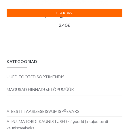
LISA KORVI
Tordikarp aknaga – 32 x 32 x 14 cm
2.40
€
KATEGOORIAD
UUED TOOTED SORTIMENDIS
MAGUSAD HINNAD! sh LÕPUMÜÜK
A. EESTI TAASISESEISVUMISPÄEVAKS
A. PULMATORDI KAUNISTUSED - figuurid ja kujud tordi
kaunistamiseks