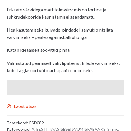
Erksate värvidega matt tolmvärv, mis on tortide ja
suhkrudekooride kaunistamisel asendamatu.
Hea kasutamiseks kuivadel pindadel, samuti pintsliga
värvimiseks – peale segamist alkoholiga.
Katab ideaalselt soovitud pinna.
Valmistatud peamiselt vahvlipaberist lillede värvimiseks,
kuid ka glasuuri või martsipani toonimiseks.
Laost otsas
Tootekood:
ESD089
Kategooriad:
A. EESTI TAASISESEISVUMISPÄEVAKS
,
Sinine
,