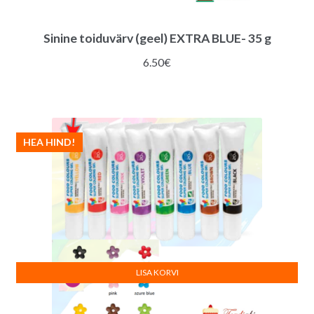
Sinine toiduvärv (geel) EXTRA BLUE- 35 g
6.50
€
HEA HIND!
LISA KORVI