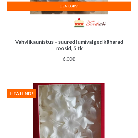
LISA KORVI
Vahvlikaunistus – suured lumivalged käharad
roosid, 5 tk
6.00
€
HEA HIND!