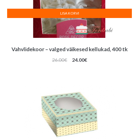
LISA KORVI
Vahvlidekoor – valged väikesed kellukad, 400 tk
Algne
Praegune
26.00
€
24.00
€
hind
hind
oli:
on:
26.00€.
24.00€.