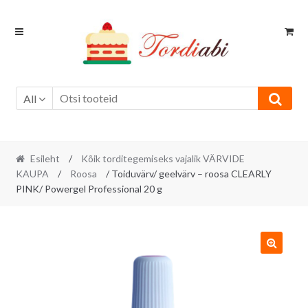
Skip
Skip
to
to
navigation
content
All
Esileht
/
Kõik torditegemiseks vajalik VÄRVIDE
KAUPA
/
Roosa
/ Toiduvärv/ geelvärv – roosa CLEARLY
PINK/ Powergel Professional 20 g