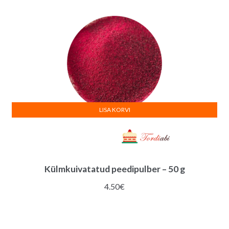
LISA KORVI
Külmkuivatatud peedipulber – 50 g
4.50
€