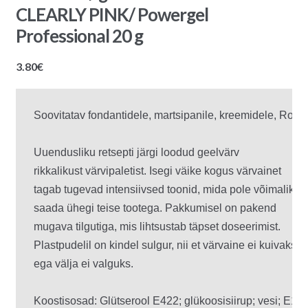
CLEARLY PINK/ Powergel
Professional 20 g
3.80
€
Uuendusliku retsepti järgi loodud geelvärv 

rikkalikust värvipaletist. Isegi väike kogus värvainet

tagab tugevad intensiivsed toonid, mida pole võimalik

saada ühegi teise tootega. Pakkumisel on pakend 

mugava tilgutiga, mis lihtsustab täpset doseerimist.

Plastpudelil on kindel sulgur, nii et värvaine ei kuivaks 

ega välja ei valguks.

Koostisosad: Glütserool E422; glükoosisiirup; vesi; E102