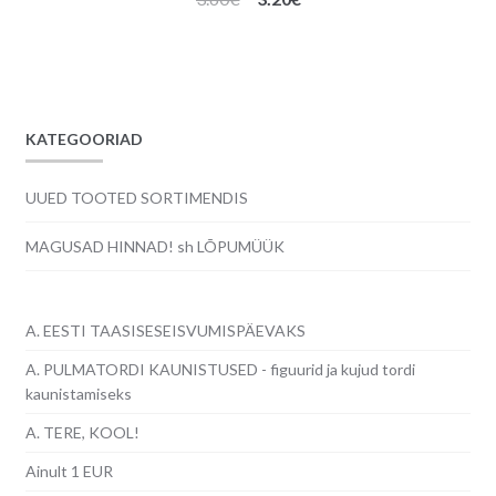
hind
hind
oli:
on:
3.60€.
3.20€.
KATEGOORIAD
UUED TOOTED SORTIMENDIS
MAGUSAD HINNAD! sh LÕPUMÜÜK
A. EESTI TAASISESEISVUMISPÄEVAKS
A. PULMATORDI KAUNISTUSED - figuurid ja kujud tordi
kaunistamiseks
A. TERE, KOOL!
Ainult 1 EUR