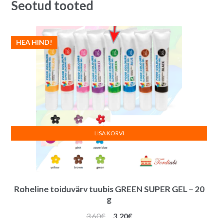
Seotud tooted
HEA HIND!
LISA KORVI
Roheline toiduvärv tuubis GREEN SUPER GEL – 20
g
Algne
Praegune
3.60
€
3.20
€