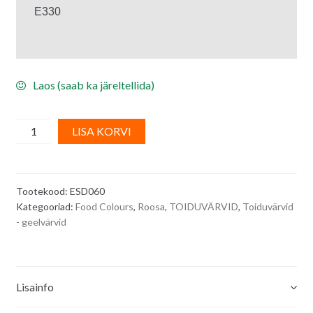
E330

Laos (saab ka järeltellida)
Toiduvärv/
A
LISA KORVI
geelvärv
l
-
t
roosa
e
Tootekood:
ESD060
CLEARLY
r
Kategooriad:
Food Colours
,
Roosa
,
TOIDUVÄRVID
,
Toiduvärvid
PINK/
n
- geelvärvid
Powergel
a
Professional
t
20
i
g
v
Lisainfo
quantity
e