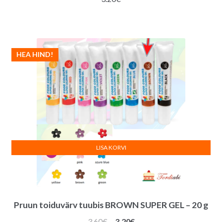
HEA HIND!
LISA KORVI
Pruun toiduvärv tuubis BROWN SUPER GEL – 20 g
Algne
Praegune
3.60
€
3.20
€