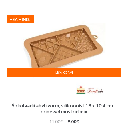
HEA HIND!
LISA KORVI
Šokolaaditahvli vorm, silikoonist 18 x 10,4 cm –
erinevad mustrid mix
Algne
Praegune
11.00
€
9.00
€