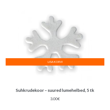
LISA KORVI
Suhkrudekoor – suured lumehelbed, 5 tk
3.00
€