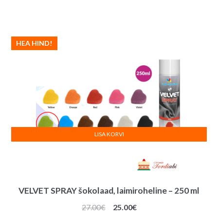
hind
hind
oli:
on:
11.00€.
9.00€.
HEA HIND!
LISA KORVI
VELVET SPRAY šokolaad, laimiroheline – 250 ml
Algne
Praegune
27.00
€
25.00
€