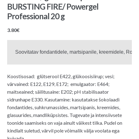
BURSTING FIRE/ Powergel
Professional 20 g
3.80
€
Koostisosad: glütserool E422, glükoosisiirup; vesi;
värvained: E122, E129, E172; emulgaator: E464;
maitseained; säilitusaine: E202; pH stabilisaator
sidrunhape E330. Kasutamine: kasutatakse šokolaadi
fondantides, suhkrumassides, martsipanis, kreemides,
glasuurides, mandliküpsistes. Tugevate ja intensiivsete
toonide saamiseks on vaja ainult väikest tilka. Pudel on
kindlalt suletud, värvil pole võimalik välja voolata ega
kuivada.