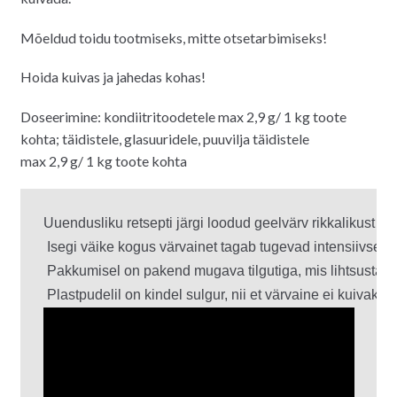
Mõeldud toidu tootmiseks, mitte otsetarbimiseks!
Hoida kuivas ja jahedas kohas!
Doseerimine: kondiitritoodetele max 2,9 g/ 1 kg toote
kohta; täidistele, glasuuridele, puuvilja täidistele
max 2,9 g/ 1 kg toote kohta
Uuendusliku retsepti järgi loodud geelvärv rikkalikust värv
 Isegi väike kogus värvainet tagab tugevad intensiivsed t
 Pakkumisel on pakend mugava tilgutiga, mis lihtsustab t