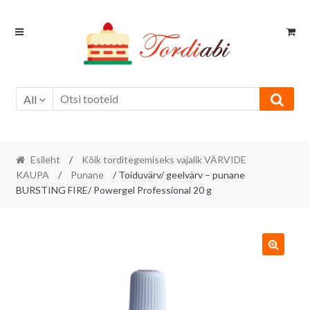
Skip
Skip
to
to
navigation
content
All
Esileht
/
Kõik torditegemiseks vajalik VÄRVIDE
KAUPA
/
Punane
/ Toiduvärv/ geelvärv – punane
BURSTING FIRE/ Powergel Professional 20 g