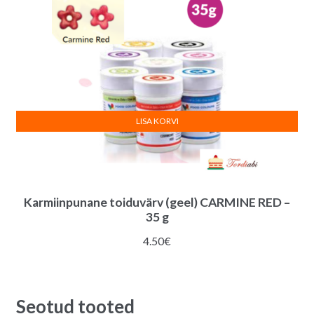
LISA KORVI
Karmiinpunane toiduvärv (geel) CARMINE RED –
35 g
4.50
€
Seotud tooted