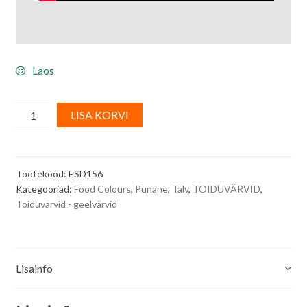
Laos
Toiduvärv/
A
LISA KORVI
geelvärv
l
-
t
punane
e
Tootekood:
ESD156
BURSTING
r
Kategooriad:
Food Colours
,
Punane
,
Talv
,
TOIDUVÄRVID
,
FIRE/
n
Toiduvärvid - geelvärvid
Powergel
a
Professional
t
20
i
g
v
Lisainfo
quantity
e
: