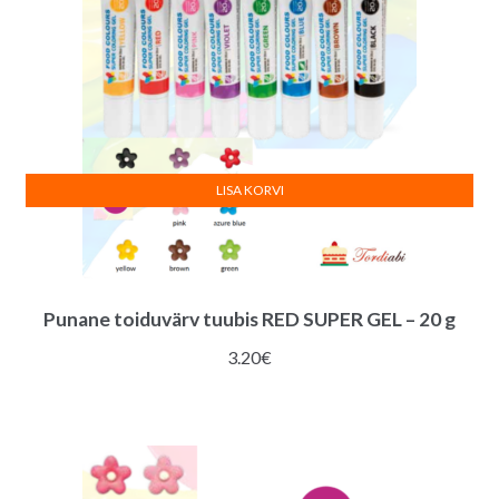
LISA KORVI
Punane toiduvärv tuubis RED SUPER GEL – 20 g
3.20
€