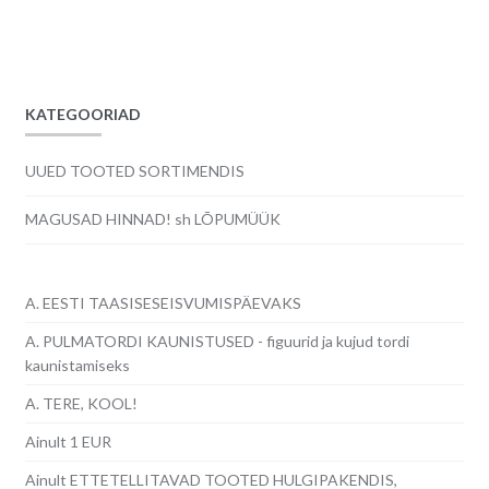
hind
hind
oli:
on:
27.00€.
25.00€.
KATEGOORIAD
UUED TOOTED SORTIMENDIS
MAGUSAD HINNAD! sh LÕPUMÜÜK
A. EESTI TAASISESEISVUMISPÄEVAKS
A. PULMATORDI KAUNISTUSED - figuurid ja kujud tordi
kaunistamiseks
A. TERE, KOOL!
Ainult 1 EUR
Ainult ETTETELLITAVAD TOOTED HULGIPAKENDIS,