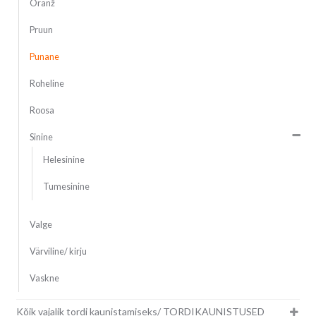
Oranž
Pruun
Punane
Roheline
Roosa
Sinine
Helesinine
Tumesinine
Valge
Värviline/ kirju
Vaskne
Kõik vajalik tordi kaunistamiseks/ TORDIKAUNISTUSED