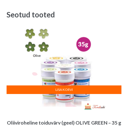
oli:
on:
4.20€.
3.50€.
Seotud tooted
LISA KORVI
Oliiviroheline toiduvärv (geel) OLIVE GREEN – 35 g