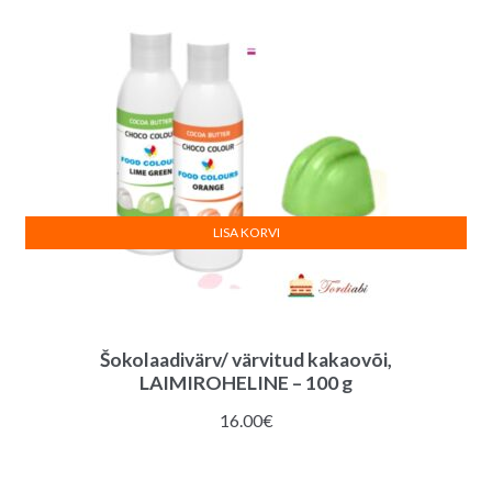
LISA KORVI
Šokolaadivärv/ värvitud kakaovõi,
LAIMIROHELINE – 100 g
16.00
€