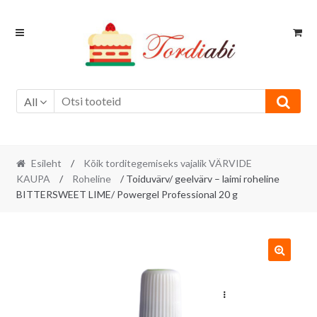
Skip
Skip
to
to
navigation
content
All
Esileht
/
Kõik torditegemiseks vajalik VÄRVIDE
KAUPA
/
Roheline
/ Toiduvärv/ geelvärv – laimi roheline
BITTERSWEET LIME/ Powergel Professional 20 g