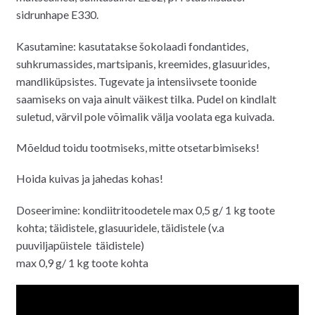
sidrunhape E330.
Kasutamine: kasutatakse šokolaadi fondantides,
suhkrumassides, martsipanis, kreemides, glasuurides,
mandliküpsistes. Tugevate ja intensiivsete toonide
saamiseks on vaja ainult väikest tilka. Pudel on kindlalt
suletud, värvil pole võimalik välja voolata ega kuivada.
Mõeldud toidu tootmiseks, mitte otsetarbimiseks!
Hoida kuivas ja jahedas kohas!
Doseerimine: kondiitritoodetele max 0,5 g/ 1 kg toote
kohta; täidistele, glasuuridele, täidistele (v.a
puuviljapüistele täidistele)
max 0,9 g/ 1 kg toote kohta