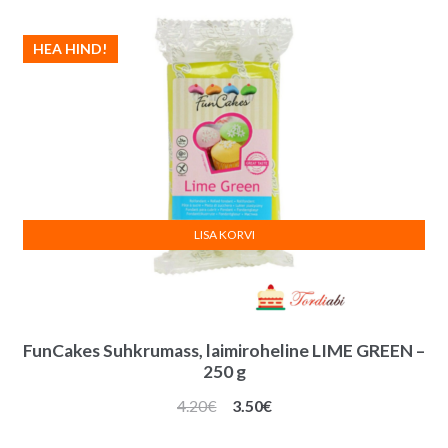
HEA HIND!
LISA KORVI
FunCakes Suhkrumass, laimiroheline LIME GREEN –
250 g
Algne
Praegune
4.20
€
3.50
€
hind
hind