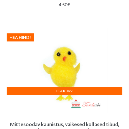
4.50
€
HEA HIND!
LISA KORVI
Mittesöödav kaunistus, väikesed kollased tibud,