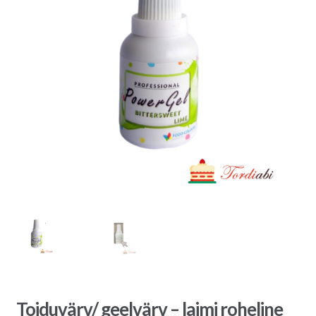
Toiduvärv/ geelvärv – laimi roheline