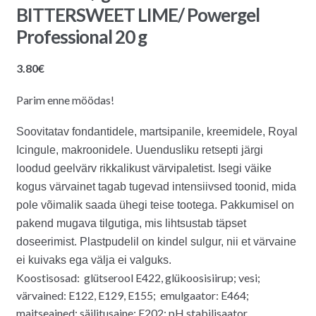
BITTERSWEET LIME/ Powergel
Professional 20 g
3.80
€
Parim enne möödas!
Soovitatav fondantidele, martsipanile, kreemidele, Royal
Icingule, makroonidele.
Uuendusliku retsepti järgi
loodud geelvärv rikkalikust värvipaletist. Isegi väike
kogus värvainet tagab tugevad intensiivsed toonid, mida
pole võimalik saada ühegi teise tootega. Pakkumisel on
pakend mugava tilgutiga, mis lihtsustab täpset
doseerimist. Plastpudelil on kindel sulgur, nii et värvaine
ei kuivaks ega välja ei valguks.
Koostisosad: glütserool E422, glükoosisiirup; vesi;
värvained: E122, E129, E155; emulgaator: E464;
maitseained; säilitusaine: E202; pH stabilisaator