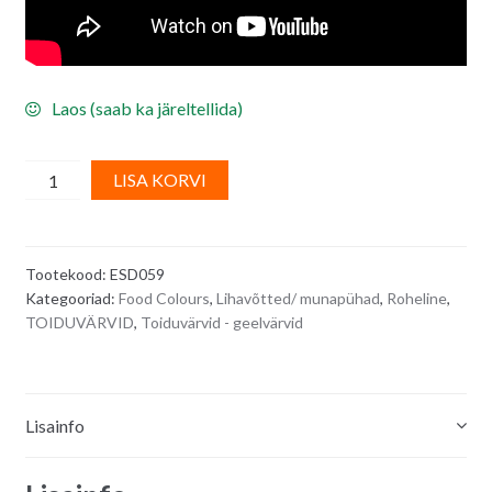
Laos (saab ka järeltellida)
Toiduvärv/
A
LISA KORVI
geelvärv
l
-
t
laimi
e
Tootekood:
ESD059
roheline
r
Kategooriad:
Food Colours
,
Lihavõtted/ munapühad
,
Roheline
,
BITTERSWEET
n
TOIDUVÄRVID
,
Toiduvärvid - geelvärvid
LIME/
a
Powergel
t
Professional
i
20
v
Lisainfo
g
e
quantity
: