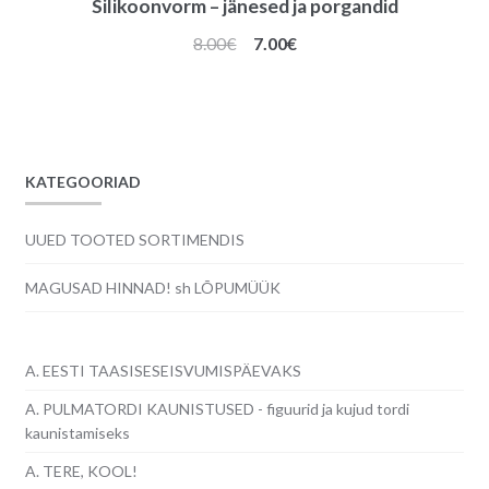
Silikoonvorm – jänesed ja porgandid
Algne
Praegune
8.00
€
7.00
€
hind
hind
oli:
on:
8.00€.
7.00€.
KATEGOORIAD
UUED TOOTED SORTIMENDIS
MAGUSAD HINNAD! sh LÕPUMÜÜK
A. EESTI TAASISESEISVUMISPÄEVAKS
A. PULMATORDI KAUNISTUSED - figuurid ja kujud tordi
kaunistamiseks
A. TERE, KOOL!