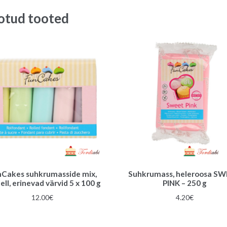
otud tooted
nCakes suhkrumasside mix,
Suhkrumass, heleroosa S
ell, erinevad värvid 5 x 100 g
PINK – 250 g
12.00
€
4.20
€