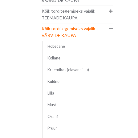
BRÄNDIDE KAUPA
Kõik torditegemiseks vajalik
TEEMADE KAUPA
Kõik torditegemiseks vajalik
VÄRVIDE KAUPA
Hõbedane
Kollane
Kreemikas (elavandiluu)
Kuldne
Lilla
Must
Oranž
Pruun