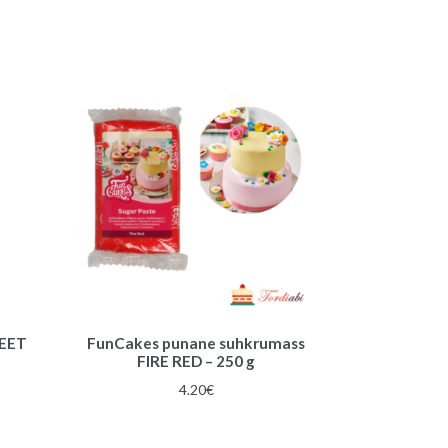
WEET
FunCakes punane suhkrumass
FIRE RED – 250 g
4.20
€