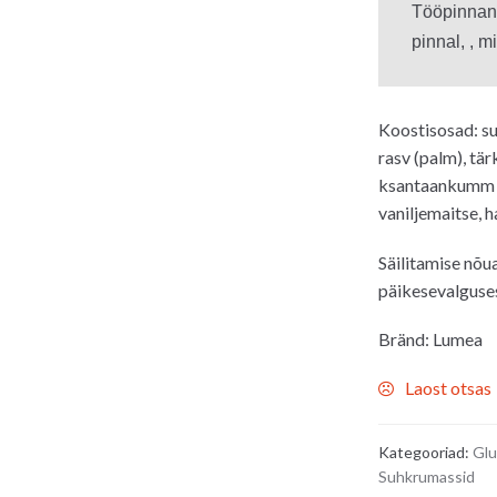
 Tööpinnana
 pinnal, , 
Koostisosad: su
rasv (palm), tärk
ksantaankumm (E
vaniljemaitse, 
Säilitamise nõu
päikesevalgusest
Bränd: Lumea
Laost otsas
Kategooriad:
Glu
Suhkrumassid