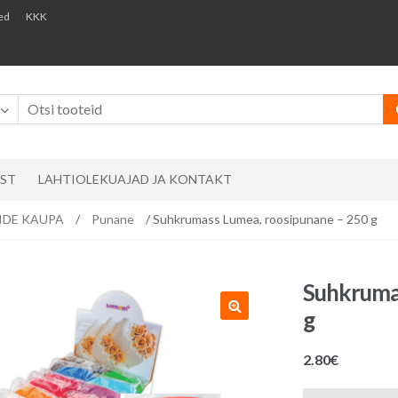
ed
KKK
AST
LAHTIOLEKUAJAD JA KONTAKT
RVIDE KAUPA
/
Punane
/ Suhkrumass Lumea, roosipunane – 250 g
Suhkrumas
g
2.80
€