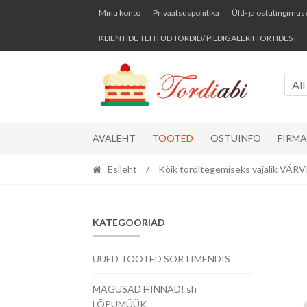
Skip
Skip
Minu konto
Privaatsuspoliitika
Üld- ja ostutingimus
to
to
KLIENTIDE TEHTUD TORDID/ PILDIGALERII TORTIDEST
navigation
content
All
AVALEHT
TOOTED
OSTUINFO
FIRM
Esileht
/
Kõik torditegemiseks vajalik VÄ
KATEGOORIAD
UUED TOOTED SORTIMENDIS
MAGUSAD HINNAD! sh
LÕPUMÜÜK