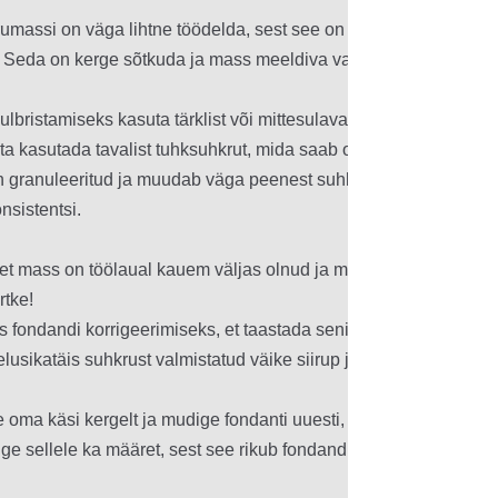
massi on väga lihtne töödelda, sest see on elastne ja töö käigu
 Seda on kerge sõtkuda ja mass meeldiva vaniljemaitsega.

lbristamiseks kasuta tärklist või mittesulavat tuhksuhkrut.

ta kasutada tavalist tuhksuhkrut, mida saab osta kaubandusest,

n granuleeritud ja muudab väga peenest suhkrupulbrist valmistat
sistentsi.

 et mass on töölaual kauem väljas olnud ja muutub kuivemaks, 

tke! 

is fondandi korrigeerimiseks, et taastada senine elastsus:

elusikatäis suhkrust valmistatud väike siirup ja teelusikatäis kee
e oma käsi kergelt ja mudige fondanti uuesti, kuni see muutub el
ge sellele ka määret, sest see rikub fondandi elastsust.
