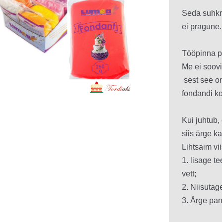
Seda suhkru
ei pragune.
Tööpinna pu
Me ei soovi
 sest see o
fondandi kon
Kui juhtub,
siis ärge kar
Lihtsaim vi
1. lisage te
vett;

2. Niisutag
3. Ärge pan