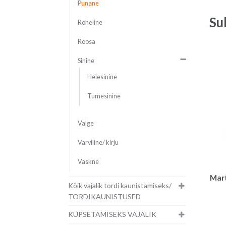
Punane
Su
Roheline
Roosa
Sinine
Helesinine
Tumesinine
Valge
Värviline/ kirju
Vaskne
Mart
Kõik vajalik tordi kaunistamiseks/
TORDIKAUNISTUSED
KÜPSETAMISEKS VAJALIK