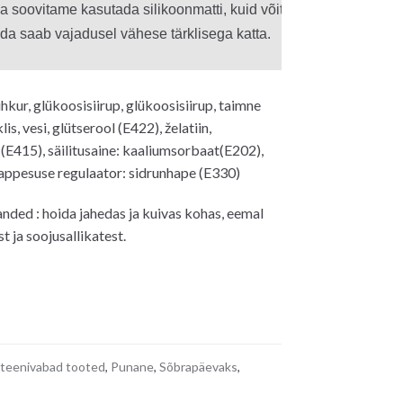
 soovitame kasutada silikoonmatti, kuid võite töötada ka tavalis
mida saab vajadusel vähese tärklisega katta.
hkur, glükoosisiirup, glükoosisiirup, taimne
lis, vesi, glütserool (E422), želatiin,
415), säilitusaine: kaaliumsorbaat(E202),
happesuse regulaator: sidrunhape (E330)
anded : hoida jahedas ja kuivas kohas, eemal
 ja soojusallikatest.
teenivabad tooted
,
Punane
,
Sõbrapäevaks
,