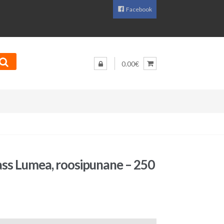
Facebook
0.00€
s Lumea, roosipunane – 250