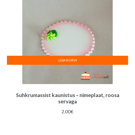
LISA KORVI
Suhkrumassist kaunistus – nimeplaat, roosa
servaga
2.00
€