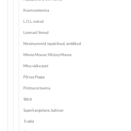
Kosmoseteema
L.O.L. nukud
Loomad/ linnud
Mesimummid, lepatriinud, ämblikud
Minnie Mouse/ Mickey Mouse
Minu väike poni
Põrsas Peppa
Printsessi teema
Stitch
Superkangelane, batman
Trollid