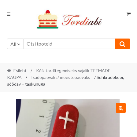
Skip
Skip
to
to
navigation
content
All
Esileht
/
Kõik torditegemiseks vajalik TEEMADE
KAUPA
/
Isadepäevaks/ meestepäevaks
/ Suhkrudekoor,
söödav – taskunuga