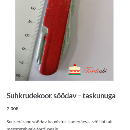
Suhkrudekoor, söödav – taskunuga
2.00
€
Suurepärane söödav kaunistus isadepäeva- või lihtsalt
meesterahvale tordi peale.