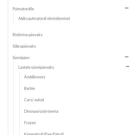
Pulmatordile
Abiks pulmatordi viimistlemisel
Ristimise päevaks
Sõbrapäevaks
Sünnipäev
Lastele sünnipäevaks
Ämblikmees
Barbie
Cars/ autod
Dinosauruste teema
Frozen
Käpapatrull (Paw Patrol)