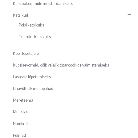
Käsitöökommide meisterdamiseks
Katsikud
Poisi katsikuks
Tüdruku katsikuks
Kooli lõpetajale
Küpsisevormid, kõik vajalik piparkookide valmistamiseks
Lasteaia lõpetamiseks
Lihavõtted/ munapühad
Mereteema
Muusika
Numbrid
Pulmad