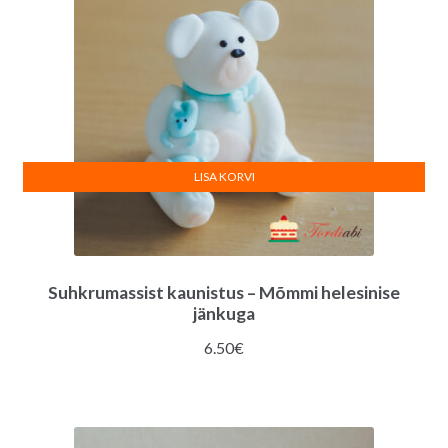
LISA KORVI
Suhkrumassist kaunistus – Mõmmi helesinise
jänkuga
6.50
€