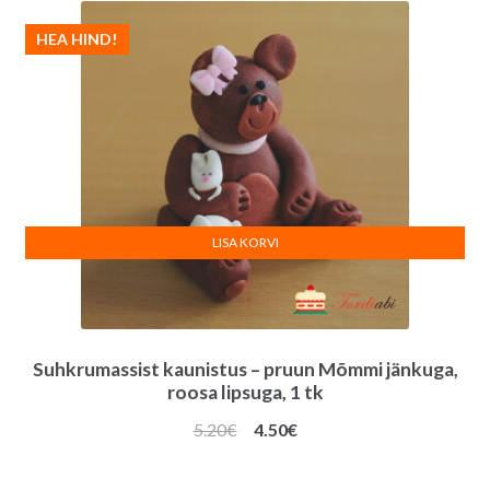
HEA HIND!
LISA KORVI
Suhkrumassist kaunistus – pruun Mõmmi jänkuga,
roosa lipsuga, 1 tk
Algne
Praegune
5.20
€
4.50
€
hind
hind
oli:
on: