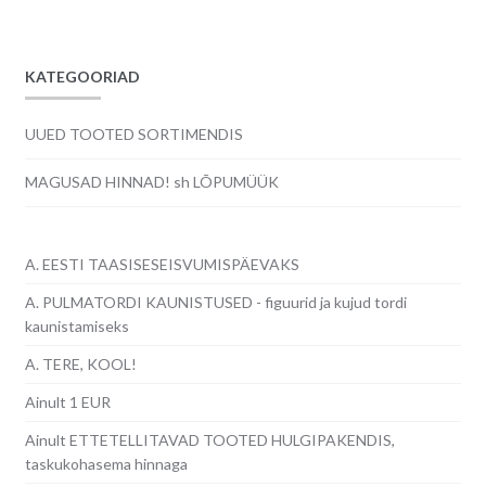
5.20€.
4.50€.
KATEGOORIAD
UUED TOOTED SORTIMENDIS
MAGUSAD HINNAD! sh LÕPUMÜÜK
A. EESTI TAASISESEISVUMISPÄEVAKS
A. PULMATORDI KAUNISTUSED - figuurid ja kujud tordi
kaunistamiseks
A. TERE, KOOL!
Ainult 1 EUR
Ainult ETTETELLITAVAD TOOTED HULGIPAKENDIS,
taskukohasema hinnaga