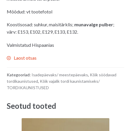
Mõõdud: vt tootefotol
Koostisosad: suhkur, maisitärklis
;
munavalge pulber
;
värv: E153, E102, E129, E133, E132.
Valmistatud Hispaanias
Laost otsas
Kategooriad:
Isadepäevaks/ meestepäevaks
,
Kõik söödavad
tordikaunistused
,
Kõik vajalik tordi kaunistamiseks/
TORDIKAUNISTUSED
Seotud tooted