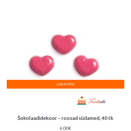
LISA KORVI
Šokolaadidekoor – roosad südamed, 40 tk
6.00
€