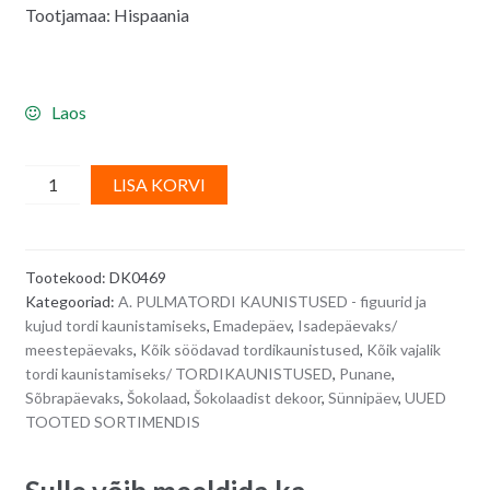
Tootjamaa: Hispaania
Laos
Šokolaadidekoor,
A
LISA KORVI
musi/
l
huuled
t
3,3
e
Tootekood:
DK0469
x
r
Kategooriad:
A. PULMATORDI KAUNISTUSED - figuurid ja
2,6
n
kujud tordi kaunistamiseks
,
Emadepäev
,
Isadepäevaks/
cm
a
meestepäevaks
,
Kõik söödavad tordikaunistused
,
Kõik vajalik
-
t
tordi kaunistamiseks/ TORDIKAUNISTUSED
,
Punane
,
5
i
Sõbrapäevaks
,
Šokolaad
,
Šokolaadist dekoor
,
Sünnipäev
,
UUED
TOOTED SORTIMENDIS
tk
v
quantity
e
: