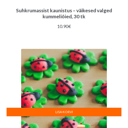
Suhkrumassist kaunistus – väikesed valged
kummeliõied, 30 tk
10.90
€
LISA KORVI