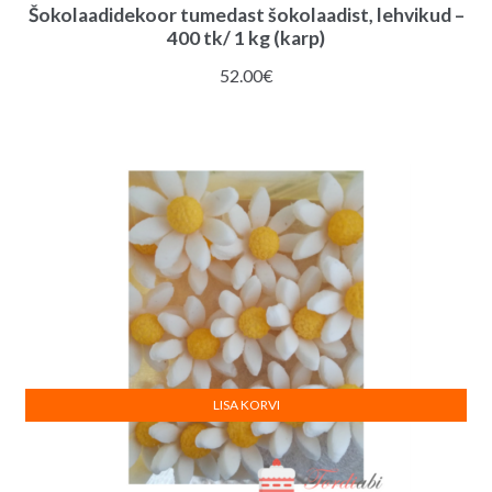
Šokolaadidekoor tumedast šokolaadist, lehvikud –
400 tk/ 1 kg (karp)
52.00
€
LISA KORVI