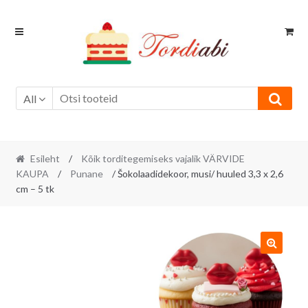
Skip
Skip
to
to
navigation
content
All
Esileht
/
Kõik torditegemiseks vajalik VÄRVIDE
KAUPA
/
Punane
/ Šokolaadidekoor, musi/ huuled 3,3 x 2,6
cm – 5 tk