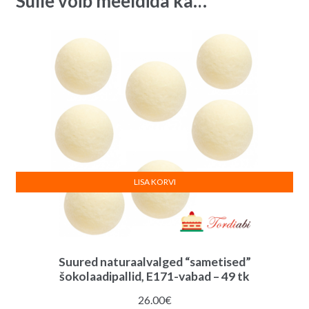
Sulle võib meeldida ka…
LISA KORVI
Suured naturaalvalged “sametised”
šokolaadipallid, E171-vabad – 49 tk
26.00
€