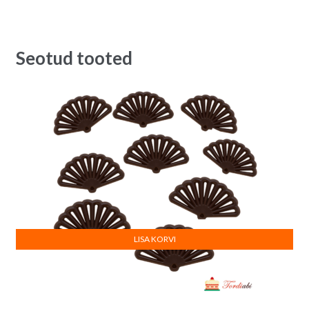
Seotud tooted
LISA KORVI