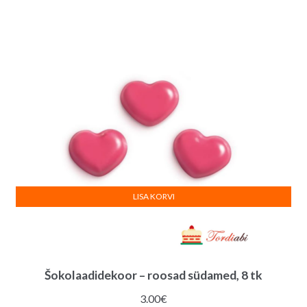
LISA KORVI
Šokolaadidekoor – roosad südamed, 8 tk
3.00
€