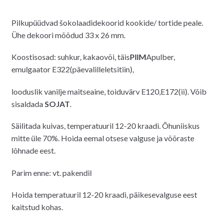
Pilkupüüdvad šokolaadidekoorid kookide/ tortide peale.
Ühe dekoori mõõdud 33 x 26 mm.
Koostisosad: suhkur, kakaovõi, täis
PIIM
Apulber,
emulgaator E322(päevalilleletsitiin),
looduslik vanilje maitseaine, toiduvärv E120,E172(ii). Võib
sisaldada
SOJAT
.
Säilitada kuivas, temperatuuril 12-20 kraadi. Õhuniiskus
mitte üle 70%. Hoida eemal otsese valguse ja võõraste
lõhnade eest.
Parim enne: vt. pakendil
Hoida temperatuuril 12-20 kraadi, päikesevalguse eest
kaitstud kohas.