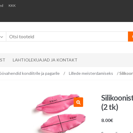
ed
KKK
AST
LAHTIOLEKUAJAD JA KONTAKT
öövahendid kondiitrile ja pagarile
/
Lillede meisterdamiseks
/ Silikoon
Silikoonis
(2 tk)
8.00
€