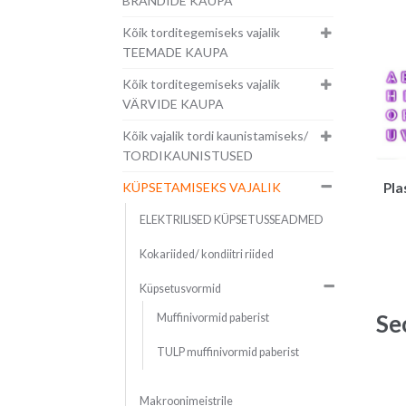
BRÄNDIDE KAUPA
Kõik torditegemiseks vajalik
TEEMADE KAUPA
Kõik torditegemiseks vajalik
VÄRVIDE KAUPA
Kõik vajalik tordi kaunistamiseks/
TORDIKAUNISTUSED
KÜPSETAMISEKS VAJALIK
Pla
ELEKTRILISED KÜPSETUSSEADMED
Kokariided/ kondiitri riided
Küpsetusvormid
Se
Muffinivormid paberist
TULP muffinivormid paberist
Makroonimeistrile