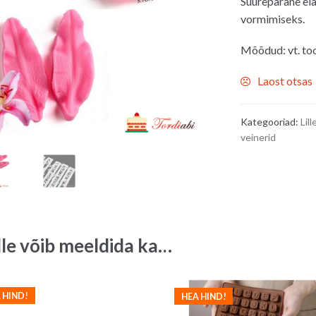
Suurepärane ela
vormimiseks.
Mõõdud: vt. to
Laost otsas
Kategooriad:
Lil
veinerid
lle võib meeldida ka…
 HIND!
HEA HIND!