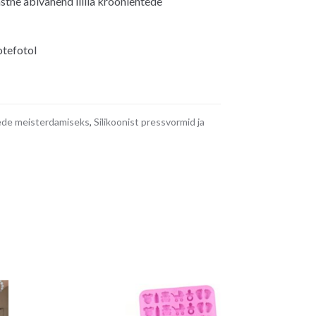
stne abivahend liilia kroonlehtede
otefotol
lede meisterdamiseks
,
Silikoonist pressvormid ja