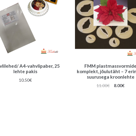
vlilehed/ A4-vahvlipaber, 25
FMM plastmassvormid
lehte pakis
komplekt, jõulutäht – 7 eri
suurusega kroonlehte
10.50
€
Algne
Praeg
11.00
€
8.00
€
hind
hind
oli:
on:
11.00€.
8.00€.