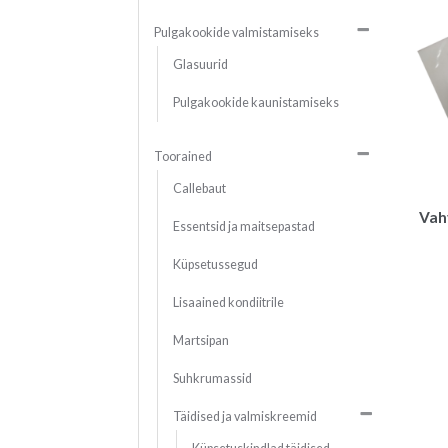
Pulgakookide valmistamiseks
Glasuurid
Pulgakookide kaunistamiseks
Toorained
Callebaut
Vah
Essentsid ja maitsepastad
Küpsetussegud
Lisaained kondiitrile
Martsipan
Suhkrumassid
Täidised ja valmiskreemid