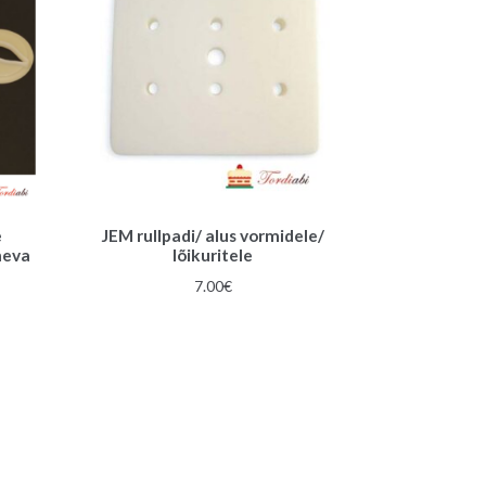
e
JEM rullpadi/ alus vormidele/
neva
lõikuritele
7.00
€
une