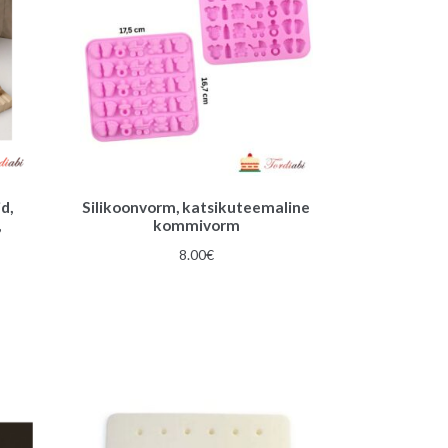
d,
Silikoonvorm, katsikuteemaline
,
kommivorm
8.00
€
gune
€.