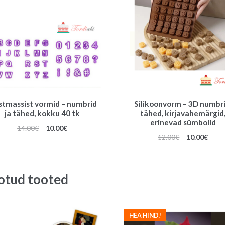
stmassist vormid – numbrid
Silikoonvorm – 3D numbri
ja tähed, kokku 40 tk
tähed, kirjavahemärgid
erinevad sümbolid
Algne
Praegune
14.00
€
10.00
€
Algne
Prae
12.00
€
10.00
€
hind
hind
hind
hind
oli:
on:
oli:
on:
14.00€.
10.00€.
12.00€.
10.00
otud tooted
HEA HIND!