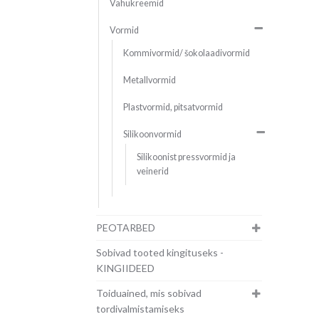
Vahukreemid
Vormid
Kommivormid/ šokolaadivormid
Metallvormid
Plastvormid, pitsatvormid
Silikoonvormid
Silikoonist pressvormid ja
veinerid
PEOTARBED
Sobivad tooted kingituseks -
KINGIIDEED
Toiduained, mis sobivad
tordivalmistamiseks