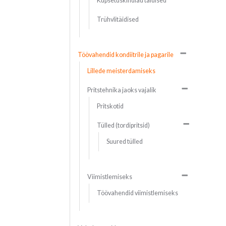
Küpsetuskindlad täidised
Trühvlitäidised
Töövahendid kondiitrile ja pagarile
Lillede meisterdamiseks
Pritstehnika jaoks vajalik
Pritskotid
Tülled (tordipritsid)
Suured tülled
Viimistlemiseks
Töövahendid viimistlemiseks