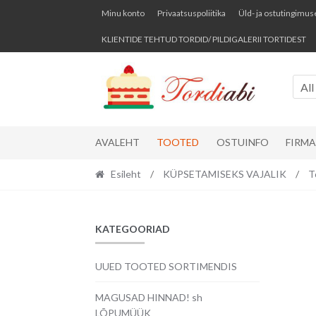
Skip
Skip
Minu konto
Privaatsuspoliitika
Üld- ja ostutingimus
to
to
KLIENTIDE TEHTUD TORDID/ PILDIGALERII TORTIDEST
navigation
content
All
AVALEHT
TOOTED
OSTUINFO
FIRM
Esileht
/
KÜPSETAMISEKS VAJALIK
/
T
KATEGOORIAD
UUED TOOTED SORTIMENDIS
MAGUSAD HINNAD! sh
LÕPUMÜÜK