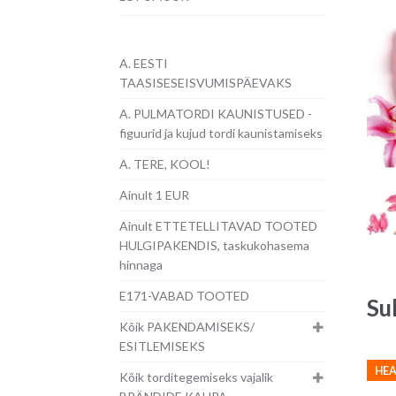
A. EESTI
TAASISESEISVUMISPÄEVAKS
A. PULMATORDI KAUNISTUSED -
figuurid ja kujud tordi kaunistamiseks
A. TERE, KOOL!
Ainult 1 EUR
Ainult ETTETELLITAVAD TOOTED
HULGIPAKENDIS, taskukohasema
hinnaga
E171-VABAD TOOTED
Su
Kõik PAKENDAMISEKS/
ESITLEMISEKS
HEA
Kõik torditegemiseks vajalik