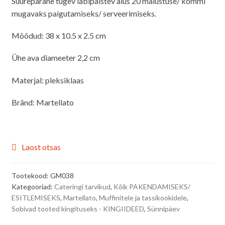
Suurepärane tugev läbipaistev alus 20 maiustuse/ kommi
oli:
on:
mugavaks paigutamiseks/ serveerimiseks.
18.50€.
14.00€.
Mõõdud: 38 x 10.5 x 2.5 cm
Ühe ava diameeter 2,2 cm
Materjal: pleksiklaas
Bränd: Martellato
Laost otsas
Tootekood:
GM038
Kategooriad:
Cateringi tarvikud
,
Kõik PAKENDAMISEKS/
ESITLEMISEKS
,
Martellato
,
Muffinitele ja tassikookidele
,
Sobivad tooted kingituseks - KINGIIDEED
,
Sünnipäev