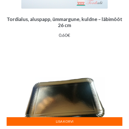
Tordialus, aluspapp, ümmargune, kuldne – läbimõõt
26 cm
0.60
€
LISA KORVI