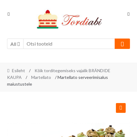
Skip
Skip
to
to
navigation
content
All
Esileht
/
Kõik torditegemiseks vajalik BRÄNDIDE
KAUPA
/
Martellato
/ Martellato serveerimisalus
maiustustele