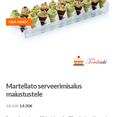
HEA HIND!
Martellato serveerimisalus
maiustustele
Algne
Praegune
18.50
€
14.00
€
hind
hind