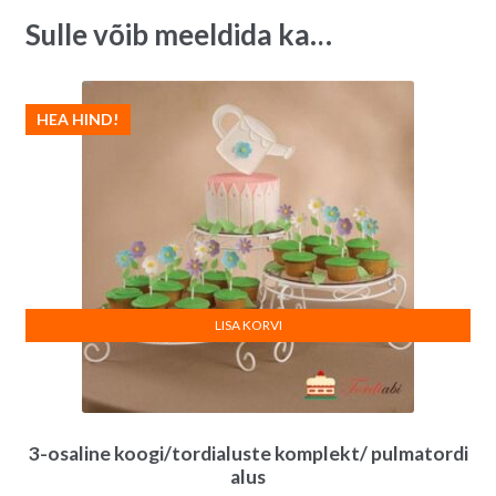
Sulle võib meeldida ka…
HEA HIND!
LISA KORVI
3-osaline koogi/tordialuste komplekt/ pulmatordi
alus