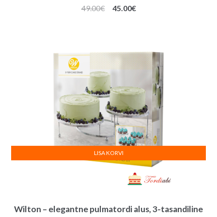
Algne
Praegune
49.00
€
45.00
€
hind
hind
oli:
on:
49.00€.
45.00€.
LISA KORVI
Wilton – elegantne pulmatordi alus, 3-tasandiline