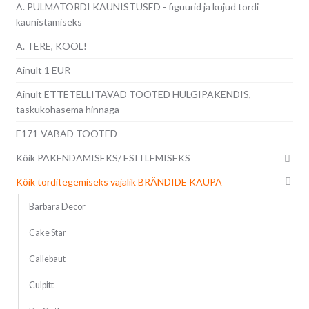
A. PULMATORDI KAUNISTUSED - figuurid ja kujud tordi
kaunistamiseks
A. TERE, KOOL!
Ainult 1 EUR
Ainult ETTETELLITAVAD TOOTED HULGIPAKENDIS,
taskukohasema hinnaga
E171-VABAD TOOTED
Kõik PAKENDAMISEKS/ ESITLEMISEKS
Kõik torditegemiseks vajalik BRÄNDIDE KAUPA
Barbara Decor
Cake Star
Callebaut
Culpitt