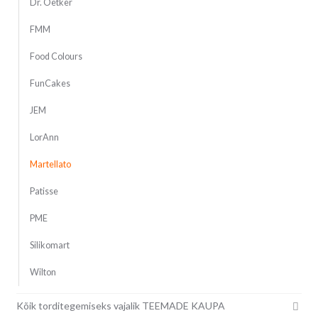
Dr. Oetker
FMM
Food Colours
FunCakes
JEM
LorAnn
Martellato
Patisse
PME
Silikomart
Wilton
Kõik torditegemiseks vajalik TEEMADE KAUPA