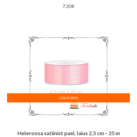
7.20
€
LISA KORVI
Heleroosa satiinist pael, laius 2,5 cm – 25 m