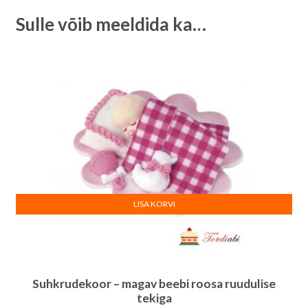
a
t
Sulle võib meeldida ka…
girl",
i
laius
v
2
e
cm
:
-
9
m
quantity
LISA KORVI
Suhkrudekoor – magav beebi roosa ruudulise
tekiga