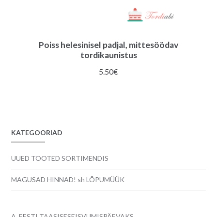
Poiss helesinisel padjal, mittesöödav
tordikaunistus
5.50
€
KATEGOORIAD
UUED TOOTED SORTIMENDIS
MAGUSAD HINNAD! sh LÕPUMÜÜK
A. EESTI TAASISESEISVUMISPÄEVAKS