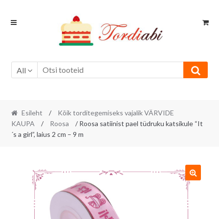
Skip
Skip
to
to
navigation
content
All
Esileht
/
Kõik torditegemiseks vajalik VÄRVIDE
KAUPA
/
Roosa
/ Roosa satiinist pael tüdruku katsikule “It
´s a girl”, laius 2 cm – 9 m