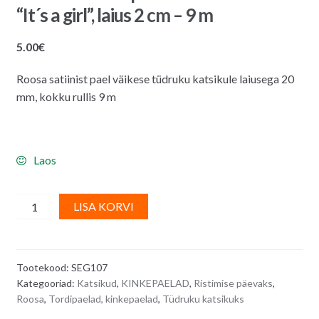
“It´s a girl”, laius 2 cm – 9 m
5.00
€
Roosa satiinist pael väikese tüdruku katsikule laiusega 20
mm, kokku rullis 9 m
Laos
Roosa
A
LISA KORVI
satiinist
l
pael
t
tüdruku
e
Tootekood:
SEG107
katsikule
r
Kategooriad:
Katsikud
,
KINKEPAELAD
,
Ristimise päevaks
,
"It
n
Roosa
,
Tordipaelad, kinkepaelad
,
Tüdruku katsikuks
´s
a