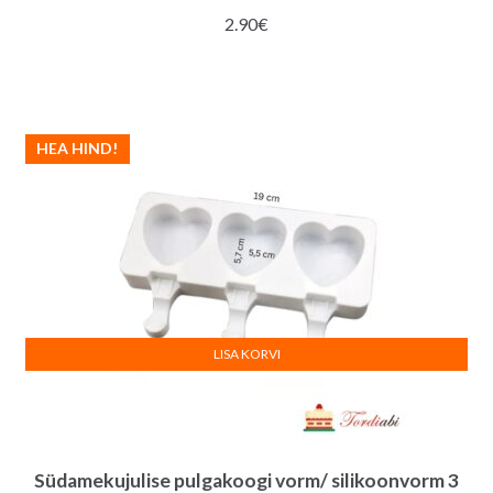
2.90
€
HEA HIND!
LISA KORVI
Südamekujulise pulgakoogi vorm/ silikoonvorm 3