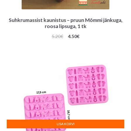
Suhkrumassist kaunistus – pruun Mõmmi jänkuga,
roosa lipsuga, 1 tk
Algne
Praegune
5.20
€
4.50
€
hind
hind
oli:
on:
5.20€.
4.50€.
LISA KORVI