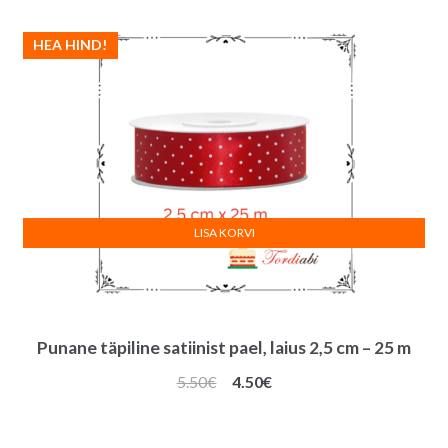
m
e
quantity
HEA HIND!
:
LISA KORVI
Punane täpiline satiinist pael, laius 2,5 cm – 25 m
Algne
Praegune
5.50
€
4.50
€
hind
hind
oli:
on: