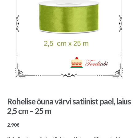
Rohelise õuna värvi satiinist pael, laius
2,5 cm – 25 m
2.90
€