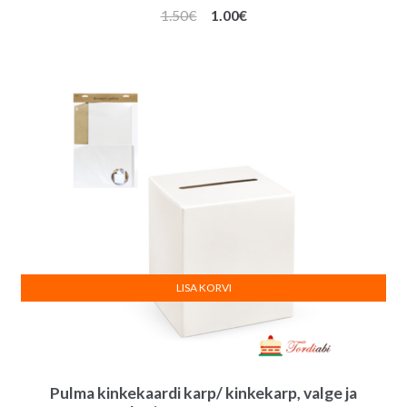
Algne
Praegune
1.50
€
1.00
€
hind
hind
oli:
on:
1.50€.
1.00€.
LISA KORVI
Pulma kinkekaardi karp/ kinkekarp, valge ja