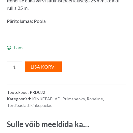
Rohelise õuna värvi satiinist pael laiusega 25 mm, kokku
rullis 25 m.
Päritolumaa: Poola
Laos
Rohelise
A
LISA KORVI
õuna
l
värvi
t
satiinist
e
Tootekood:
PRD032
pael,
r
Kategooriad:
KINKEPAELAD
,
Pulmapeoks
,
Roheline
,
laius
n
Tordipaelad, kinkepaelad
2,5
a
cm
t
Sulle võib meeldida ka…
-
i
25
v