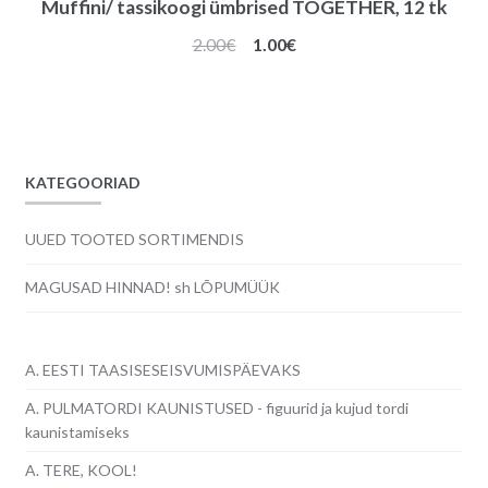
Muffini/ tassikoogi ümbrised TOGETHER, 12 tk
Algne
Praegune
2.00
€
1.00
€
hind
hind
oli:
on:
2.00€.
1.00€.
KATEGOORIAD
UUED TOOTED SORTIMENDIS
MAGUSAD HINNAD! sh LÕPUMÜÜK
A. EESTI TAASISESEISVUMISPÄEVAKS
A. PULMATORDI KAUNISTUSED - figuurid ja kujud tordi
kaunistamiseks
A. TERE, KOOL!