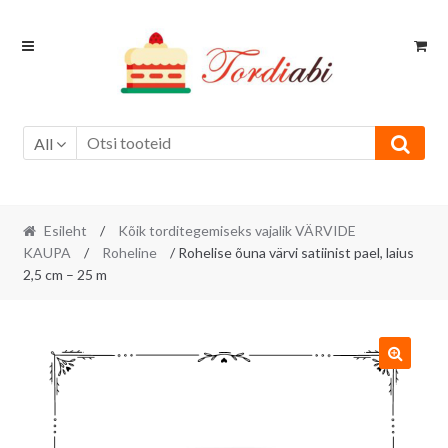
Skip
Skip
to
to
navigation
content
All
Esileht
/
Kõik torditegemiseks vajalik VÄRVIDE
KAUPA
/
Roheline
/ Rohelise õuna värvi satiinist pael, laius
2,5 cm – 25 m