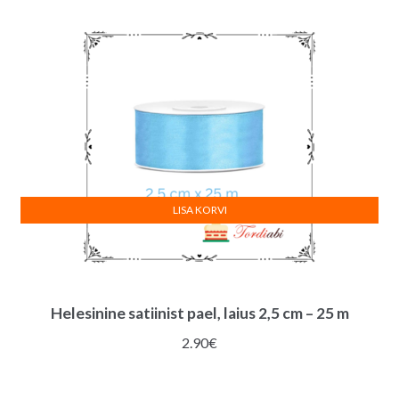
LISA KORVI
Helesinine satiinist pael, laius 2,5 cm – 25 m
2.90
€