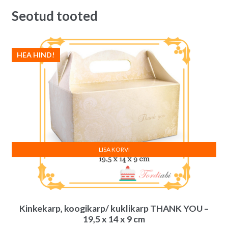
Seotud tooted
HEA HIND!
LISA KORVI
Kinkekarp, koogikarp/ kuklikarp THANK YOU –
19,5 x 14 x 9 cm