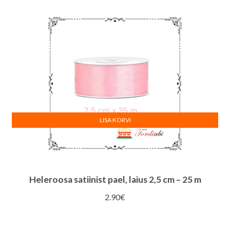
5.50€.
4.50€.
LISA KORVI
Heleroosa satiinist pael, laius 2,5 cm – 25 m
2.90
€