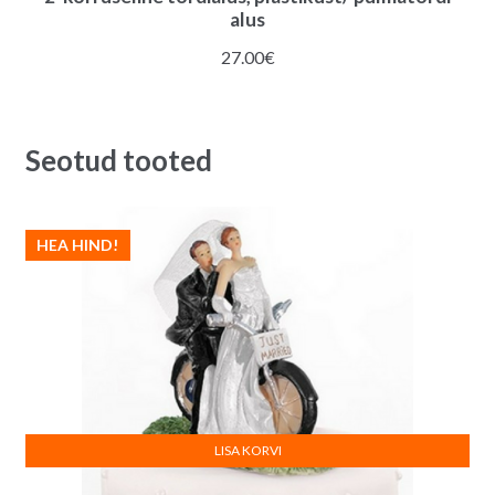
alus
27.00
€
Seotud tooted
HEA HIND!
LISA KORVI