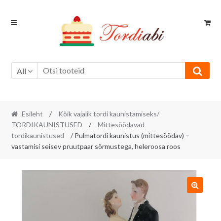
Skip
Skip
to
to
navigation
content
All
Esileht
/
Kõik vajalik tordi kaunistamiseks/
TORDIKAUNISTUSED
/
Mittesöödavad
tordikaunistused
/ Pulmatordi kaunistus (mittesöödav) –
vastamisi seisev pruutpaar sõrmustega, heleroosa roos