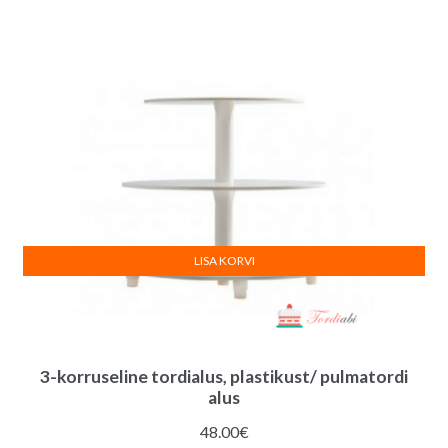
LISA KORVI
3-korruseline tordialus, plastikust/ pulmatordi
alus
48.00
€