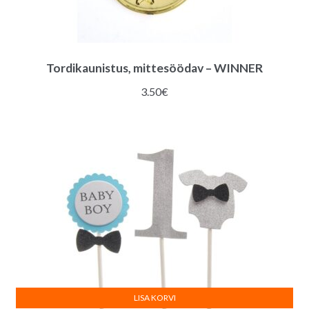
Tordikaunistus, mittesöödav – WINNER
3.50
€
LISA KORVI