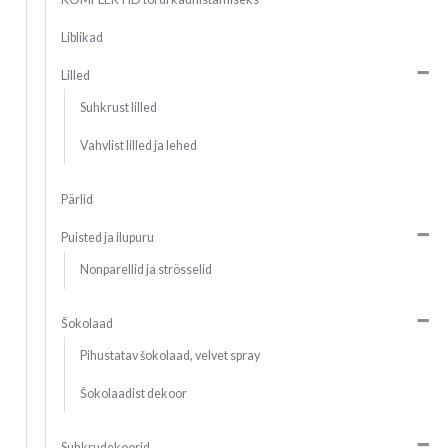
Liblikad
Lilled
Suhkrust lilled
Vahvlist lilled ja lehed
Pärlid
Puisted ja ilupuru
Nonparellid ja strösselid
Šokolaad
Pihustatav šokolaad, velvet spray
Šokolaadist dekoor
Suhkrudekoorid