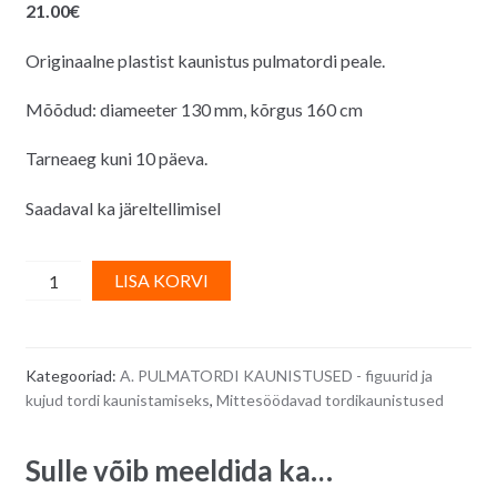
21.00
€
Originaalne plastist kaunistus pulmatordi peale.
Mõõdud: diameeter 130 mm, kõrgus 160 cm
Tarneaeg kuni 10 päeva.
Saadaval ka järeltellimisel
Pulmatordi
A
LISA KORVI
kaunistus
l
(mittesöödav)
t
-
e
Kategooriad:
A. PULMATORDI KAUNISTUSED - figuurid ja
vastamisi
r
kujud tordi kaunistamiseks
,
Mittesöödavad tordikaunistused
seisev
n
pruutpaar
a
Sulle võib meeldida ka…
sõrmustega,
t
heleroosa
i