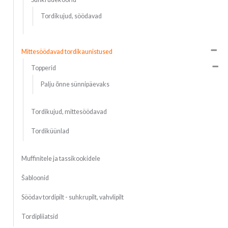
Tordikujud, söödavad
Mittesöödavad tordikaunistused
Topperid
Palju õnne sünnipäevaks
Tordikujud, mittesöödavad
Tordiküünlad
Muffinitele ja tassikookidele
Šabloonid
Söödav tordipilt - suhkrupilt, vahvlipilt
Tordipliiatsid