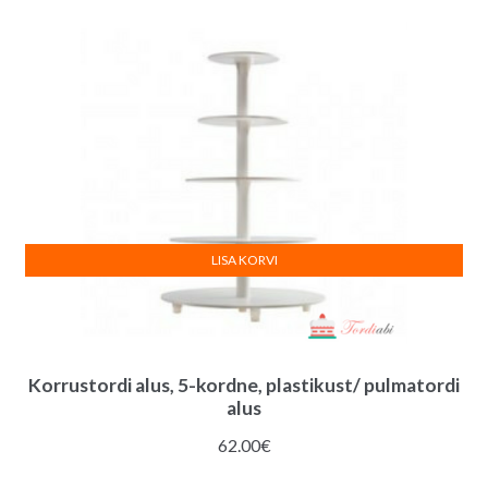
roos
v
quantity
e
:
LISA KORVI
Korrustordi alus, 5-kordne, plastikust/ pulmatordi
alus
62.00
€