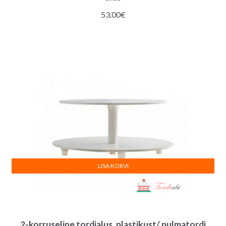
53.00
€
LISA KORVI
2-korruseline tordialus, plastikust/ pulmatordi