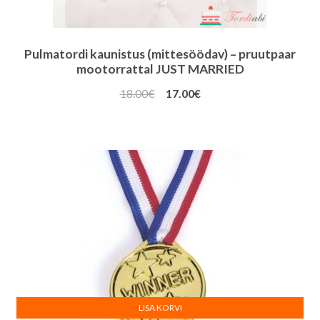
Pulmatordi kaunistus (mittesöödav) – pruutpaar
mootorrattal JUST MARRIED
Algne
Praegune
18.00
€
17.00
€
hind
hind
oli:
on:
18.00€.
17.00€.
LISA KORVI