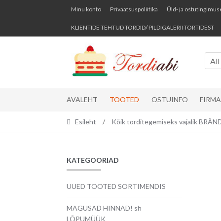
Skip
Skip
Minu konto
Privaatsuspoliitika
Üld- ja ostutingimus
to
to
KLIENTIDE TEHTUD TORDID/ PILDIGALERII TORTIDEST
navigation
content
All
AVALEHT
TOOTED
OSTUINFO
FIRM
Esileht
/
Kõik torditegemiseks vajalik BR
KATEGOORIAD
UUED TOOTED SORTIMENDIS
MAGUSAD HINNAD! sh
LÕPUMÜÜK