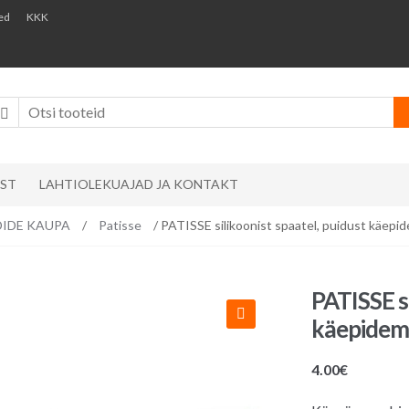
ed
KKK
AST
LAHTIOLEKUAJAD JA KONTAKT
ÄNDIDE KAUPA
/
Patisse
/ PATISSE silikoonist spaatel, puidust käepi
PATISSE si
käepidem
4.00
€