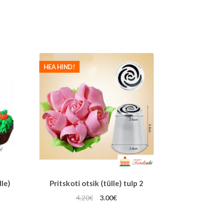
HEA HIND!
lle)
Pritskoti otsik (tülle) tulp 2
Algne
Praegune
4.20
€
3.00
€
hind
hind
oli:
on: