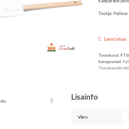
Käepärane abivah
Tootja: Patisse
Laost otsas
Tootekood:
PTS
Kategooriad:
Pat
Töövahendid viim
Lisainfo
info
Värv