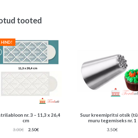
oli:
on:
2.00€.
1.00€.
otud tooted
 HIND!
rišabloon nr. 3 – 11,3 x 26,4
Suur kreemipritsi otsik (tü
cm
muru tegemiseks nr. 1
Algne
Praegune
3.00
€
2.50
€
3.50
€
hind
hind