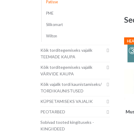
Patisse
PME
Se
Silikomart
Wilton
HEA
Kõik torditegemiseks vajalik
TEEMADE KAUPA
Kõik torditegemiseks vajalik
VÄRVIDE KAUPA
Kõik vajalik tordi kaunistamiseks/
TORDIKAUNISTUSED
KÜPSETAMISEKS VAJALIK
Must
PEOTARBED
Sobivad tooted kingituseks -
KINGIIDEED