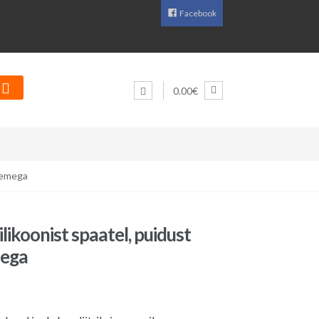
Facebook
0.00€
demega
likoonist spaatel, puidust
ega