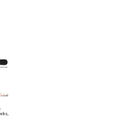
a
eks,