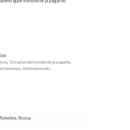
end igale kondiitrile ja pagarile.
006
isse
,
Töövahendid kondiitrile ja pagarile
,
istlemiseks
,
Viimistlemiseks
Roheline, Roosa