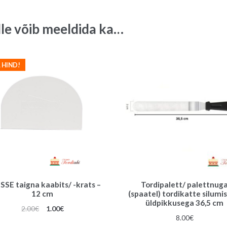
lle võib meeldida ka…
 HIND!
SSE taigna kaabits/ -krats –
Tordipalett/ palettnug
12 cm
(spaatel) tordikatte silumis
üldpikkusega 36,5 cm
Algne
Praegune
2.00
€
1.00
€
8.00
€
hind
hind