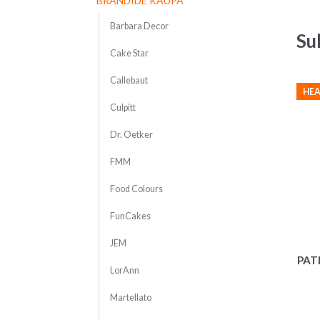
BRÄNDIDE KAUPA
Barbara Decor
Su
Cake Star
Callebaut
HEA
Culpitt
Dr. Oetker
FMM
Food Colours
FunCakes
JEM
PATI
LorAnn
Martellato