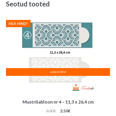
Seotud tooted
HEA HIND!
LISA KORVI
Mustrišabloon nr 4 – 11,3 x 26,4 cm
Algne
Praegune
3.00
€
2.50
€