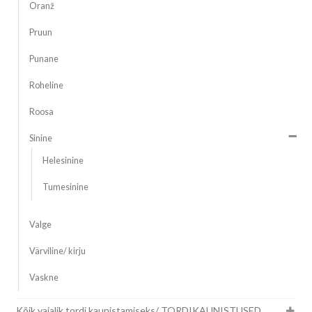
Oranž
Pruun
Punane
Roheline
Roosa
Sinine
Helesinine
Tumesinine
Valge
Värviline/ kirju
Vaskne
Kõik vajalik tordi kaunistamiseks/ TORDIKAUNISTUSED