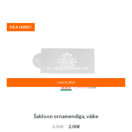
hind
hind
oli:
on:
3.00€.
2.50€.
HEA HIND!
LISA KORVI
Šabloon ornamendiga, väike
Algne
Praegune
2.50
€
2.00
€