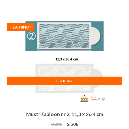
hind
hind
oli:
on:
2.50€.
2.00€.
HEA HIND!
LISA KORVI
Mustrišabloon nr 2, 11,3 x 26,4 cm
Algne
Praegune
3.00
€
2.50
€