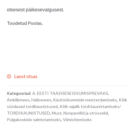
otsesest päikesevalgusest.
Toodetud Poolas.
Laost otsas
Kategooriad:
A. EESTI TAASISESEISVUMISPÄEVAKS
,
Ämblikmees
,
Halloween
,
Käsitöökommide meisterdamiseks
,
Kõik
söödavad tordikaunistused
,
Kõik vajalik tordi kaunistamiseks/
TORDIKAUNISTUSED
,
Must
,
Nonparellid ja strösselid
,
Pulgakookide valmistamiseks
,
Viimistlemiseks