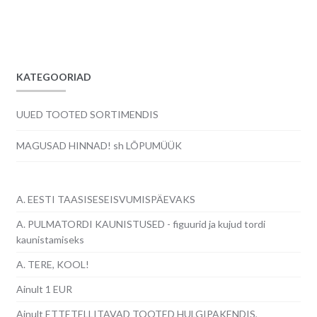
hind
hind
oli:
on:
3.00€.
2.50€.
KATEGOORIAD
UUED TOOTED SORTIMENDIS
MAGUSAD HINNAD! sh LÕPUMÜÜK
A. EESTI TAASISESEISVUMISPÄEVAKS
A. PULMATORDI KAUNISTUSED - figuurid ja kujud tordi
kaunistamiseks
A. TERE, KOOL!
Ainult 1 EUR
Ainult ETTETELLITAVAD TOOTED HULGIPAKENDIS,