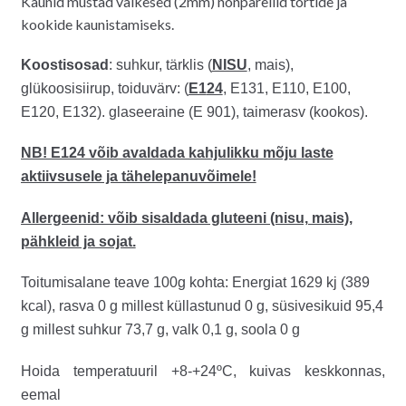
Kaunid mustad väikesed (2mm) nonparellid tortide ja
kookide kaunistamiseks.
Koostis
osad
: suhkur, tärklis (
NISU
, mais),
glükoosisiirup, toiduvärv: (
E1
24
, E131, E110, E100,
E120, E132). glaseeraine (E 901), taimerasv (kookos).
NB! E124 võib avaldada kahjulikku mõju laste
aktiivsusele ja tähelepanuvõimele!
Allergeenid: võib sisaldada gluteeni (nisu, mais),
pähkleid ja sojat.
Toitumisalane teave 100g kohta: Energiat 1629 kj (389
kcal), rasva 0 g millest küllastunud 0 g, süsivesikuid 95,4
g millest suhkur 73,7 g, valk 0,1 g, soola 0 g
Hoida temperatuuril +8-+24ºC, kuivas keskkonnas,
eemal