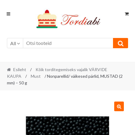
Skip
Skip
to
to
navigation
content
All
Esileht
/
Kõik torditegemiseks vajalik VÄRVIDE
KAUPA
/
Must
/ Nonparellid/ väikesed pärlid, MUSTAD (2
mm) – 50 g