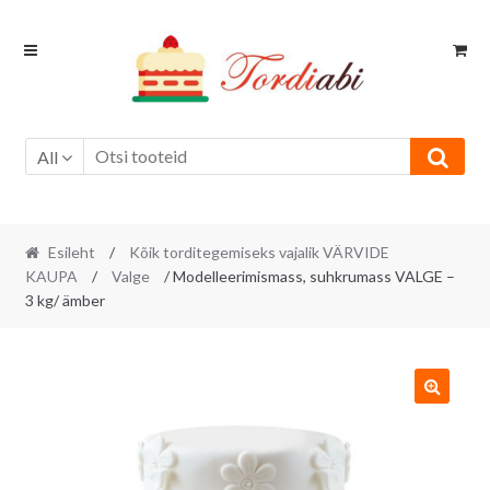
Skip
Skip
to
to
navigation
content
All
Esileht
/
Kõik torditegemiseks vajalik VÄRVIDE
KAUPA
/
Valge
/ Modelleerimismass, suhkrumass VALGE –
3 kg/ ämber