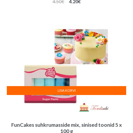
Algne
Praegune
4.50
€
4.20
€
hind
hind
oli:
on:
4.50€.
4.20€.
LISA KORVI
FunCakes suhkrumasside mix, sinised toonid 5 x
100 g