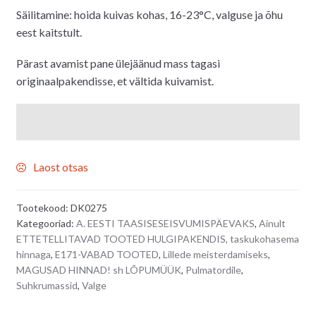
Säilitamine: hoida kuivas kohas, 16-23°C, valguse ja õhu
eest kaitstult.
Pärast avamist pane ülejäänud mass tagasi
originaalpakendisse, et vältida kuivamist.
Laost otsas
Tootekood:
DK0275
Kategooriad:
A. EESTI TAASISESEISVUMISPÄEVAKS
,
Ainult
ETTETELLITAVAD TOOTED HULGIPAKENDIS, taskukohasema
hinnaga
,
E171-VABAD TOOTED
,
Lillede meisterdamiseks
,
MAGUSAD HINNAD! sh LÕPUMÜÜK
,
Pulmatordile
,
Suhkrumassid
,
Valge