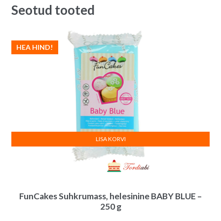
Seotud tooted
HEA HIND!
LISA KORVI
FunCakes Suhkrumass, helesinine BABY BLUE –
250 g