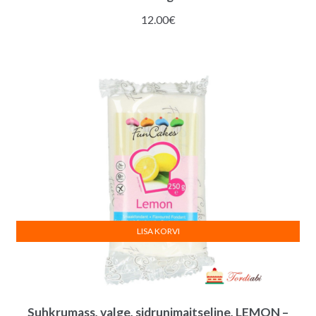
12.00
€
LISA KORVI
Suhkrumass, valge, sidrunimaitseline, LEMON –