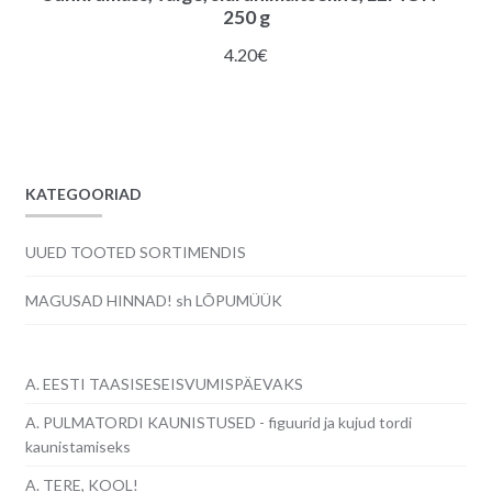
250 g
4.20
€
KATEGOORIAD
UUED TOOTED SORTIMENDIS
MAGUSAD HINNAD! sh LÕPUMÜÜK
A. EESTI TAASISESEISVUMISPÄEVAKS
A. PULMATORDI KAUNISTUSED - figuurid ja kujud tordi
kaunistamiseks
A. TERE, KOOL!