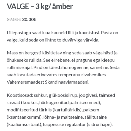
VALGE – 3 kg/ ämber
Algne
Praegune
32.00
€
30.00
€
hind
hind
Lillepastaga saad luua kauneid lilli ja kaunistusi. Pasta on
oli:
on:
valge, kuid seda on lihtne toiduvärviga värvida.
32.00€.
30.00€.
Mass on kergesti käsitletav ning seda saab väga hästi ja
õhukeseks rullida. See ei rebene, ei pragune ega kleepu
rullimise ajal. Pind on täiesti homogeenne, sametine. Seda
saab kasutada erinevates temperatuurivahemikes
Vahemeremaadest Skandinaaviamaadeni.
Koostisosad: suhkur, glükoosisiirup, joogivesi, taimsed
rasvad (kookos, hüdrogeenitud palmiseemned),
modifitseeritud tärklis (kartulitärklis), paksem
(ksantaankummi), lõhna- ja maitseaine, säilitusaine
(kaaliumsorbaat), happesuse regulaator (sidrunhape).