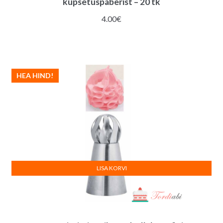
küpsetuspaberist – 20 tk
4.00
€
HEA HIND!
LISA KORVI