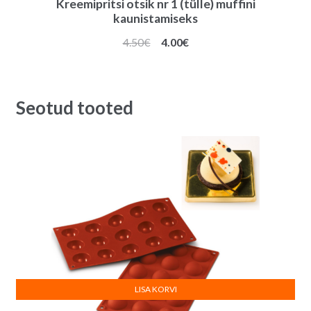
Kreemipritsi otsik nr 1 (tülle) muffini
kaunistamiseks
Algne
Praegune
4.50
€
4.00
€
hind
hind
oli:
on:
4.50€.
4.00€.
Seotud tooted
LISA KORVI