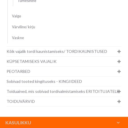
Tumesinine
Valge
Värviline/ kirju
Vaskne
Kõik vajalik tordi kaunistamiseks/ TORDIKAUNISTUSED
KÜPSETAMISEKS VAJALIK
PEOTARBED
Sobivad tooted kingituseks - KINGIIDEED
Toiduained, mis sobivad tordivalmistamiseks ERITOITUJATELE
TOIDUVÄRVID
KASULIKKU