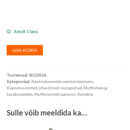
Ainult 1 laos
A
LISA KORVI
l
t
e
Tootekood:
SEG0556
r
Kategooriad:
Käsitöökommide meisterdamiseks
,
n
Küpsetusvormid
,
Lihavõtted/ munapühad
,
Muffinitele ja
a
tassikookidele
,
Muffinivormid paberist
,
Roheline
t
i
Sulle võib meeldida ka…
v
e
: