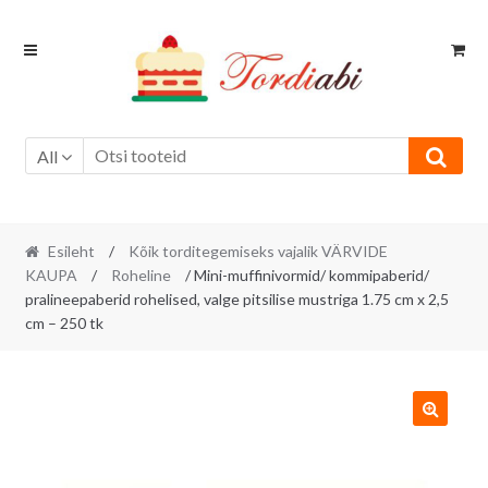
Skip
Skip
to
to
navigation
content
All
Esileht
/
Kõik torditegemiseks vajalik VÄRVIDE
KAUPA
/
Roheline
/ Mini-muffinivormid/ kommipaberid/
pralineepaberid rohelised, valge pitsilise mustriga 1.75 cm x 2,5
cm – 250 tk