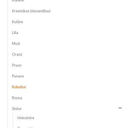
Kollane
Kreemikas (elavandiluu)
Kuldne
Lilla
Must
Oranž
Pruun
Punane
Roheline
Roosa
Sinine
Helesinine