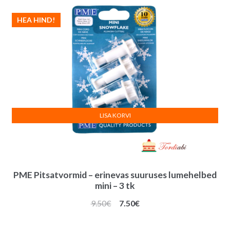
HEA HIND!
LISA KORVI
PME Pitsatvormid – erinevas suuruses lumehelbed
mini – 3 tk
Algne
Praegune
9.50
€
7.50
€
hind
hind
oli:
on: