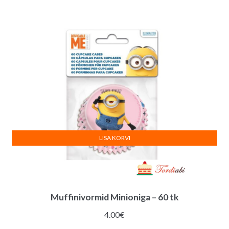
LISA KORVI
Muffinivormid Minioniga – 60 tk
4.00
€