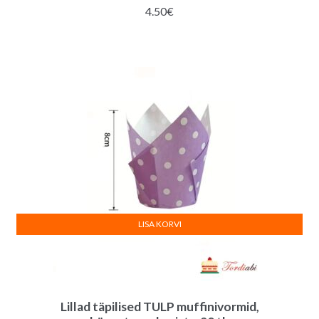
4.50
€
LISA KORVI
Lillad täpilised TULP muffinivormid,