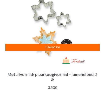
LISA KORVI
Metallvormid/ piparkoogivormid – lumehelbed, 2
tk
3.50
€