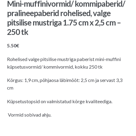
Mini-muffinivormid/ kommipaberid/
pralineepaberid rohelised, valge
pitsilise mustriga 1.75 cm x 2,5 cm –
250 tk
5.50
€
Rohelised valge pitsilise mustriga paberist mini-muffini
küpsetusvormid/ kommivormid, kokku 250 tk
Kõrgus: 1,9 cm, põhjaosa läbimõõt: 2,5 cm ja servast 3,3
cm
Küpsetustopsid on valmistatud kõrge kvaliteediga.
Vormid sobivad ahju.