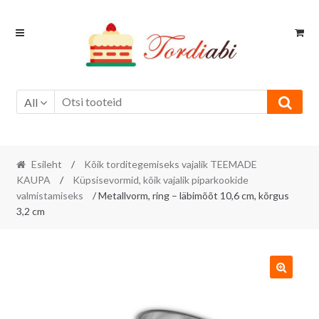
Skip
Skip
to
to
navigation
content
All
Esileht
/
Kõik torditegemiseks vajalik TEEMADE
KAUPA
/
Küpsisevormid, kõik vajalik piparkookide
valmistamiseks
/ Metallvorm, ring – läbimõõt 10,6 cm, kõrgus
3,2 cm