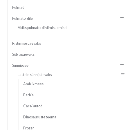
Pulmad
Pulmatordile
Abiks pulmatordi viimistlemisel
Ristimise päevaks
Sõbrapäevaks
Sünnipäev
Lastele sünnipäevaks
Ämblikmees
Barbie
Cars/ autod
Dinosauruste teema
Frozen