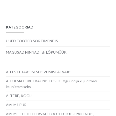
hind
hind
oli:
on:
6.00€.
5.50€.
KATEGOORIAD
UUED TOOTED SORTIMENDIS
MAGUSAD HINNAD! sh LÕPUMÜÜK
A. EESTI TAASISESEISVUMISPÄEVAKS
A. PULMATORDI KAUNISTUSED - figuurid ja kujud tordi
kaunistamiseks
A. TERE, KOOL!
Ainult 1 EUR
Ainult ETTETELLITAVAD TOOTED HULGIPAKENDIS,