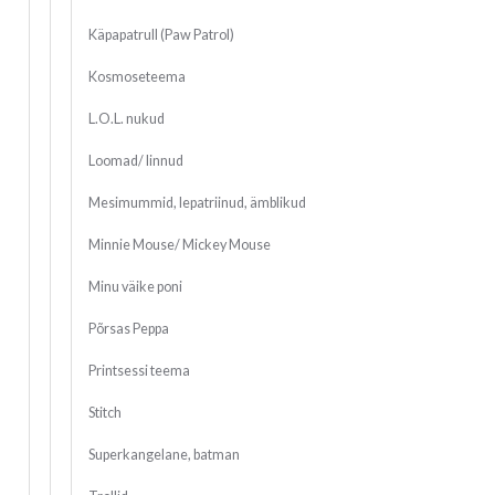
Käpapatrull (Paw Patrol)
Kosmoseteema
L.O.L. nukud
Loomad/ linnud
Mesimummid, lepatriinud, ämblikud
Minnie Mouse/ Mickey Mouse
Minu väike poni
Põrsas Peppa
Printsessi teema
Stitch
Superkangelane, batman