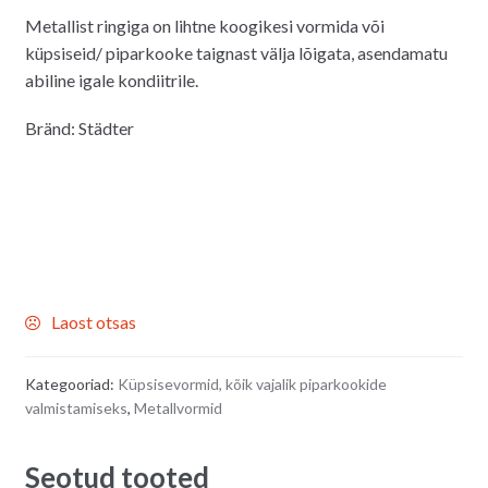
Metallist ringiga on lihtne koogikesi vormida või
küpsiseid/ piparkooke taignast välja lõigata, asendamatu
abiline igale kondiitrile.
Bränd: Städter
Laost otsas
Kategooriad:
Küpsisevormid, kõik vajalik piparkookide
valmistamiseks
,
Metallvormid
Seotud tooted