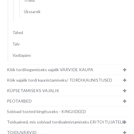
Trollid
Ükssarvik
Tähed
Talv
Vastlapäev
Kõik torditegemiseks vajalik VÄRVIDE KAUPA
Kõik vajalik tordi kaunistamiseks/ TORDIKAUNISTUSED
KÜPSETAMISEKS VAJALIK
PEOTARBED
Sobivad tooted kingituseks - KINGIIDEED
Toiduained, mis sobivad tordivalmistamiseks ERITOITUJATELE
TOIDUVÄRVID