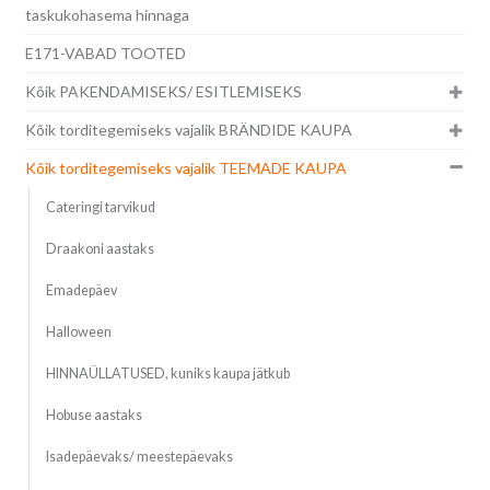
taskukohasema hinnaga
E171-VABAD TOOTED
Kõik PAKENDAMISEKS/ ESITLEMISEKS
Kõik torditegemiseks vajalik BRÄNDIDE KAUPA
Kõik torditegemiseks vajalik TEEMADE KAUPA
Cateringi tarvikud
Draakoni aastaks
Emadepäev
Halloween
HINNAÜLLATUSED, kuniks kaupa jätkub
Hobuse aastaks
Isadepäevaks/ meestepäevaks