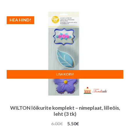
oli:
on:
2.80€.
2.50€.
HEA HIND!
LISA KORVI
WILTON lõikurite komplekt – nimeplaat, lilleõis,
leht (3 tk)
Algne
Praegune
6.00
€
5.50
€