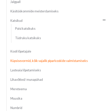
Jalgpall
Käsitöökommide meisterdamiseks
Katsikud
Poisi katsikuks
Tüdruku katsikuks
Kooli lõpetajale
Küpsisevormid, kõik vajalik piparkookide valmistamiseks
Lasteaia lõpetamiseks
Lihavõtted/ munapühad
Mereteema
Muusika
Numbrid