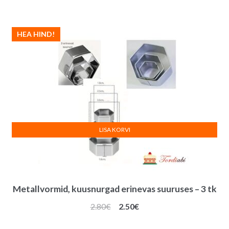
HEA HIND!
LISA KORVI
Metallvormid, kuusnurgad erinevas suuruses – 3 tk
Algne
Praegune
2.80
€
2.50
€
hind
hind