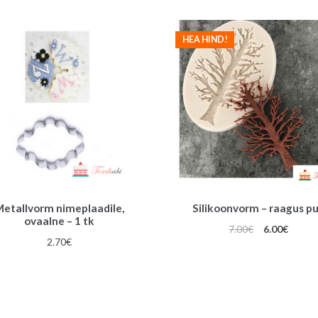
HEA HIND!
etallvorm nimeplaadile,
Silikoonvorm – raagus p
ovaalne – 1 tk
Algne
Praeg
7.00
€
6.00
€
2.70
€
hind
hind
oli:
on:
7.00€.
6.00€.