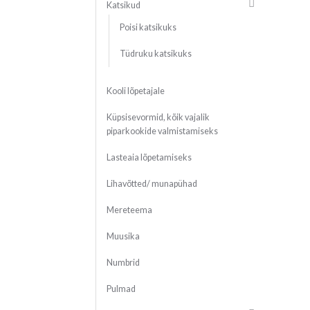
Katsikud
Poisi katsikuks
Tüdruku katsikuks
Kooli lõpetajale
Küpsisevormid, kõik vajalik
piparkookide valmistamiseks
Lasteaia lõpetamiseks
Lihavõtted/ munapühad
Mereteema
Muusika
Numbrid
Pulmad