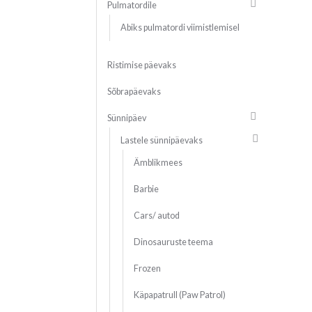
Pulmatordile
Abiks pulmatordi viimistlemisel
Ristimise päevaks
Sõbrapäevaks
Sünnipäev
Lastele sünnipäevaks
Ämblikmees
Barbie
Cars/ autod
Dinosauruste teema
Frozen
Käpapatrull (Paw Patrol)