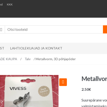
ed
KKK
AST
LAHTIOLEKUAJAD JA KONTAKT
EMADE KAUPA
/
Talv
/ Metallvorm, 3D põhjapõder
Metallvo
2.50
€
Suurepärane vo
valmistamiseks