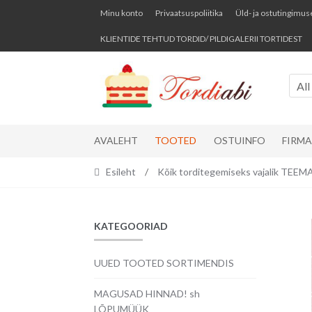
Skip
Skip
Minu konto
Privaatsuspoliitika
Üld- ja ostutingimus
to
to
KLIENTIDE TEHTUD TORDID/ PILDIGALERII TORTIDEST
navigation
content
All
AVALEHT
TOOTED
OSTUINFO
FIRM
Esileht
/
Kõik torditegemiseks vajalik TE
KATEGOORIAD
UUED TOOTED SORTIMENDIS
MAGUSAD HINNAD! sh
LÕPUMÜÜK