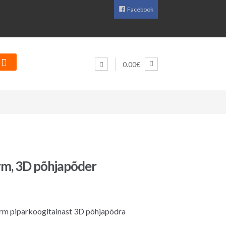
Facebook
0.00€
rm, 3D põhjapõder
rm piparkoogitainast 3D põhjapõdra
.