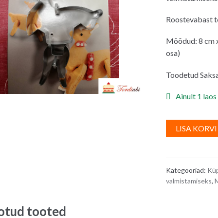
Roostevabast t
Mõõdud: 8 cm x 
osa)
Toodetud Saks
Ainult 1 laos
LISA KORVI
Kategooriad:
Küp
valmistamiseks
,
M
otud tooted