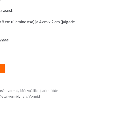
erasest.
8 cm (ülemine osa) ja 4 cm x 2 cm (jalgade
amaal
A
l
t
e
sisevormid, kõik vajalik piparkookide
r
etallvormid
,
Talv
,
Vormid
n
a
t