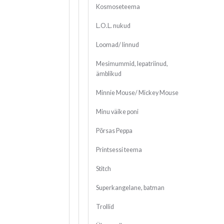
Kosmoseteema
L.O.L. nukud
Loomad/ linnud
Mesimummid, lepatriinud,
ämblikud
Minnie Mouse/ Mickey Mouse
Minu väike poni
Põrsas Peppa
Printsessi teema
Stitch
Superkangelane, batman
Trollid