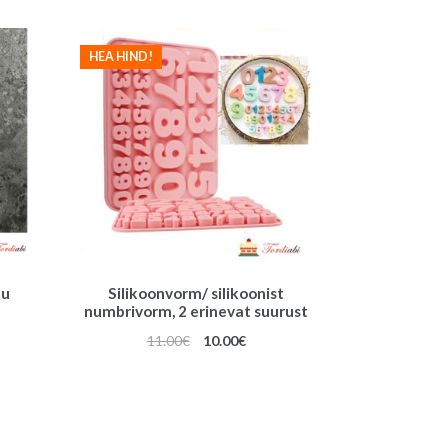
i
v
HEA HIND!
e
:
uu
Silikoonvorm/ silikoonist
numbrivorm, 2 erinevat suurust
une
Algne
Praegune
11.00
€
10.00
€
hind
hind
oli:
on:
11.00€.
10.00€.