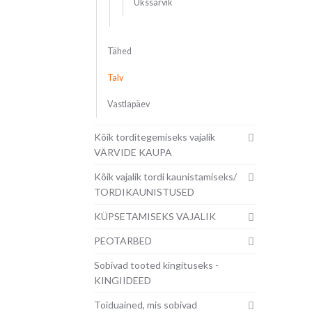
Ükssarvik
Tähed
Talv
Vastlapäev
Kõik torditegemiseks vajalik
VÄRVIDE KAUPA
Kõik vajalik tordi kaunistamiseks/
TORDIKAUNISTUSED
KÜPSETAMISEKS VAJALIK
PEOTARBED
Sobivad tooted kingituseks -
KINGIIDEED
Toiduained, mis sobivad