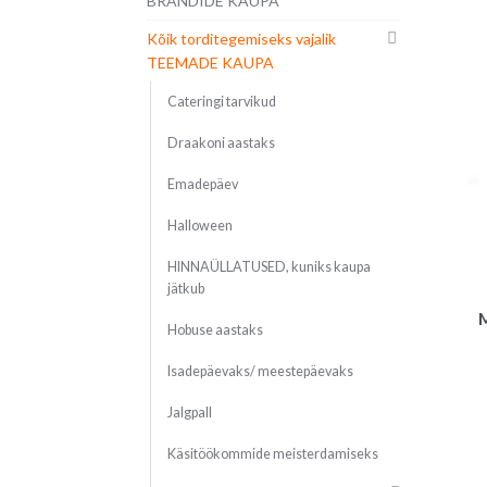
BRÄNDIDE KAUPA
Kõik torditegemiseks vajalik
TEEMADE KAUPA
Cateringi tarvikud
Draakoni aastaks
Emadepäev
Halloween
HINNAÜLLATUSED, kuniks kaupa
jätkub
M
Hobuse aastaks
Isadepäevaks/ meestepäevaks
Jalgpall
Käsitöökommide meisterdamiseks